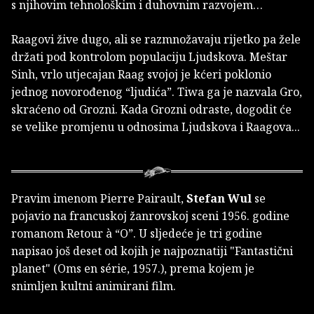
s njihovim tehnološkim i duhovnim razvojem…
Raagovi žive dugo, ali se razmnožavaju rijetko pa žele
držati pod kontrolom populaciju Ljudskova. Meštar
Sinh, vrlo utjecajan Raag svojoj je kćeri poklonio
jednog novorođenog “ljudića”. Tiwa ga je nazvala Gro,
skraćeno od Grozni. Kada Grozni odraste, dogodit će
se velike promjenu u odnosima Ljudskova i Raagova...
Pravim imenom Pierre Pairault,
Stefan Wul
se
pojavio na francuskoj žanrovskoj sceni 1956. godine
romanom Retour à “O”. U sljedeće je tri godine
napisao još deset od kojih je najpoznatiji "Fantastični
planet" (Oms en série, 1957.), prema kojem je
snimljen kultni animirani film.