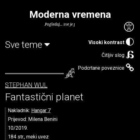
Moderna vremena
Pogledaj... sve je puno knjiga.
Sve teme
Visoki kontrast
Čitljiv slog
Podcrtane poveznice
STEPHAN WUL
Fantastični planet
Nakladnik:
Hangar 7
Prijevod: Milena Benini
10/2019.
184 str., meki uvez