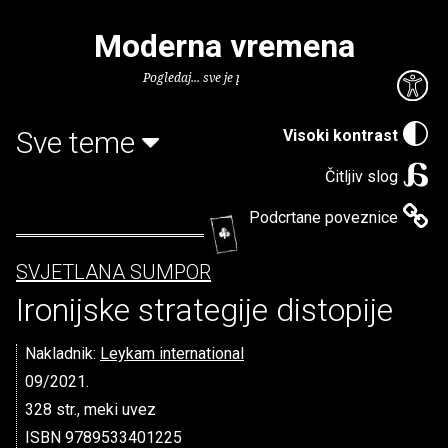
Moderna vremena
Pogledaj... sve je puno knjiga.
Sve teme
Visoki kontrast
Čitljiv slog
Podcrtane poveznice
SVJETLANA SUMPOR
Ironijske strategije distopije
Nakladnik:
Leykam international
09/2021.
328 str., meki uvez
ISBN 9789533401225