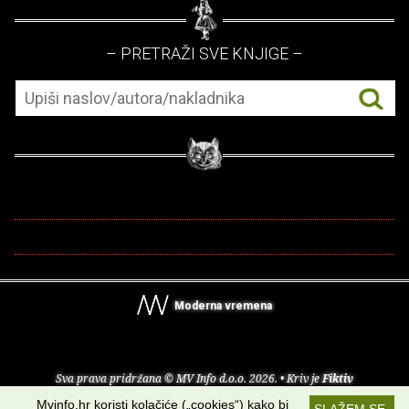
– PRETRAŽI SVE KNJIGE –
Moderna vremena
Sva prava pridržana © MV Info d.o.o. 2026. • Kriv je
Fiktiv
Mvinfo.hr koristi kolačiće („cookies“) kako bi