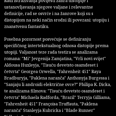
Radi istraživanja povijesti žanra distopije i
ustanovljavanja njegove valjane i relevantne
definicije, rad se osvrće i na žanrove koji su s
distopijom na neki način srodni ili povezani: utopiju i
znanstvenu fantastiku.
Posebna pozornost posvećuje se definiranju
specifičnog intertekstualnog odnosa distopije prema
utopiji. Valjanost teze rada testira se analizama
romana: "Mi" Jevgenija Zamjatina, "Vrli novi svijet"
Aldousa Huxleyja, "Tisuću devetsto osamdeset i
četvrta" Georgea Orwella, "Fahrenheit 451" Raya
Bradburyja, "Paklena naranča" Anthonyja Burgessa i
"Sanjaju li androidi električne ovce?" Philipa K. Dicka,
te analizama filmova: "Tisuću devetsto osamdeset i
četvrta" Michaela Radforda, "Brazil" Terryja Gilliama,
"Fahrenheit 451" Françoisa Truffauta, "Paklena
naranča" Stanleyja Kubricka i "Blade Runner"