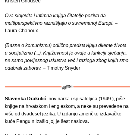
Kristen Ghodsee
Ova slojevita i intimna knjiga čitatelje poziva da
multiperspektivno razmišljaju o suvremenoj Europi.
–
Laura Chanoux
(Basne o komunizmu) odlično predstavljaju dileme života
u socijalizmu (...). Književnost je ovdje u funkciji sjećanja,
ne samo povijesnog iskustva već i razloga zbog kojih smo
odabrali zaborav.
– Timothy Snyder
Slavenka Drakulić
, novinarka i spisateljica (1949.), piše
knjige na hrvatskom i engleskom, a neke su prevedene na
više od dvadeset jezika. U izdanju američke izdavačke
kuće Penguin izašlo joj je šest naslova.