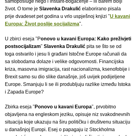
samoposluge nego i instant-bogaćenje – ili barem bolji
život. O tome je
Slavenka Drakulić
elaborirano pisala
prije dvadeset pet godina u vrlo uspješnoj knjizi "
U kavani
Europa: Život poslije socijalizma
".
U zbirci eseja "P
onovo u kavani Europa: Kako preživjeti
postsocijalizam
"
Slavenka Drakulić
pita se što se od
toga ostvarilo i jesu li građani Istočne Europe računali da
sa slobodama dolaze i velike odgovornosti. Financijska
kriza, masovna imigracija, rast nacionalizma, ksenofobije i
Brexit samo su dio slike današnje, još uvijek podijeljene
Europe. Smanjuju li se ili produbljuju razlike između Istoka
i Zapada Europe?
Zbirka eseja "
Ponovo u kavani Europa
", prvobitno
objavljena na engleskom jeziku, opisuje niz svakodnevnih
situacija koje ukazuju na širu političku i društvenu situaciju
u današnjoj Europi. Esej o papagaju iz Stockholma