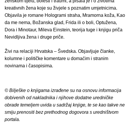
ženskom tijelu, bolesti i traumi, a pisala je i o životima
kreativnih žena koje su živjele s poznatim umjetnicima.
Objavila je romane Hologrami straha, Mramorna koža, Kao
da me nema, Božanska glad, Frida ili o boli, Optužena,
Dora i Minotaur, Mileva Einstein, teorija tuge i knjigu priča
Nevidljiva žena i druge priče.
Živi na relaciji Hrvatska – Švedska. Objavljuje članke,
kolumne i političke komentare u domaćim i stranim
novinama i časopisima.
© Bilješke o knjigama izrađene su na osnovu informacija
dobivenih od nakladnika i njihove dodatne uredničke
obrade temeljem uvida u sadržaj knjige, te se kao takve ne
smiju prenositi bez prethodnog dogovora s uredništvom
portala.