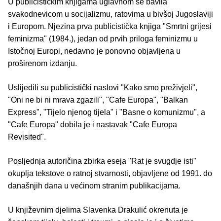
U publicističkim knjigama uglavnom se bavila
svakodnevicom u socijalizmu, ratovima u bivšoj Jugoslaviji
i Europom. Njezina prva publicistička knjiga "Smrtni grijesi
feminizma" (1984.), jedan od prvih priloga feminizmu u
Istočnoj Europi, nedavno je ponovno objavljena u
proširenom izdanju.
Uslijedili su publicistički naslovi "Kako smo preživjeli",
"Oni ne bi ni mrava zgazili", "Cafe Europa", "Balkan
Express", "Tijelo njenog tijela" i "Basne o komunizmu", a
"Cafe Europa" dobila je i nastavak "Cafe Europa
Revisited".
Posljednja autoričina zbirka eseja "Rat je svugdje isti"
okuplja tekstove o ratnoj stvarnosti, objavljene od 1991. do
današnjih dana u većinom stranim publikacijama.
U književnim djelima Slavenka Drakulić okrenuta je