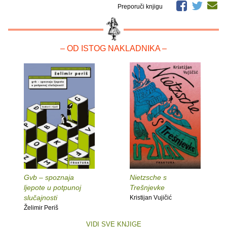
Preporuči knjigu
– OD ISTOG NAKLADNIKA –
Gvb – spoznaja
Nietzsche s
ljepote u potpunoj
Trešnjevke
slučajnosti
Kristijan Vujičić
Želimir Periš
VIDI SVE KNJIGE