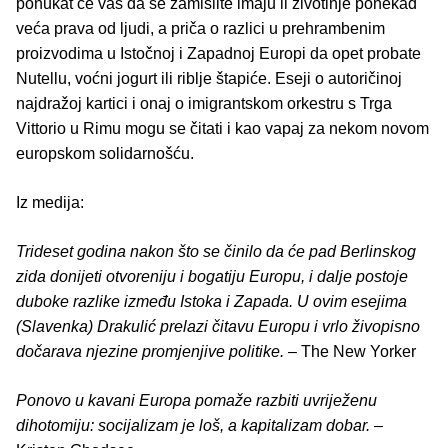
ponukat će vas da se zamislite imaju li životinje ponekad
veća prava od ljudi, a priča o razlici u prehrambenim
proizvodima u Istočnoj i Zapadnoj Europi da opet probate
Nutellu, voćni jogurt ili riblje štapiće. Eseji o autoričinoj
najdražoj kartici i onaj o imigrantskom orkestru s Trga
Vittorio u Rimu mogu se čitati i kao vapaj za nekom novom
europskom solidarnošću.
Iz medija:
Trideset godina nakon što se činilo da će pad Berlinskog
zida donijeti otvoreniju i bogatiju Europu, i dalje postoje
duboke razlike između Istoka i Zapada. U ovim esejima
(Slavenka) Drakulić prelazi čitavu Europu i vrlo živopisno
dočarava njezine promjenjive politike.
– The New Yorker
Ponovo u kavani Europa pomaže razbiti uvriježenu
dihotomiju: socijalizam je loš, a kapitalizam dobar.
–