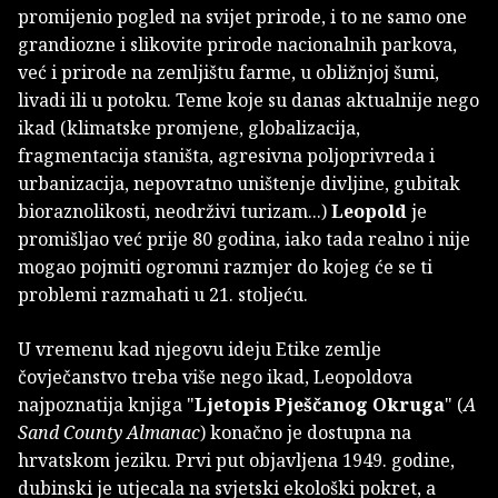
promijenio pogled na svijet prirode, i to ne samo one
grandiozne i slikovite prirode nacionalnih parkova,
već i prirode na zemljištu farme, u obližnjoj šumi,
livadi ili u potoku. Teme koje su danas aktualnije nego
ikad (klimatske promjene, globalizacija,
fragmentacija staništa, agresivna poljoprivreda i
urbanizacija, nepovratno uništenje divljine, gubitak
bioraznolikosti, neodrživi turizam...)
Leopold
je
promišljao već prije 80 godina, iako tada realno i nije
mogao pojmiti ogromni razmjer do kojeg će se ti
problemi razmahati u 21. stoljeću.
U vremenu kad njegovu ideju
Etike zemlje
čovječanstvo treba više nego ikad, Leopoldova
najpoznatija knjiga "
Ljetopis Pješčanog Okruga
" (
A
Sand County Almanac
) konačno je dostupna na
hrvatskom jeziku. Prvi put objavljena 1949. godine,
dubinski je utjecala na svjetski ekološki pokret, a