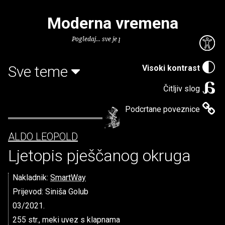
Moderna vremena
Pogledaj... sve je puno knjiga.
Sve teme
Visoki kontrast
Čitljiv slog
Podcrtane poveznice
ALDO LEOPOLD
Ljetopis pješčanog okruga
Nakladnik:
SmartWay
Prijevod: Siniša Golub
03/2021.
255 str., meki uvez s klapnama