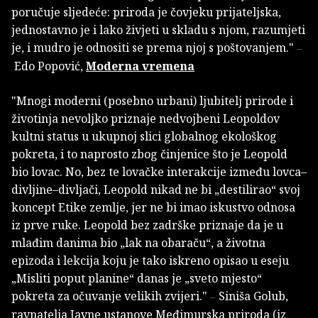
poručuje sljedeće: priroda je čovjeku prijateljska,
jednostavno je i lako živjeti u skladu s njom, razumjeti
je, i mudro je odnositi se prema njoj s poštovanjem."
–
Edo Popović,
Moderna vremena
"Mnogi moderni (posebno urbani) ljubitelj prirode i
životinja nevoljko priznaje nedvojbeni Leopoldov
kultni status u ukupnoj slici globalnog ekološkog
pokreta, i to naprosto zbog činjenice što je Leopold
bio lovac. No, bez te lovačke interakcije između lovca–
divljine–divljači, Leopold nikad ne bi „destilirao“ svoj
koncept Etike zemlje, jer ne bi imao iskustvo odnosa
iz prve ruke. Leopold bez zadrške priznaje da je u
mlađim danima bio „lak na obaraču“, a životna
epizoda i lekcija koju je tako iskreno opisao u eseju
„Misliti poput planine“ danas je „sveto mjesto“
pokreta za očuvanje velikih zvijeri."
Siniša Golub,
–
ravnatelja Javne ustanove Međimurska priroda (iz