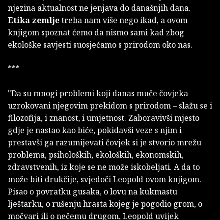
njezina aktualnost ne jenjava do današnjih dana.
Etika zemlje
treba nam više nego ikad, a ovom
knjigom spoznat ćemo da nismo sami kad zbog
ekološke savjesti suosjećamo s prirodom oko nas.
***
"Da su mnogi problemi koji danas muče čovjeka
uzrokovani njegovim prekidom s prirodom – slažu se i
filozofija, i znanost, i umjetnost. Zaboravivši mjesto
gdje je nastao kao biće, pokidavši veze s njim i
prestavši ga razumijevati čovjek si je stvorio mrežu
problema, psiholoških, ekoloških, ekonomskih,
zdravstvenih, iz koje se ne može iskobeljati. A da to
može biti drukčije, svjedoči Leopold ovom knjigom.
Pisao o povratku gusaka, o lovu na kukmastu
lještarku, o rušenju hrasta kojeg je pogodio grom, o
močvari ili o nečemu drugom, Leopold uvijek