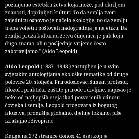
požanjemo estetsku žetvu koja može, pod okriljem
znanosti, doprinijeti kulturi. To da zemlja tvori
zajednicu osnovno je načelo ekologije, no da zemlju
treba voljeti i poštovati nadogradnja je na etiku. Da
zemlja pruža kulturnu žetvu činjenica je pak koju
dugo znamo, ali u posljednje vrijeme često
zaboravljamo." (Aldo Leopold)
Aldo Leopold
(1887.-1948.) zastupljen je u svim
svjetskim antologijama ekološke tematike od druge
polovice 20. stoljeća. Prirodoslovac, šumar, profesor,
filozof i praktičar zaštite prirode i divljine, napisao je
neke od najljepših eseja ikad posvećenih odnosu
čovjeka i zemlje. Leopold progovara iz bogatog
iskustva, promišlja globalno, djeluje lokalno, piše
izražajno i živopisno.
Knjiga na 272 stranice donosi 41 esej koji je