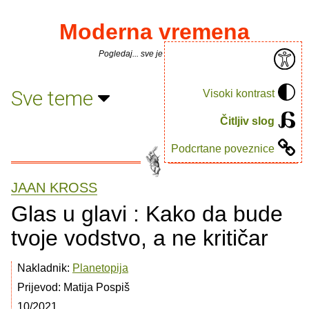
Moderna vremena
Pogledaj... sve je puno knjiga.
Sve teme
Visoki kontrast
Čitljiv slog
Podcrtane poveznice
JAAN KROSS
Glas u glavi : Kako da bude
tvoje vodstvo, a ne kritičar
Nakladnik:
Planetopija
Prijevod: Matija Pospiš
10/2021.