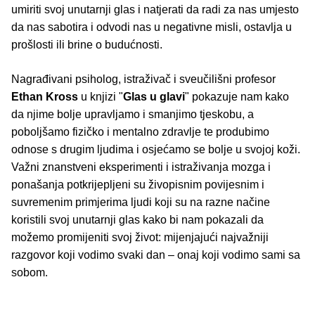
umiriti svoj unutarnji glas i natjerati da radi za nas umjesto
da nas sabotira i odvodi nas u negativne misli, ostavlja u
prošlosti ili brine o budućnosti.
Nagrađivani psiholog, istraživač i sveučilišni profesor
Ethan Kross
u knjizi "
Glas u glavi
" pokazuje nam kako
da njime bolje upravljamo i smanjimo tjeskobu, a
poboljšamo fizičko i mentalno zdravlje te produbimo
odnose s drugim ljudima i osjećamo se bolje u svojoj koži.
Važni znanstveni eksperimenti i istraživanja mozga i
ponašanja potkrijepljeni su živopisnim povijesnim i
suvremenim primjerima ljudi koji su na razne načine
koristili svoj unutarnji glas kako bi nam pokazali da
možemo promijeniti svoj život: mijenjajući najvažniji
razgovor koji vodimo svaki dan – onaj koji vodimo sami sa
sobom.