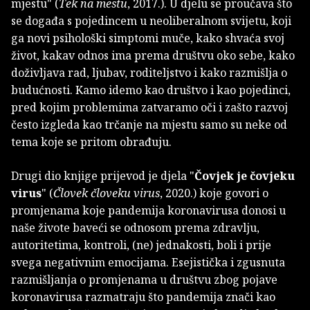
mjestu" (
Tek na mestu
, 2017.). U djelu se proučava što
se događa s pojedincem u neoliberalnom svijetu, koji
ga novi psihološki simptomi muče, kako shvaća svoj
život, kakav odnos ima prema društvu oko sebe, kako
doživljava rad, ljubav, roditeljstvo i kako razmišlja o
budućnosti. Kamo idemo kao društvo i kao pojedinci,
pred kojim problemima zatvaramo oči i zašto razvoj
često izgleda kao trčanje na mjestu samo su neke od
tema koje se pritom obrađuju.
Drugi dio knjige prijevod je djela "
Čovjek je čovjeku
virus
" (
Človek človeku virus
, 2020.) koje govori o
promjenama koje pandemija koronavirusa donosi u
naše živote baveći se odnosom prema zdravlju,
autoritetima, kontroli, (ne) jednakosti, boli i prije
svega negativnim emocijama. Esejistička i zgusnuta
razmišljanja o promjenama u društvu zbog pojave
koronavirusa razmatraju što pandemija znači kao