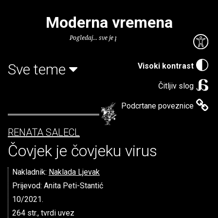
Moderna vremena
Pogledaj... sve je puno knjiga.
Sve teme
Visoki kontrast
Čitljiv slog
Podcrtane poveznice
RENATA SALECL
Čovjek je čovjeku virus
Nakladnik:
Naklada Ljevak
Prijevod: Anita Peti-Stantić
10/2021.
264 str., tvrdi uvez