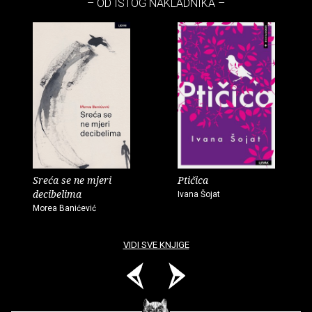
– OD ISTOG NAKLADNIKA –
Sreća se ne mjeri
Ptičica
decibelima
Ivana Šojat
Morea Banićević
VIDI SVE KNJIGE