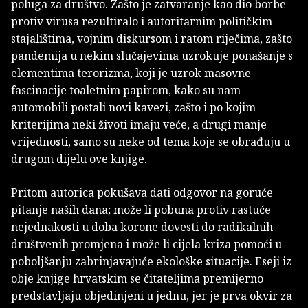
poluga za društvo. Zašto je zatvaranje kao dio borbe
protiv virusa rezultiralo i autoritarnim političkim
stajalištima, vojnim diskursom i ratom riječima, zašto
pandemija u nekim slučajevima uzrokuje ponašanje s
elementima terorizma, koji je uzrok masovne
fascinacije toaletnim papirom, kako su nam
automobili postali novi kavezi, zašto i po kojim
kriterijima neki životi imaju veće, a drugi manje
vrijednosti, samo su neke od tema koje se obrađuju u
drugom dijelu ove knjige.
Pritom autorica pokušava dati odgovor na goruće
pitanje naših dana; može li pobuna protiv rastuće
nejednakosti u doba korone dovesti do radikalnih
društvenih promjena i može li cijela kriza pomoći u
poboljšanju zabrinjavajuće ekološke situacije. Eseji iz
obje knjige hrvatskim se čitateljima premijerno
predstavljaju objedinjeni u jednu, jer je prva okvir za