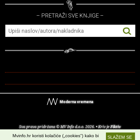
– PRETRAŽI SVE KNJIGE –
Moderna vremena
Sva prava pridržana © MV Info d.o.o. 2026. • Kriv je
Fiktiv
Mvinfo.hr koristi kolačiće („cookies“) kako bi
SLAŽEM SE
O nama
•
Pomoć
•
Uvjeti korištenja
•
RSS kanali