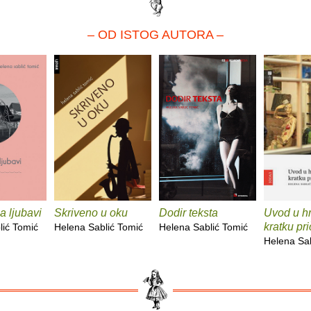
– OD ISTOG AUTORA –
ja ljubavi
Skriveno u oku
Dodir teksta
Uvod u h
kratku pr
lić Tomić
Helena Sablić Tomić
Helena Sablić Tomić
Helena Sab