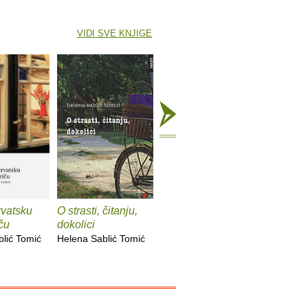
VIDI SVE KNJIGE
rvatsku
O strasti, čitanju,
Dnevnik
Hrvatska
iču
dokolici
nevidljivoga
autobiog
proza
lić Tomić
Helena Sablić Tomić
Helena Sablić Tomić
Helena Sa