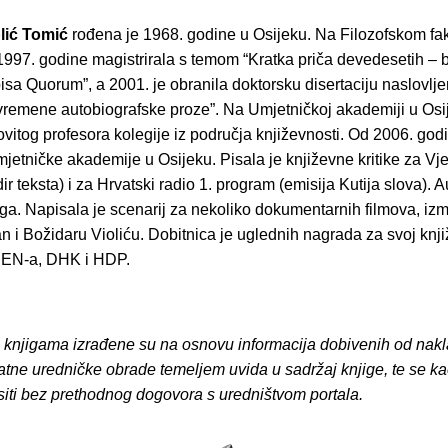
lić Tomić
rođena je 1968. godine u Osijeku. Na Filozofskom fak
997. godine magistrirala s temom “Kratka priča devedesetih – bi
isa Quorum”, a 2001. je obranila doktorsku disertaciju naslovlj
vremene autobiografske proze”. Na Umjetničkoj akademiji u Osi
ovitog profesora kolegije iz područja književnosti. Od 2006. god
etničke akademije u Osijeku. Pisala je književne kritike za Vje
r teksta) i za Hrvatski radio 1. program (emisija Kutija slova). A
ga. Napisala je scenarij za nekoliko dokumentarnih filmova, iz
jan i Božidaru Violiću. Dobitnica je uglednih nagrada za svoj knji
PEN-a, DHK i HDP.
o knjigama izrađene su na osnovu informacija dobivenih od nakl
atne uredničke obrade temeljem uvida u sadržaj knjige, te se ka
siti bez prethodnog dogovora s uredništvom portala.