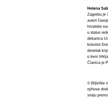
Helena Sab
Zagrebu je 1
autori časop
hrvatske su
u status red
dekanica Umj
kolumni Dodi
desetak knji
o Ireni Vrkl
Članica je 
© Bilješke 
njihove dod
smiju preno