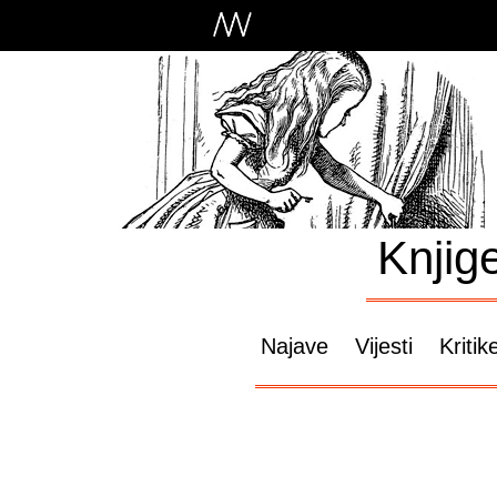
Knjig
Najave
Vijesti
Kritik