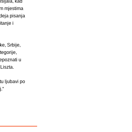
šljala, kad
tim mjestima
ideja pisanja
tanje i
e, Srbije,
egorije,
epoznati u
 Liszta.
tu ljubavi po
j.“