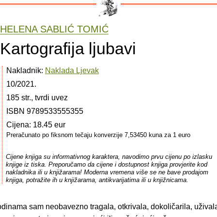
HELENA SABLIĆ TOMIĆ
Kartografija ljubavi
Nakladnik:
Naklada Ljevak
10/2021.
185 str., tvrdi uvez
ISBN 9789533555355
Cijena: 18.45 eur
Preračunato po fiksnom tečaju konverzije 7,53450 kuna za 1 euro
Cijene knjiga su informativnog karaktera, navodimo prvu cijenu po izlasku
knjige iz tiska. Preporučamo da cijene i dostupnost knjiga provjerite kod
nakladnika ili u knjižarama! Moderna vremena više se ne bave prodajom
knjiga, potražite ih u knjižarama, antikvarijatima ili u knjižnicama.
odinama sam neobavezno tragala, otkrivala, dokoličarila, uživala