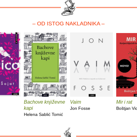
– OD ISTOG NAKLADNIKA –
Bachove književne
Vaim
Mir i rat
kapi
Jon Fosse
Boštjan V
Helena Sablić Tomić