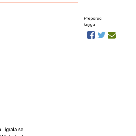
Preporuči
knjigu
 i igrala se