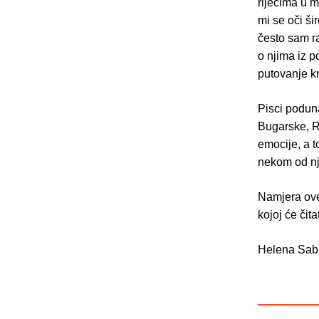
riječima u m
mi se oči ši
često sam ra
o njima iz p
putovanje kr
Pisci podun
Bugarske, R
emocije, a 
nekom od nj
Namjera ove 
kojoj će čita
Helena Sabl