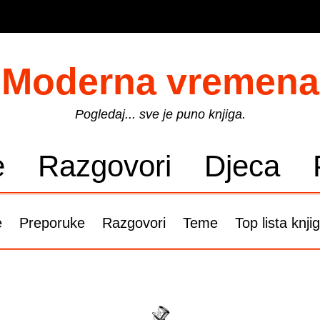
Moderna vremena
Pogledaj... sve je puno knjiga.
e
Razgovori
Djeca
e
Preporuke
Razgovori
Teme
Top lista knji