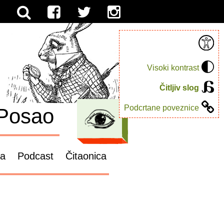
Visoki kontrast
Čitljiv slog
Podcrtane poveznice
Posao
ga
Podcast
Čitaonica