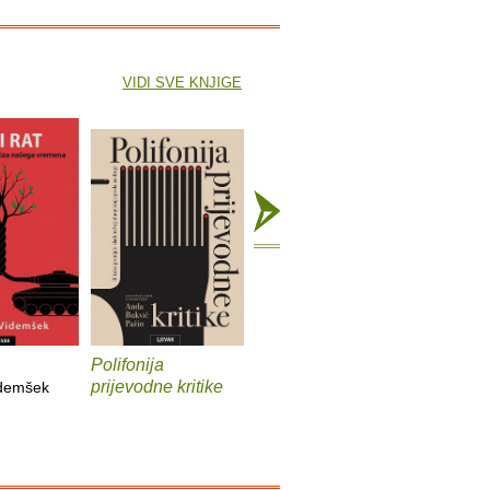
VIDI SVE KNJIGE
Polifonija
Prokleti muški
Iz života
prijevodne kritike
psa
idemšek
Andrev Walden
Sander Ko