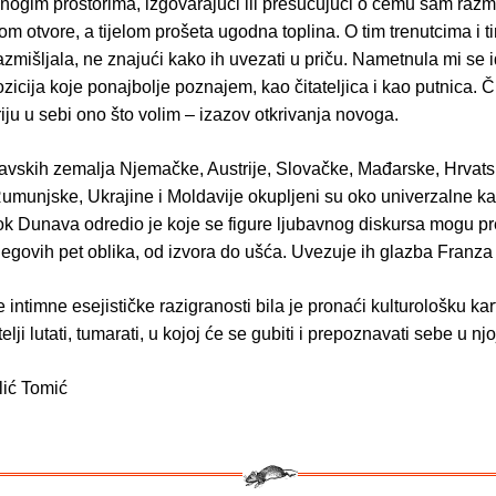
nogim prostorima, izgovarajući ili prešućujući o čemu sam razmi
rom otvore, a tijelom prošeta ugodna toplina. O tim trenutcima i 
zmišljala, ne znajući kako ih uvezati u priču. Nametnula mi se 
ozicija koje ponajbolje poznajem, kao čitateljica i kao putnica. Či
iju u sebi ono što volim – izazov otkrivanja novoga.
avskih zemalja Njemačke, Austrije, Slovačke, Mađarske, Hrvatsk
umunjske, Ukrajine i Moldavije okupljeni su oko univerzalne kat
tok Dunava odredio je koje se figure ljubavnog diskursa mogu pr
egovih pet oblika, od izvora do ušća. Uvezuje ih glazba Franza
intimne esejističke razigranosti bila je pronaći kulturološku kar
telji lutati, tumarati, u kojoj će se gubiti i prepoznavati sebe u njo
ić Tomić