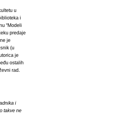
ultetu u
blioteka i
enu “Modeli
jeku predaje
ine je
snik (u
utorica je
među ostalih
ževni rad.
adnika i
o takve ne