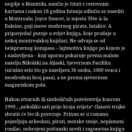
negdje u Manitobi, naučio je čitati s cestovnim
kartama i nakon 18 godina lutanja odlučio se naseliti
u Montrealu. Joyce Doucet, iz mjesta Tête-à-la-
Baleine, gaji snove modernog pirata, lutalice. A
pripovjedač putuje u svijet knjiga, koje prodaje u
nekoj montrealskoj knjižari. Ne odvaja se od
neispravnog kompasa – lajtmotiva knjige po kojem je
i naslovljena – koji uporno pokazuje prema malom
naselju Nikolski na Aljaski, Sjevernom Pacifiku
(sićušno selo što ga naseljava 36 osoba, 5000 ovaca i
neodređeni broj pasa), a ne prema sjevernom
magnetskom polu.
Nakon stvarnih ili simboličnih putešestvija koncem
1999., „nekoliko sati prije kraja svijeta“ članovi trojke
shvatit će što ih povezuje. Pritom se u romanu
pojavljuju arheolozi, pirati, morske zmije, nepismeni
ronilac, nebrojeni poštanski uredi i zagonetna knjiga