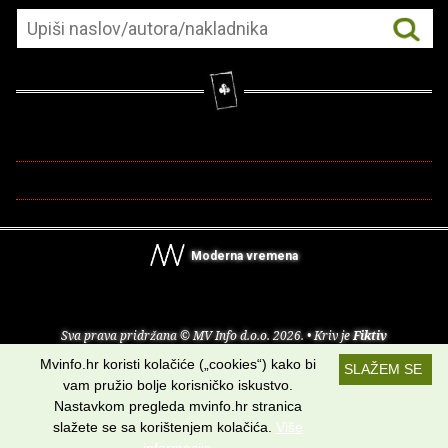
Moderna vremena
Sva prava pridržana © MV Info d.o.o. 2026. • Kriv je
Fiktiv
Mvinfo.hr koristi kolačiće („cookies“) kako bi
SLAŽEM SE
O nama
•
Pomoć
•
Uvjeti korištenja
•
RSS kanali
vam pružio bolje korisničko iskustvo.
Nastavkom pregleda mvinfo.hr stranica
Potraži nas na:
slažete se sa korištenjem kolačića.
Više