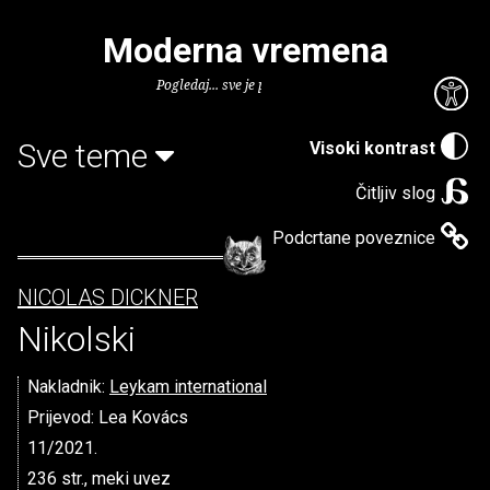
Moderna vremena
Pogledaj... sve je puno knjiga.
Sve teme
Visoki kontrast
Čitljiv slog
Podcrtane poveznice
NICOLAS DICKNER
Nikolski
Nakladnik:
Leykam international
Prijevod: Lea Kovács
11/2021.
236 str., meki uvez