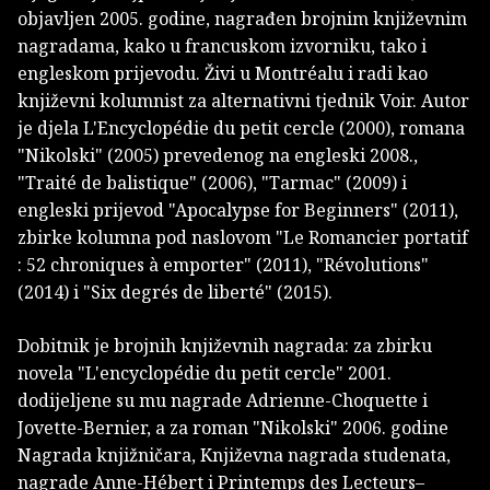
objavljen 2005. godine, nagrađen brojnim književnim
nagradama, kako u francuskom izvorniku, tako i
engleskom prijevodu. Živi u Montréalu i radi kao
književni kolumnist za alternativni tjednik Voir. Autor
je djela L'Encyclopédie du petit cercle (2000), romana
"Nikolski" (2005) prevedenog na engleski 2008.,
"Traité de balistique" (2006), "Tarmac" (2009) i
engleski prijevod "Apocalypse for Beginners" (2011),
zbirke kolumna pod naslovom "Le Romancier portatif
: 52 chroniques à emporter" (2011), "Révolutions"
(2014) i "Six degrés de liberté" (2015).
Dobitnik je brojnih književnih nagrada: za zbirku
novela "L'encyclopédie du petit cercle" 2001.
dodijeljene su mu nagrade Adrienne-Choquette i
Jovette-Bernier, a za roman "Nikolski" 2006. godine
Nagrada knjižničara, Književna nagrada studenata,
nagrade Anne-Hébert i Printemps des Lecteurs–