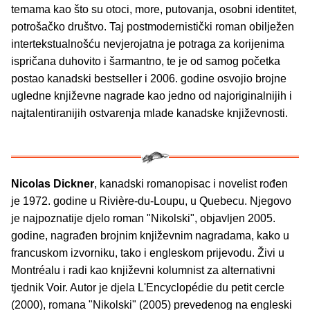
temama kao što su otoci, more, putovanja, osobni identitet,
potrošačko društvo. Taj postmodernistički roman obilježen
intertekstualnošću nevjerojatna je potraga za korijenima
ispričana duhovito i šarmantno, te je od samog početka
postao kanadski bestseller i 2006. godine osvojio brojne
ugledne književne nagrade kao jedno od najoriginalnijih i
najtalentiranijih ostvarenja mlade kanadske književnosti.
Nicolas Dickner
, kanadski romanopisac i novelist rođen
je 1972. godine u Rivière-du-Loupu, u Quebecu. Njegovo
je najpoznatije djelo roman "Nikolski", objavljen 2005.
godine, nagrađen brojnim književnim nagradama, kako u
francuskom izvorniku, tako i engleskom prijevodu. Živi u
Montréalu i radi kao književni kolumnist za alternativni
tjednik Voir. Autor je djela L'Encyclopédie du petit cercle
(2000), romana "Nikolski" (2005) prevedenog na engleski