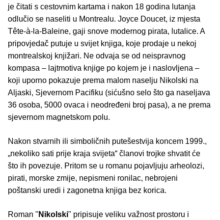
je čitati s cestovnim kartama i nakon 18 godina lutanja
odlučio se naseliti u Montrealu. Joyce Doucet, iz mjesta
Tête-à-la-Baleine, gaji snove modernog pirata, lutalice. A
pripovjedač putuje u svijet knjiga, koje prodaje u nekoj
montrealskoj knjižari. Ne odvaja se od neispravnog
kompasa – lajtmotiva knjige po kojem je i naslovljena –
koji uporno pokazuje prema malom naselju Nikolski na
Aljaski, Sjevernom Pacifiku (sićušno selo što ga naseljava
36 osoba, 5000 ovaca i neodređeni broj pasa), a ne prema
sjevernom magnetskom polu.
Nakon stvarnih ili simboličnih putešestvija koncem 1999.,
„nekoliko sati prije kraja svijeta“ članovi trojke shvatit će
što ih povezuje. Pritom se u romanu pojavljuju arheolozi,
pirati, morske zmije, nepismeni ronilac, nebrojeni
poštanski uredi i zagonetna knjiga bez korica.
Roman "
Nikolski
" pripisuje veliku važnost prostoru i