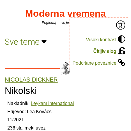
Moderna vremena
Pogledaj... sve je puno knjiga.
Sve teme
Visoki kontrast
Čitljiv slog
Podcrtane poveznice
NICOLAS DICKNER
Nikolski
Nakladnik:
Leykam international
Prijevod: Lea Kovács
11/2021.
236 str., meki uvez