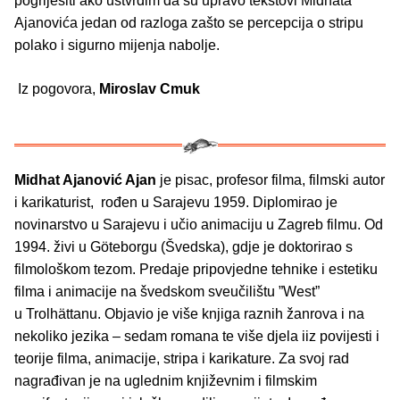
pogriješiti ako ustvrdim da su upravo tekstovi Midhata
Ajanovića jedan od razloga zašto se percepcija o stripu
polako i sigurno mijenja nabolje.
Iz pogovora,
Miroslav Cmuk
Midhat Ajanović Ajan
je pisac, profesor filma, filmski autor
i karikaturist, rođen u Sarajevu 1959. Diplomirao je
novinarstvo u Sarajevu i učio animaciju u Zagreb filmu. Od
1994. živi u Göteborgu (Švedska), gdje je doktorirao s
filmološkom tezom. Predaje pripovjedne tehnike i estetiku
filma i animacije na švedskom sveučilištu ”West”
u Trolhättanu. Objavio je više knjiga raznih žanrova i na
nekoliko jezika – sedam romana te više djela iiz povijesti i
teorije filma, animacije, stripa i karikature. Za svoj rad
nagrađivan je na uglednim književnim i filmskim