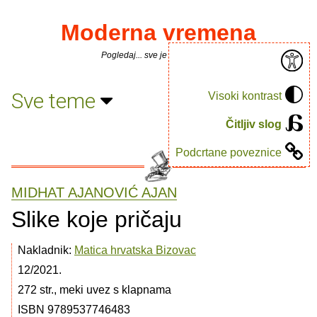
Moderna vremena
Pogledaj... sve je puno knjiga.
Sve teme
Visoki kontrast
Čitljiv slog
Podcrtane poveznice
MIDHAT AJANOVIĆ AJAN
Slike koje pričaju
Nakladnik:
Matica hrvatska Bizovac
12/2021.
272 str., meki uvez s klapnama
ISBN 9789537746483