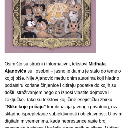
Osim što su stručni i informativni, tekstovi
Midhata
Ajanovića
su i osobni – jasno je da mu je stalo do teme o
kojoj piše. Nije Ajanović među onim autorima koji hladno
podastiru korisne činjenice i citiraju podatke do kojih su
došli istraživanjem nego on iznosi vlastite dojmove i
zaključke. Tako su tekstovi koji čine esejističku zbirku
"Slike koje pričaju"
kombinacija javnog i privatnog, uza
skladno isprepletanje subjektivnosti i objektivnosti. U ovim
digitalnim vremenima, kada neprestance raste broj