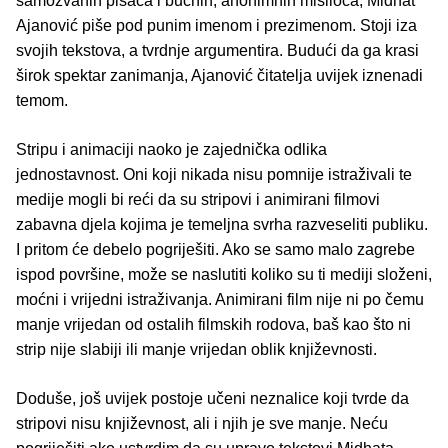
samozvanih pisaca i bučnih, anonimnih mislioca, Midhat
Ajanović piše pod punim imenom i prezimenom. Stoji iza
svojih tekstova, a tvrdnje argumentira. Budući da ga krasi
širok spektar zanimanja, Ajanović čitatelja uvijek iznenadi
temom.
Stripu i animaciji naoko je zajednička odlika
jednostavnost. Oni koji nikada nisu pomnije istraživali te
medije mogli bi reći da su stripovi i animirani filmovi
zabavna djela kojima je temeljna svrha razveseliti publiku.
I pritom će debelo pogriješiti. Ako se samo malo zagrebe
ispod površine, može se naslutiti koliko su ti mediji složeni,
moćni i vrijedni istraživanja. Animirani film nije ni po čemu
manje vrijedan od ostalih filmskih rodova, baš kao što ni
strip nije slabiji ili manje vrijedan oblik književnosti.
Doduše, još uvijek postoje učeni neznalice koji tvrde da
stripovi nisu književnost, ali i njih je sve manje. Neću