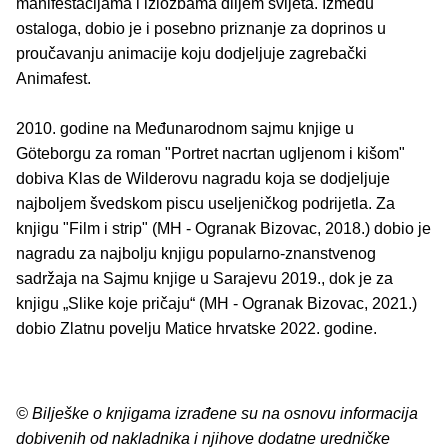
manifestacijama i izložbama diljem svijeta. Između
ostaloga, dobio je i posebno priznanje za doprinos u
proučavanju animacije koju dodjeljuje zagrebački
Animafest.
2010. godine na Međunarodnom sajmu knjige u
Göteborgu za roman "Portret nacrtan ugljenom i kišom"
dobiva Klas de Wilderovu nagradu koja se dodjeljuje
najboljem švedskom piscu useljeničkog podrijetla. Za
knjigu "Film i strip" (MH - Ogranak Bizovac, 2018.) dobio je
nagradu za najbolju knjigu popularno-znanstvenog
sadržaja na Sajmu knjige u Sarajevu 2019., dok je za
knjigu „Slike koje pričaju“ (MH - Ogranak Bizovac, 2021.)
dobio Zlatnu povelju Matice hrvatske 2022. godine.
© Bilješke o knjigama izrađene su na osnovu informacija
dobivenih od nakladnika i njihove dodatne uredničke