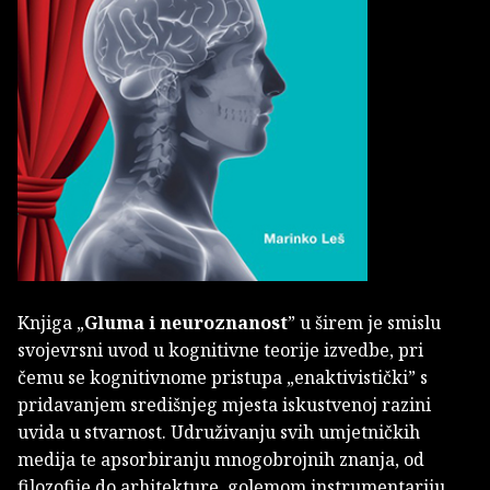
Knjiga „
Gluma i neuroznanost
” u širem je smislu
svojevrsni uvod u kognitivne teorije izvedbe, pri
čemu se kognitivnome pristupa „enaktivistički” s
pridavanjem središnjeg mjesta iskustvenoj razini
uvida u stvarnost. Udruživanju svih umjetničkih
medija te apsorbiranju mnogobrojnih znanja, od
filozofije do arhitekture, golemom instrumentariju