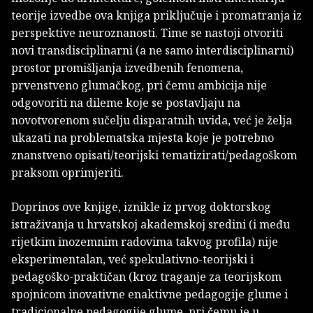
teorije izvedbe ova knjiga priključuje i promatranja iz
perspektive neuroznanosti. Time se nastoji otvoriti
novi transdisciplinarni (a ne samo interdisciplinarni)
prostor promišljanja izvedbenih fenomena,
prvenstveno glumačkog, pri čemu ambicija nije
odgovoriti na dileme koje se postavljaju na
novotvorenom sučelju disparatnih uvida, već je želja
ukazati na problematska mjesta koje je potrebno
znanstveno opisati/teorijski tematizirati/pedagoškom
praksom oprimjeriti.
Doprinos ove knjige, iznikle iz prvog doktorskog
istraživanja u hrvatskoj akademskoj sredini (i među
rijetkim inozemnim radovima takvog profila) nije
eksperimentalan, već spekulativno-teorijski i
pedagoško-praktičan (kroz traganje za teorijskom
spojnicom inovativne enaktivne pedagogije glume i
tradicionalne pedagogije glume, pri čemu je u