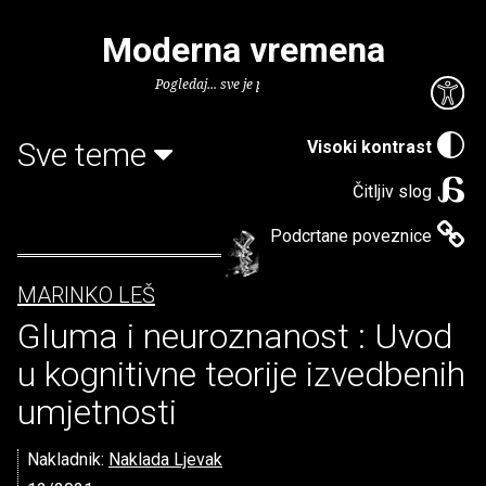
Moderna vremena
Pogledaj... sve je puno knjiga.
Sve teme
Visoki kontrast
Čitljiv slog
Podcrtane poveznice
MARINKO LEŠ
Gluma i neuroznanost : Uvod
u kognitivne teorije izvedbenih
umjetnosti
Nakladnik:
Naklada Ljevak