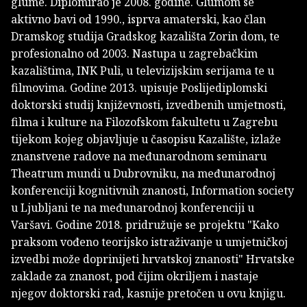
glume. Diplomirao je 2008. godine. Glumom se
aktivno bavi od 1990., isprva amaterski, kao član
Dramskog studija Gradskog kazališta Zorin dom, te
profesionalno od 2003. Nastupa u zagrebačkim
kazalištima, INK Puli, u televizijskim serijama te u
filmovima. Godine 2013. upisuje Poslijediplomski
doktorski studij književnosti, izvedbenih umjetnosti,
filma i kulture na Filozofskom fakultetu u Zagrebu
tijekom kojeg objavljuje u časopisu Kazalište, izlaže
znanstvene radove na međunarodnom seminaru
Theatrum mundi u Dubrovniku, na međunarodnoj
konferenciji kognitivnih znanosti, Information society
u Ljubljani te na međunarodnoj konferenciji u
Varšavi. Godine 2018. pridružuje se projektu "Kako
praksom vođeno teorijsko istraživanje u umjetničkoj
izvedbi može doprinijeti hrvatskoj znanosti" Hrvatske
zaklade za znanost, pod čijim okriljem i nastaje
njegov doktorski rad, kasnije pretočen u ovu knjigu.