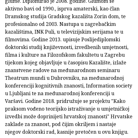
glume. Diplomirao je 2008. godine. Glumom se
aktivno bavi od 1990., isprva amaterski, kao član
Dramskog studija Gradskog kazališta Zorin dom, te
profesionalno od 2003. Nastupa u zagrebačkim
kazalištima, INK Puli, u televizijskim serijama te u
filmovima. Godine 2013. upisuje Poslijediplomski
doktorski studij književnosti, izvedbenih umjetnosti,
filma i kulture na Filozofskom fakultetu u Zagrebu
tijekom kojeg objavljuje u časopisu Kazalište, izlaže
znanstvene radove na međunarodnom seminaru
Theatrum mundi u Dubrovniku, na međunarodnoj
konferenciji kognitivnih znanosti, Information society
u Ljubljani te na međunarodnoj konferenciji u
Varšavi. Godine 2018. pridružuje se projektu "Kako
praksom vođeno teorijsko istraživanje u umjetničkoj
izvedbi može doprinijeti hrvatskoj znanosti" Hrvatske
zaklade za znanost, pod čijim okriljem i nastaje
njegov doktorski rad, kasnije pretočen u ovu knjigu.