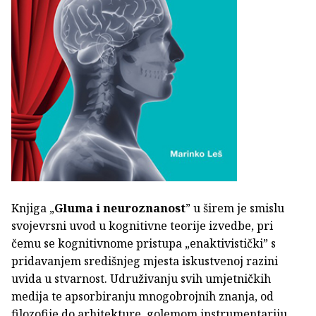
Knjiga „
Gluma i neuroznanost
” u širem je smislu
svojevrsni uvod u kognitivne teorije izvedbe, pri
čemu se kognitivnome pristupa „enaktivistički” s
pridavanjem središnjeg mjesta iskustvenoj razini
uvida u stvarnost. Udruživanju svih umjetničkih
medija te apsorbiranju mnogobrojnih znanja, od
filozofije do arhitekture, golemom instrumentariju