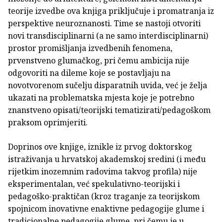
teorije izvedbe ova knjiga priključuje i promatranja iz
perspektive neuroznanosti. Time se nastoji otvoriti
novi transdisciplinarni (a ne samo interdisciplinarni)
prostor promišljanja izvedbenih fenomena,
prvenstveno glumačkog, pri čemu ambicija nije
odgovoriti na dileme koje se postavljaju na
novotvorenom sučelju disparatnih uvida, već je želja
ukazati na problematska mjesta koje je potrebno
znanstveno opisati/teorijski tematizirati/pedagoškom
praksom oprimjeriti.
Doprinos ove knjige, iznikle iz prvog doktorskog
istraživanja u hrvatskoj akademskoj sredini (i među
rijetkim inozemnim radovima takvog profila) nije
eksperimentalan, već spekulativno-teorijski i
pedagoško-praktičan (kroz traganje za teorijskom
spojnicom inovativne enaktivne pedagogije glume i
tradicionalne pedagogije glume, pri čemu je u