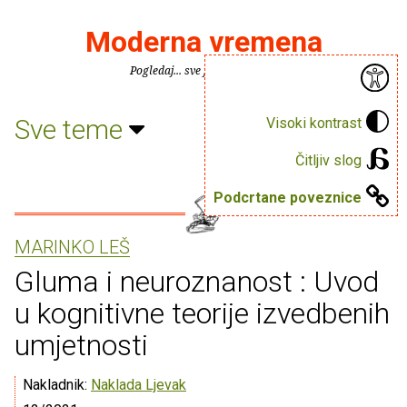
Moderna vremena
Pogledaj... sve je puno knjiga.
Sve teme
Visoki kontrast
Čitljiv slog
Podcrtane poveznice
MARINKO LEŠ
Gluma i neuroznanost : Uvod
u kognitivne teorije izvedbenih
umjetnosti
Nakladnik:
Naklada Ljevak