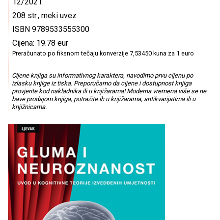
12/2021.
208 str., meki uvez
ISBN 9789533555300
Cijena: 19.78 eur
Preračunato po fiksnom tečaju konverzije 7,53450 kuna za 1 euro
Cijene knjiga su informativnog karaktera, navodimo prvu cijenu po
izlasku knjige iz tiska. Preporučamo da cijene i dostupnost knjiga
provjerite kod nakladnika ili u knjižarama! Moderna vremena više se ne
bave prodajom knjiga, potražite ih u knjižarama, antikvarijatima ili u
knjižnicama.