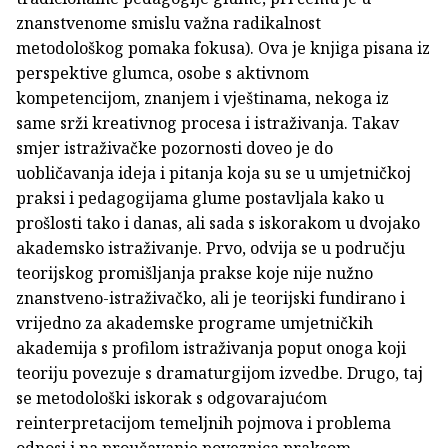
znanstvenome smislu važna radikalnost
metodološkog pomaka fokusa). Ova je knjiga pisana iz
perspektive glumca, osobe s aktivnom
kompetencijom, znanjem i vještinama, nekoga iz
same srži kreativnog procesa i istraživanja. Takav
smjer istraživačke pozornosti doveo je do
uobličavanja ideja i pitanja koja su se u umjetničkoj
praksi i pedagogijama glume postavljala kako u
prošlosti tako i danas, ali sada s iskorakom u dvojako
akademsko istraživanje. Prvo, odvija se u području
teorijskog promišljanja prakse koje nije nužno
znanstveno-istraživačko, ali je teorijski fundirano i
vrijedno za akademske programe umjetničkih
akademija s profilom istraživanja poput onoga koji
teoriju povezuje s dramaturgijom izvedbe. Drugo, taj
se metodološki iskorak s odgovarajućom
reinterpretacijom temeljnih pojmova i problema
odnosi i na proučavanje poveznica praksom-