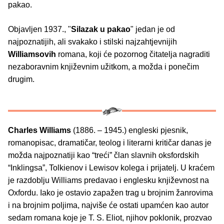
pakao.
Objavljen 1937., "
Silazak u pakao
" jedan je od
najpoznatijih, ali svakako i stilski najzahtjevnijih
Williamsovih
romana, koji će pozornog čitatelja nagraditi
nezaboravnim književnim užitkom, a možda i ponečim
drugim.
Charles Williams
(1886. – 1945.) engleski pjesnik,
romanopisac, dramatičar, teolog i literarni kritičar danas je
možda najpoznatiji kao “treći” član slavnih oksfordskih
“Inklingsa”, Tolkienov i Lewisov kolega i prijatelj. U kraćem
je razdoblju Williams predavao i englesku književnost na
Oxfordu. Iako je ostavio zapažen trag u brojnim žanrovima
i na brojnim poljima, najviše će ostati upamćen kao autor
sedam romana koje je T. S. Eliot, njihov poklonik, prozvao