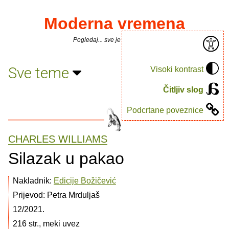
Moderna vremena
Pogledaj... sve je puno knjiga.
Sve teme
Visoki kontrast
Čitljiv slog
Podcrtane poveznice
CHARLES WILLIAMS
Silazak u pakao
Nakladnik:
Edicije Božičević
Prijevod: Petra Mrduljaš
12/2021.
216 str., meki uvez