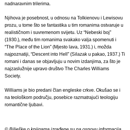
nadnaravnim trilerima.
Njihova je posebnost, u odnosu na Tolkienovu i Lewisovu
prozu, u tome što se fantastika u tim romanima ostvaruje u
realističnom i suvremenom svijetu. Uz “Nebeski boj”
(1930.), među tim romanima svakako valja spomenuti i
“The Place of the Lion” (Mjesto lava, 1931.) i, možda
najpoznatiji, “Descent into Hell” (Silazak u pakao, 1937.) Ti
romani i danas se objavljuju u novim izdanjima, za što je
najzaslužnije upravo društvo The Charles Williams
Society.
Williams je bio predani član engleske crkve. Okušao se i
na teološkom području, posebice razmatrajući teologiju
romantične ljubavi.
© Bilješke o knjigama izrađene su na osnovu informacija