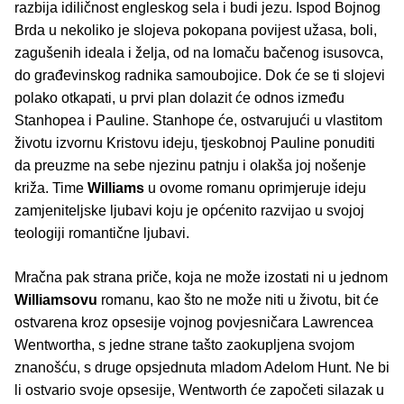
razbija idiličnost engleskog sela i budi jezu. Ispod Bojnog
Brda u nekoliko je slojeva pokopana povijest užasa, boli,
zagušenih ideala i želja, od na lomaču bačenog isusovca,
do građevinskog radnika samoubojice. Dok će se ti slojevi
polako otkapati, u prvi plan dolazit će odnos između
Stanhopea i Pauline. Stanhope će, ostvarujući u vlastitom
životu izvornu Kristovu ideju, tjeskobnoj Pauline ponuditi
da preuzme na sebe njezinu patnju i olakša joj nošenje
križa. Time
Williams
u ovome romanu oprimjeruje ideju
zamjeniteljske ljubavi koju je općenito razvijao u svojoj
teologiji romantične ljubavi.
Mračna pak strana priče, koja ne može izostati ni u jednom
Williamsovu
romanu, kao što ne može niti u životu, bit će
ostvarena kroz opsesije vojnog povjesničara Lawrencea
Wentwortha, s jedne strane tašto zaokupljena svojom
znanošću, s druge opsjednuta mladom Adelom Hunt. Ne bi
li ostvario svoje opsesije, Wentworth će započeti silazak u