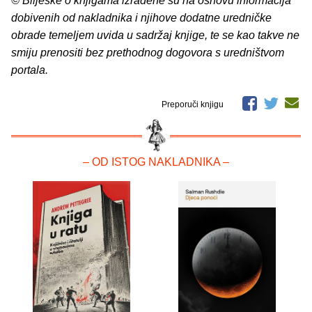
© Bilješke o knjigama izrađene su na osnovu informacija
dobivenih od nakladnika i njihove dodatne uredničke
obrade temeljem uvida u sadržaj knjige, te se kao takve ne
smiju prenositi bez prethodnog dogovora s uredništvom
portala.
Preporuči knjigu
– OD ISTOG NAKLADNIKA –