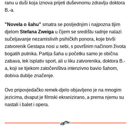
ranu u duši koja iznova prijeti duševnomu zdravlju doktora
B.-a.
"Novela o šahu"
smatra se posljednjim i najpozna tijim
djelom
Stefana Zweiga
u čijem se središtu radnje nalazi
sučeljavanje nezamislivih psihičkih ponora, koje bivši
zatvorenik Gestapa nosi u sebi, s površnim načinom života
bogatih putnika. Partija šaha u početku samo je obična
zabava, tek isplativ sport, ali u liku zatvorenika, doktora B.-
a, koji se tijekom zatočeništva intenzivno bavio šahom,
dobiva dublje značenje.
Ovo pripovjedačko remek-djelo objavljeno je na mnogim
jezicima, dvaput je filmski ekranizirano, a prema njemu su
nastali i balet i opera.