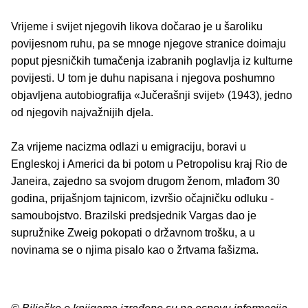
Vrijeme i svijet njegovih likova dočarao je u šaroliku
povijesnom ruhu, pa se mnoge njegove stranice doimaju
poput pjesničkih tumačenja izabranih poglavlja iz kulturne
povijesti. U tom je duhu napisana i njegova poshumno
objavljena autobiografija «Jučerašnji svijet» (1943), jedno
od njegovih najvažnijih djela.
Za vrijeme nacizma odlazi u emigraciju, boravi u
Engleskoj i Americi da bi potom u Petropolisu kraj Rio de
Janeira, zajedno sa svojom drugom ženom, mlađom 30
godina, prijašnjom tajnicom, izvršio očajničku odluku -
samoubojstvo. Brazilski predsjednik Vargas dao je
supružnike Zweig pokopati o državnom trošku, a u
novinama se o njima pisalo kao o žrtvama fašizma.