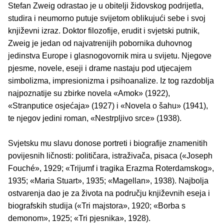
Stefan Zweig odrastao je u obitelji židovskog podrijetla,
studira i neumorno putuje svijetom oblikujući sebe i svoj
književni izraz. Doktor filozofije, erudit i svjetski putnik,
Zweig je jedan od najvatrenijih pobornika duhovnog
jedinstva Europe i glasnogovornik mira u svijetu. Njegove
pjesme, novele, eseji i drame nastaju pod utjecajem
simbolizma, impresionizma i psihoanalize. Iz tog razdoblja
najpoznatije su zbirke novela «Amok» (1922),
«Stranputice osjećaja» (1927) i «Novela o šahu» (1941),
te njegov jedini roman, «Nestrpljivo srce» (1938).
Svjetsku mu slavu donose portreti i biografije znamenitih
povijesnih ličnosti: političara, istraživača, pisaca («Joseph
Fouché», 1929; «Trijumf i tragika Erazma Roterdamskog»,
1935; «Maria Stuart», 1935; «Magellan», 1938). Najbolja
ostvarenja dao je za života na području književnih eseja i
biografskih studija («Tri majstora», 1920; «Borba s
demonom», 1925; «Tri pjesnika», 1928).