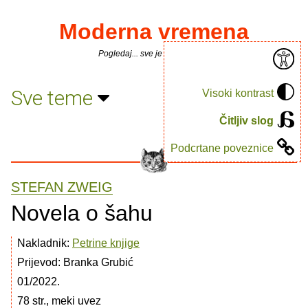
Moderna vremena
Pogledaj... sve je puno knjiga.
Sve teme
Visoki kontrast
Čitljiv slog
Podcrtane poveznice
STEFAN ZWEIG
Novela o šahu
Nakladnik:
Petrine knjige
Prijevod: Branka Grubić
01/2022.
78 str., meki uvez