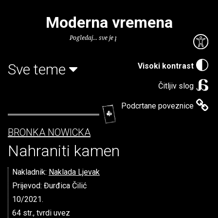
Moderna vremena
Pogledaj... sve je puno knjiga.
Sve teme
Visoki kontrast
Čitljiv slog
Podcrtane poveznice
BRONKA NOWICKA
Nahraniti kamen
Nakladnik:
Naklada Ljevak
Prijevod: Đurđica Čilić
10/2021.
64 str., tvrdi uvez