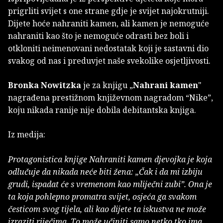
prigrliti svijet s one strane gdje je svijet najokrutniji.
Dijete hoće nahraniti kamen, ali kamen je nemoguće
nahraniti kao što je nemoguće odrasti bez boli i
otkloniti neimenovani nedostatak koji je sastavni dio
svakog od nas i preduvjet naše svekolike osjetljivosti.
Bronka Nowitzka
je za knjigu „
Nahrani kamen
"
nagrađena prestižnom književnom nagradom “Nike”,
koju nikada ranije nije dobila debitantska knjiga.
Iz medija:
Protagonistica knjige Nahraniti kamen djevojka je koja
odlučuje da nikada neće biti žena: „Čak i da mi izbiju
grudi, ispadat će s vremenom kao mliječni zubi”. Ona je
ta koja pohlepno promatra svijet, osjeća ga svakom
česticom svog tijela, ali kao dijete ta iskustva ne može
izraziti riječima. To može učiniti samo netko tko ima