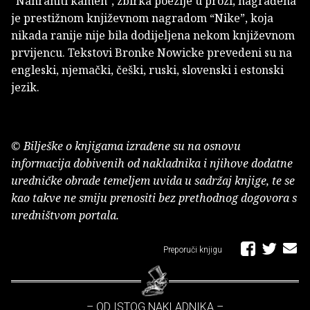
"Nahraniti kamen", zbirka poezije u prozi, nagrađena
je prestižnom književnom nagradom “Nike”, koja
nikada ranije nije bila dodijeljena nekom književnom
prvijencu. Tekstovi Bronke Nowicke prevedeni su na
engleski, njemački, češki, ruski, slovenski i estonski
jezik.
© Bilješke o knjigama izrađene su na osnovu
informacija dobivenih od nakladnika i njihove dodatne
uredničke obrade temeljem uvida u sadržaj knjige, te se
kao takve ne smiju prenositi bez prethodnog dogovora s
uredništvom portala.
Preporuči knjigu
– OD ISTOG NAKLADNIKA –