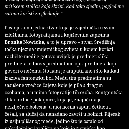
pritišćem stolicu koja škripi. Kad tako sjedim, pogled me
satima koristi za gledanje."
Postoji samo jedna stvar koja je zajednička u svim
izložbama, fotografijama i književnim zapisima
Bronke Nowicke
, a to je upravo – stvar. Središnja
točka njezina umjetničkog svijeta u kojem koristi
različite medije gotovo uvijek je predmet: slika
predmeta, odnos s predmetom, opis predmeta koji
govori o nečemu što nam je amputirano i što katkad
izaziva fantomsku bol. Među tim predmetima su
sasušene vrećice čajeva koje je pila s dragim
osobama, a u njima fotografije tih osoba. Rentgentska
slika torbice pokojnice, koja je, znajući da je
neizlječivo bolesna, u njoj nosila sapun, četkicu i
češalj, za slučaj da nenadano završi u bolnici. Pijesak
iz ušiju plišanog mede, jedino što je ostalo od
nekadašnjeg igrališta na koje je Nowicka kao