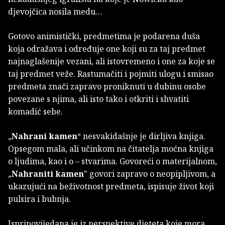
djevojčica nosila medu…
Gotovo animistički, predmetima je podarena duša
koja odražava i određuje one koji su za taj predmet
najnaglašenije vezani, ali istovremeno i one za koje se
taj predmet veže. Rastumačiti i pojmiti ulogu i smisao
predmeta znači zapravo proniknuti u dubinu osobe
povezane s njima, ali isto tako i otkriti i shvatiti
komadić sebe.
„
Nahrani kamen
“ nesvakidašnje je dirljiva knjiga.
Opsegom mala, ali učinkom na čitatelja moćna knjiga
o ljudima, kao i o – stvarima. Govoreći o materijalnom,
„
Nahraniti kamen
" govori zapravo o neopipljivom, a
ukazujući na beživotnost predmeta, ispisuje život koji
pulsira i bubnja.
Ispripovijedana je iz perspektive djeteta koje mora