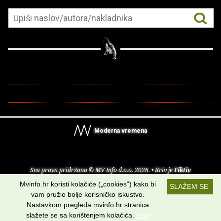
Moderna vremena
Sva prava pridržana © MV Info d.o.o. 2026. • Kriv je
Fiktiv
Mvinfo.hr koristi kolačiće („cookies“) kako bi
SLAŽEM SE
O nama
•
Pomoć
•
Uvjeti korištenja
•
RSS kanali
vam pružio bolje korisničko iskustvo.
Nastavkom pregleda mvinfo.hr stranica
Potraži nas na:
slažete se sa korištenjem kolačića.
Više