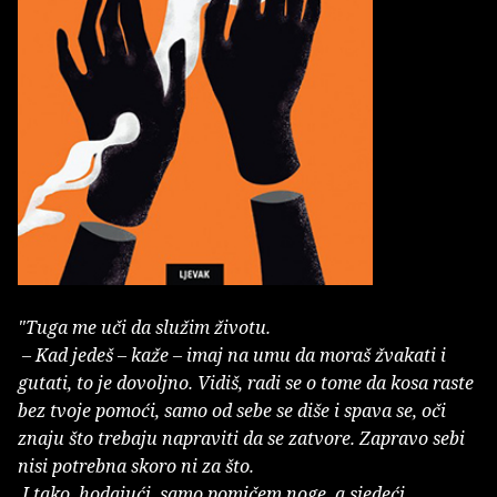
"Tuga me uči da služim životu.
– Kad jedeš – kaže – imaj na umu da moraš žvakati i
gutati, to je dovoljno. Vidiš, radi se o tome da kosa raste
bez tvoje pomoći, samo od sebe se diše i spava se, oči
znaju što trebaju napraviti da se zatvore. Zapravo sebi
nisi potrebna skoro ni za što.
I tako, hodajući, samo pomičem noge, a sjedeći,