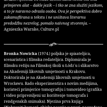
primjeren alat – dakle jezik – i tko se zna služiti jezikom,
a to je naravno odrasla osoba. Ova je perspektiva dobro
zakamuflirana u tekstu i ne uništava literarnu
predodžbu nezrelog, pomalo naivnog stvorenja.
–
Agnieszka Warnke, Culture.pl
Bronka Nowicka
(1974.) poljska je spisateljica,
scenaristica i filmska redateljica. Diplomirala je
filmsku režiju na Filmskoj školi u Łódz´u i slikarstvo
na Akademiji likovnih umjetnosti u Krakovu.
Doktorirala je na Akademiji likovnih umjetnosti u
Wrocławu. Rado eksperimentira s novim medijima,
koristeći primjerice tomografiju i tomovideo (grafika
i video pripremljeni uz korištenje tomografa i
rendgenskih snimaka). Njezina prva knjiga