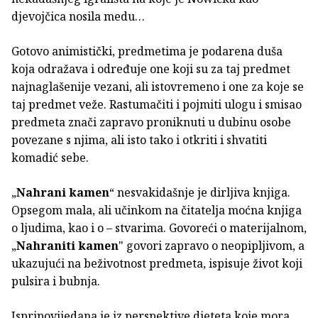
djevojčica nosila medu…
Gotovo animistički, predmetima je podarena duša
koja odražava i određuje one koji su za taj predmet
najnaglašenije vezani, ali istovremeno i one za koje se
taj predmet veže. Rastumačiti i pojmiti ulogu i smisao
predmeta znači zapravo proniknuti u dubinu osobe
povezane s njima, ali isto tako i otkriti i shvatiti
komadić sebe.
„
Nahrani kamen
“ nesvakidašnje je dirljiva knjiga.
Opsegom mala, ali učinkom na čitatelja moćna knjiga
o ljudima, kao i o – stvarima. Govoreći o materijalnom,
„
Nahraniti kamen
" govori zapravo o neopipljivom, a
ukazujući na beživotnost predmeta, ispisuje život koji
pulsira i bubnja.
Ispripovijedana je iz perspektive djeteta koje mora