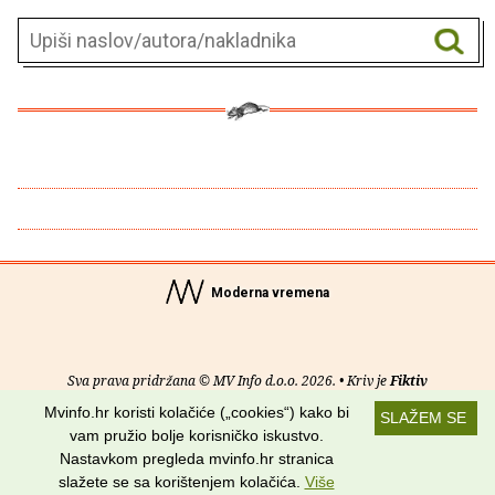
Moderna vremena
Sva prava pridržana © MV Info d.o.o. 2026. • Kriv je
Fiktiv
Mvinfo.hr koristi kolačiće („cookies“) kako bi
SLAŽEM SE
O nama
•
Pomoć
•
Uvjeti korištenja
•
RSS kanali
vam pružio bolje korisničko iskustvo.
Nastavkom pregleda mvinfo.hr stranica
Potraži nas na:
slažete se sa korištenjem kolačića.
Više