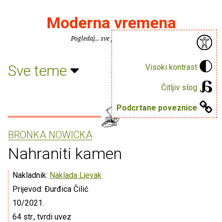
Moderna vremena
Pogledaj... sve je puno knjiga.
Sve teme
Visoki kontrast
Čitljiv slog
Podcrtane poveznice
BRONKA NOWICKA
Nahraniti kamen
Nakladnik:
Naklada Ljevak
Prijevod: Đurđica Čilić
10/2021.
64 str., tvrdi uvez