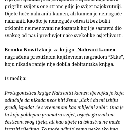
prigrliti svijet s one strane gdje je svijet najokrutniji.
Dijete hoće nahraniti kamen, ali kamen je nemoguće
nahraniti kao što je nemoguće odrasti bez boli i
otkloniti neimenovani nedostatak koji je sastavni dio
svakog od nas i preduvjet naše svekolike osjetljivosti.
Bronka Nowitzka
je za knjigu „
Nahrani kamen
"
nagrađena prestižnom književnom nagradom “Nike”,
koju nikada ranije nije dobila debitantska knjiga.
Iz medija:
Protagonistica knjige Nahraniti kamen djevojka je koja
odlučuje da nikada neće biti žena: „Čak i da mi izbiju
grudi, ispadat će s vremenom kao mliječni zubi”. Ona je
ta koja pohlepno promatra svijet, osjeća ga svakom
česticom svog tijela, ali kao dijete ta iskustva ne može
izraziti riječima. To može učiniti samo netko tko ima