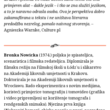
primjeren alat – dakle jezik – i tko se zna služiti jezikom,
a to je naravno odrasla osoba. Ova je perspektiva dobro
zakamuflirana u tekstu i ne uništava literarnu
predodžbu nezrelog, pomalo naivnog stvorenja.
–
Agnieszka Warnke, Culture.pl
Bronka Nowicka
(1974.) poljska je spisateljica,
scenaristica i filmska redateljica. Diplomirala je
filmsku režiju na Filmskoj školi u Łódz´u i slikarstvo
na Akademiji likovnih umjetnosti u Krakovu.
Doktorirala je na Akademiji likovnih umjetnosti u
Wrocławu. Rado eksperimentira s novim medijima,
koristeći primjerice tomografiju i tomovideo (grafika
i video pripremljeni uz korištenje tomografa i
rendgenskih snimaka). Njezina prva knjiga