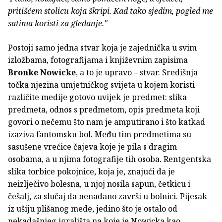
pritišćem stolicu koja škripi. Kad tako sjedim, pogled me
satima koristi za gledanje."
Postoji samo jedna stvar koja je zajednička u svim
izložbama, fotografijama i književnim zapisima
Bronke Nowicke
, a to je upravo – stvar. Središnja
točka njezina umjetničkog svijeta u kojem koristi
različite medije gotovo uvijek je predmet: slika
predmeta, odnos s predmetom, opis predmeta koji
govori o nečemu što nam je amputirano i što katkad
izaziva fantomsku bol. Među tim predmetima su
sasušene vrećice čajeva koje je pila s dragim
osobama, a u njima fotografije tih osoba. Rentgentska
slika torbice pokojnice, koja je, znajući da je
neizlječivo bolesna, u njoj nosila sapun, četkicu i
češalj, za slučaj da nenadano završi u bolnici. Pijesak
iz ušiju plišanog mede, jedino što je ostalo od
nekadašnjeg igrališta na koje je Nowicka kao