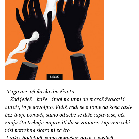
"Tuga me uči da služim životu.
– Kad jedeš – kaže – imaj na umu da moraš žvakati i
gutati, to je dovoljno. Vidiš, radi se o tome da kosa raste
bez tvoje pomoći, samo od sebe se diše i spava se, oči
znaju što trebaju napraviti da se zatvore. Zapravo sebi
nisi potrebna skoro ni za što.
I tako, hodajući, samo pomičem noge, a sjedeći,