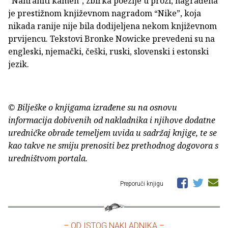
"Nahraniti kamen", zbirka poezije u prozi, nagrađena
je prestižnom književnom nagradom “Nike”, koja
nikada ranije nije bila dodijeljena nekom književnom
prvijencu. Tekstovi Bronke Nowicke prevedeni su na
engleski, njemački, češki, ruski, slovenski i estonski
jezik.
© Bilješke o knjigama izrađene su na osnovu
informacija dobivenih od nakladnika i njihove dodatne
uredničke obrade temeljem uvida u sadržaj knjige, te se
kao takve ne smiju prenositi bez prethodnog dogovora s
uredništvom portala.
Preporuči knjigu
– OD ISTOG NAKLADNIKA –