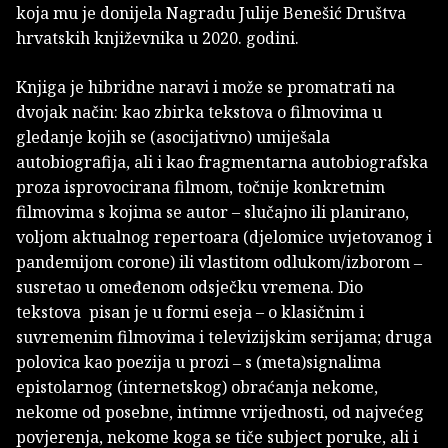
koja mu je donijela Nagradu Julije Benešić Društva
hrvatskih književnika u 2020. godini.
Knjiga je hibridne naravi i može se promatrati na
dvojak način: kao zbirka tekstova o filmovima u
gledanje kojih se (asocijativno) umiješala
autobiografija, ali i kao fragmentarna autobiografska
proza isprovocirana filmom, točnije konkretnim
filmovima s kojima se autor – slučajno ili planirano,
voljom aktualnog repertoara (djelomice uvjetovanog i
pandemijom corone) ili vlastitom odlukom/izborom ‒
susretao u omeđenom odsječku vremena. Dio
tekstova pisan je u formi eseja – o klasičnim i
suvremenim filmovima i televizijskim serijama; druga
polovica kao poezija u prozi ‒ s (meta)signalima
epistolarnog (internetskog) obraćanja nekome,
nekome od posebne, intimne vrijednosti, od najvećeg
povjerenja, nekome koga se tiče subject poruke, ali i