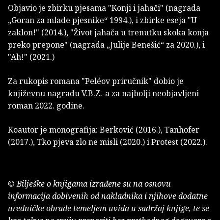
Objavio je zbirku pjesama "Konji i jahači" (nagrada
„Goran za mlade pjesnike“ 1994.), i zbirke eseja "U
zaklon!" (2014.), "Život jahača u trenutku skoka konja
preko prepone" (nagrada „Julije Benešić“ za 2020.), i
"Ah!" (2021.)
Za rukopis romana "Peléov priručnik" dobio je
književnu nagradu V.B.Z.-a za najbolji neobjavljeni
roman 2022. godine.
Koautor je monografija: Berković (2016.), Tanhofer
(2017.), Tko pjeva zlo ne misli (2020.) i Protest (2022.).
© Bilješke o knjigama izrađene su na osnovu
informacija dobivenih od nakladnika i njihove dodatne
uredničke obrade temeljem uvida u sadržaj knjige, te se