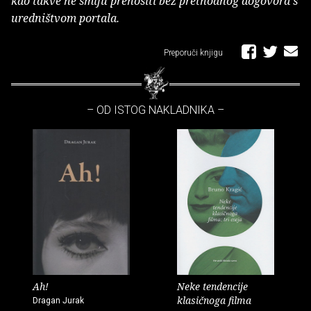
kao takve ne smiju prenositi bez prethodnog dogovora s
uredništvom portala.
Preporuči knjigu
– OD ISTOG NAKLADNIKA –
Ah!
Neke tendencije
klasičnoga filma
Dragan Jurak