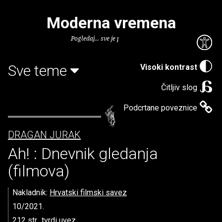
Moderna vremena
Pogledaj... sve je puno knjiga.
Sve teme
Visoki kontrast
Čitljiv slog
Podcrtane poveznice
DRAGAN JURAK
Ah! : Dnevnik gledanja
(filmova)
Nakladnik:
Hrvatski filmski savez
10/2021.
212 str., tvrdi uvez