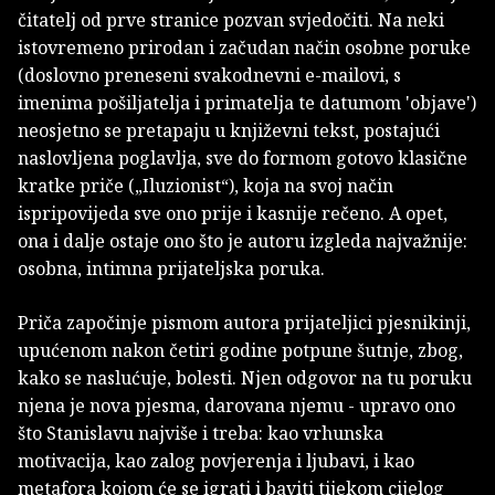
čitatelj od prve stranice pozvan svjedočiti. Na neki
istovremeno prirodan i začudan način osobne poruke
(doslovno preneseni svakodnevni e-mailovi, s
imenima pošiljatelja i primatelja te datumom 'objave')
neosjetno se pretapaju u književni tekst, postajući
naslovljena poglavlja, sve do formom gotovo klasične
kratke priče („Iluzionist“), koja na svoj način
ispripovijeda sve ono prije i kasnije rečeno. A opet,
ona i dalje ostaje ono što je autoru izgleda najvažnije:
osobna, intimna prijateljska poruka.
Priča započinje pismom autora prijateljici pjesnikinji,
upućenom nakon četiri godine potpune šutnje, zbog,
kako se naslućuje, bolesti. Njen odgovor na tu poruku
njena je nova pjesma, darovana njemu - upravo ono
što Stanislavu najviše i treba: kao vrhunska
motivacija, kao zalog povjerenja i ljubavi, i kao
metafora kojom će se igrati i baviti tijekom cijelog