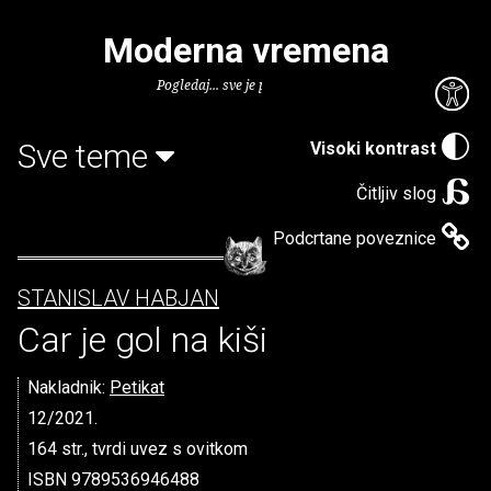
Moderna vremena
Pogledaj... sve je puno knjiga.
Sve teme
Visoki kontrast
Čitljiv slog
Podcrtane poveznice
STANISLAV HABJAN
Car je gol na kiši
Nakladnik:
Petikat
12/2021.
164 str., tvrdi uvez s ovitkom
ISBN 9789536946488