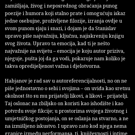
zamišljaja, živog i neposrednog obraćanja punog
poezije i humora koji stalno prate i omogućuju iskaz
jedne osebujne, proživljene filozije, izranja ovdje u
svom punom sjaju i snazi, i dojam je da Stanislav
upravo piše najvažniju, ključnu, najiskreniju knjigu
svog života. Upravo ta emocija, kad ti je nešto
najvažnije na svijetu – emocija je koju autor priziva,
njeguje, pušta joj da ga vodi, pokazuje nam koliko je
takva opredijeljenost važna i djelotvorna.
Habjanov je rad sav u autoreferencijalnosti, no on ne
piše jednostavno o sebi i svojima – on uviđa kao sretnu
okolnost što su mu prijatelji likovi, a likovi – prijatelji.
Taj oslonac na zbiljsko on koristi kao ishodište i kao
potvrdu svoje fikcije; u prostorima svojega životnog i
umjetničkog postojanja, on se oslanja na stvarno, a ne
na izmišljeno iskustvo. I upravo zato kod njega nema
granice između performansa, tj. književnosti i intime