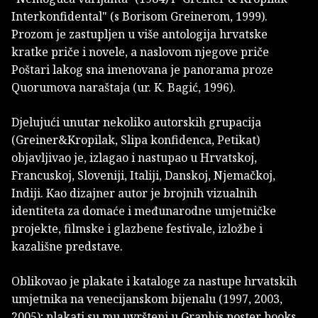
Interkonfidental" (s Borisom Greinerom, 1999).
Prozom je zastupljen u više antologija hrvatske
kratke priče i novele, a naslovom njegove priče
Poštari lakog sna imenovana je panorama proze
Quorumova naraštaja (ur. K. Bagić, 1996).
Djelujući unutar nekoliko autorskih grupacija
(Greiner&Kropilak, Slipa konfidenca, Petikat)
objavljivao je, izlagao i nastupao u Hrvatskoj,
Francuskoj, Sloveniji, Italiji, Danskoj, Njemačkoj,
Indiji. Kao dizajner autor je brojnih vizualnih
identiteta za domaće i međunarodne umjetničke
projekte, filmske i glazbene festivale, izložbe i
kazališne predstave.
Oblikovao je plakate i kataloge za nastupe hrvatskih
umjetnika na venecijanskom bijenalu (1997, 2003,
2005); plakati su mu uvršteni u Graphis poster books