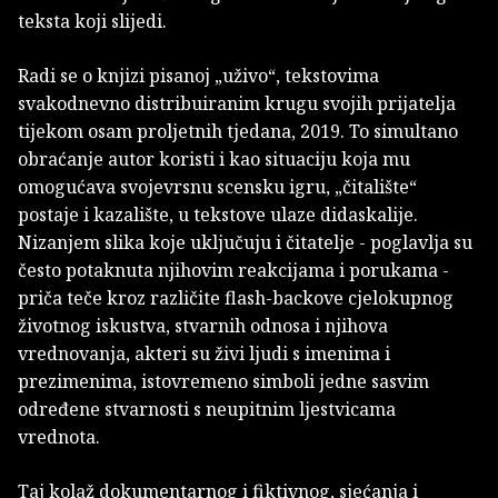
teksta koji slijedi.
Radi se o knjizi pisanoj „uživo“, tekstovima
svakodnevno distribuiranim krugu svojih prijatelja
tijekom osam proljetnih tjedana, 2019. To simultano
obraćanje autor koristi i kao situaciju koja mu
omogućava svojevrsnu scensku igru, „čitalište“
postaje i kazalište, u tekstove ulaze didaskalije.
Nizanjem slika koje uključuju i čitatelje - poglavlja su
često potaknuta njihovim reakcijama i porukama -
priča teče kroz različite flash-backove cjelokupnog
životnog iskustva, stvarnih odnosa i njihova
vrednovanja, akteri su živi ljudi s imenima i
prezimenima, istovremeno simboli jedne sasvim
određene stvarnosti s neupitnim ljestvicama
vrednota.
Taj kolaž dokumentarnog i fiktivnog, sjećanja i