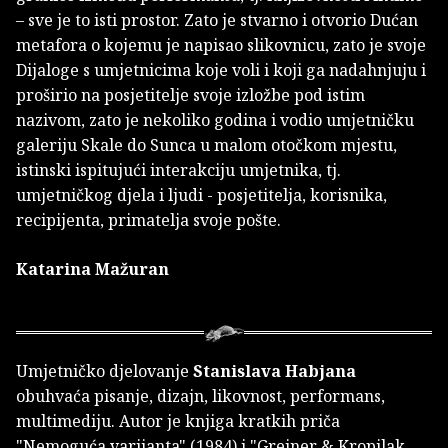
– sve je to isti prostor. Zato je stvarno i otvorio Dućan
metafora o kojemu je napisao slikovnicu, zato je svoje
Dijaloge s umjetnicima koje voli i koji ga nadahnjuju i
proširio na posjetitelje svoje izložbe pod istim
nazivom, zato je nekoliko godina i vodio umjetničku
galeriju Skale do Sunca u malom otočkom mjestu,
istinski ispitujući interakciju umjetnika, tj.
umjetničkog djela i ljudi - posjetitelja, korisnika,
recipijenta, primatelja svoje pošte.
Katarina Mažuran
Umjetničko djelovanje
Stanislava Habjana
obuhvaća pisanje, dizajn, likovnost, performans,
multimediju. Autor je knjiga kratkih priča
"Nemoguća varijanta" (1984) i "Greiner & Kropilak