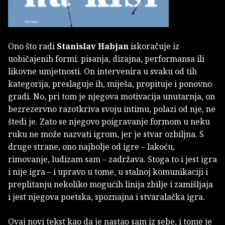
Ono što radi
Stanislav Habjan
iskoračuje iz
uobičajenih formi: pisanja, dizajna, performansa ili
likovne umjetnosti. On intervenira u svaku od tih
kategorija, preslaguje ih, miješa, propituje i ponovno
gradi. No, pri tom je njegova motivacija unutarnja, on
bezrezervno razotkriva svoju intimu, polazi od nje, ne
štedi je. Zato se njegovo poigravanje formom u neku
ruku ne može nazvati igrom, jer je stvar ozbiljna. S
druge strane, ono najbolje od igre – lakoću,
rimovanje, ludizam sam – zadržava. Stoga to i jest igra
i nije igra – i upravo u tome, u stalnoj komunikaciji i
preplitanju nekoliko mogućih linija zbilje i zamišljaja
i jest njegova poetska, spoznajna i stvaralačka igra.
Ovaj novi tekst kao da je nastao sam iz sebe, i tome je