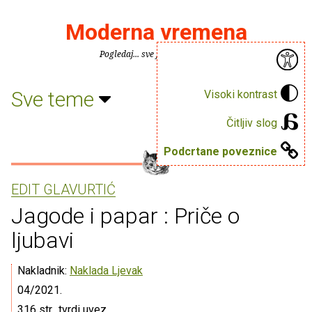
Moderna vremena
Pogledaj... sve je puno knjiga.
Sve teme
Visoki kontrast
Čitljiv slog
Podcrtane poveznice
EDIT GLAVURTIĆ
Jagode i papar : Priče o
ljubavi
Nakladnik:
Naklada Ljevak
04/2021.
316 str., tvrdi uvez