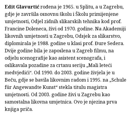
Edit Glavurtić
rođena je 1965. u Splitu, a u Zagrebu,
gdje je završila osnovnu školu i Školu primijenjene
umjetnosti, Odjel zidnih slikarskih tehnika kod prof.
Francine Doleneca, živi od 1970. godine. Na Akademiji
likovnih umjetnosti u Zagrebu, Odsjek za slikarstvo,
diplomirala je 1988. godine u klasi prof. Đure Sedera.
Dvije godine bila je zaposlena u Zagreb filmu, na
odjelu scenografije kao asistent scenografa, i
oslikavala pozadine za crtanu seriju „Mali leteći
medvjedići“. Od 1990. do 2003. godine živjela je u
Beču, gdje se bavila likovnim radom i 1995. na „Schule
für Angewandte Kunst“ stekla titulu magistra
umjetnosti. Od 2003. godine živi u Zagrebu kao
samostalna likovna umjetnica. Ovo je njezina prva
knjiga priča.