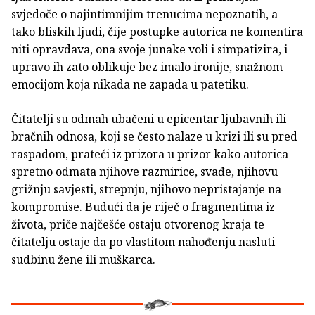
svjedoče o najintimnijim trenucima nepoznatih, a
tako bliskih ljudi, čije postupke autorica ne komentira
niti opravdava, ona svoje junake voli i simpatizira, i
upravo ih zato oblikuje bez imalo ironije, snažnom
emocijom koja nikada ne zapada u patetiku.
Čitatelji su odmah ubačeni u epicentar ljubavnih ili
bračnih odnosa, koji se često nalaze u krizi ili su pred
raspadom, prateći iz prizora u prizor kako autorica
spretno odmata njihove razmirice, svađe, njihovu
grižnju savjesti, strepnju, njihovo nepristajanje na
kompromise. Budući da je riječ o fragmentima iz
života, priče najčešće ostaju otvorenog kraja te
čitatelju ostaje da po vlastitom nahođenju nasluti
sudbinu žene ili muškarca.