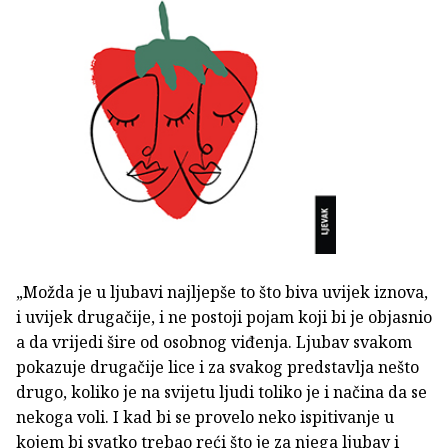
„Možda je u ljubavi najljepše to što biva uvijek iznova,
i uvijek drugačije, i ne postoji pojam koji bi je objasnio
a da vrijedi šire od osobnog viđenja. Ljubav svakom
pokazuje drugačije lice i za svakog predstavlja nešto
drugo, koliko je na svijetu ljudi toliko je i načina da se
nekoga voli. I kad bi se provelo neko ispitivanje u
kojem bi svatko trebao reći što je za njega ljubav i