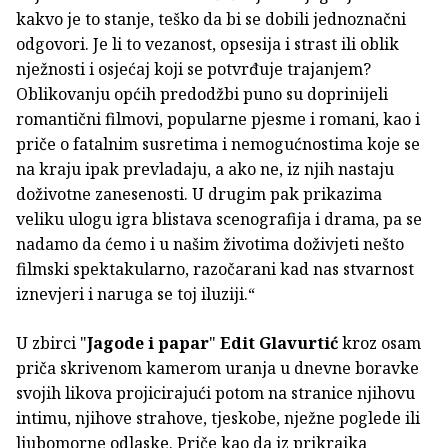
kakvo je to stanje, teško da bi se dobili jednoznačni
odgovori. Je li to vezanost, opsesija i strast ili oblik
nježnosti i osjećaj koji se potvrđuje trajanjem?
Oblikovanju općih predodžbi puno su doprinijeli
romantični filmovi, popularne pjesme i romani, kao i
priče o fatalnim susretima i nemogućnostima koje se
na kraju ipak prevladaju, a ako ne, iz njih nastaju
doživotne zanesenosti. U drugim pak prikazima
veliku ulogu igra blistava scenografija i drama, pa se
nadamo da ćemo i u našim životima doživjeti nešto
filmski spektakularno, razočarani kad nas stvarnost
iznevjeri i naruga se toj iluziji.“
U zbirci "
Jagode i papar
"
Edit Glavurtić
kroz osam
priča skrivenom kamerom uranja u dnevne boravke
svojih likova projicirajući potom na stranice njihovu
intimu, njihove strahove, tjeskobe, nježne poglede ili
ljubomorne odlaske. Priče kao da iz prikrajka