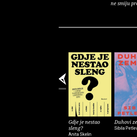
ne smiju pr
Gdje je nestao
Duhovi z
sleng?
Sibila Petle
Anita Skelin