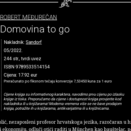
ROBERT MEĐUREČAN
Domovina to go
Nakladnik:
Sandorf
05/2022.
244 str., tvrdi uvez
ISBN 9789533514154
Cijena: 17.92 eur
Preračunato po fiksnom tečaju konverzije 7,53450 kuna za 1 euro
Cijene knjiga su informativnog karaktera, navodimo prvu cijenu po izlasku
knjige iz tiska. Preporučamo da cijene i dostupnost knjiga provjerite kod
nakladnika ili u knjižarama! Moderna vremena više se ne bave prodajom
knjiga, potražite ih u knjižarama, antikvarijatima ili u knjižnicama.
lić, nezaposleni profesor hrvatskoga jezika, razočaran u 
 ekonomiju, odluči otići raditi u München kao bauštelac, ne