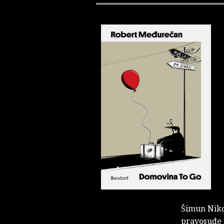
Šimun Niko
pravosuđe i