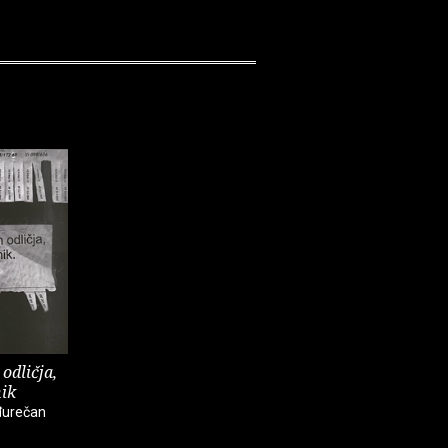
Buzz Poole
Frank Zap
odličja,
nik
đurečan