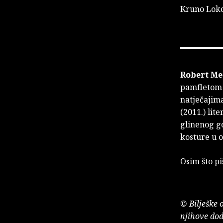
Kruno Lok
Robert M
pamfletom "
natječajim
(2011.) lit
glinenog go
kosture u 
Osim što pi
© Bilješke 
njihove dod