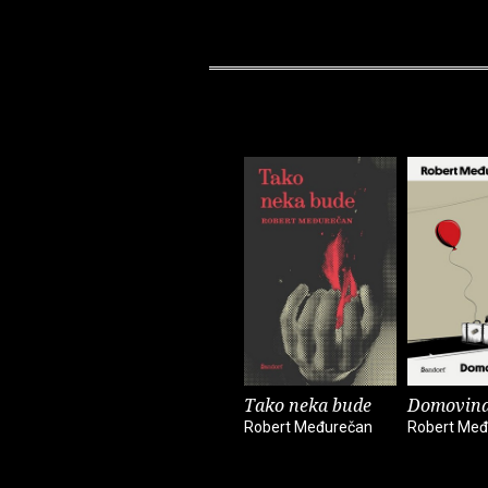
Tako neka bude
Domovina
Robert Međurečan
Robert Međ