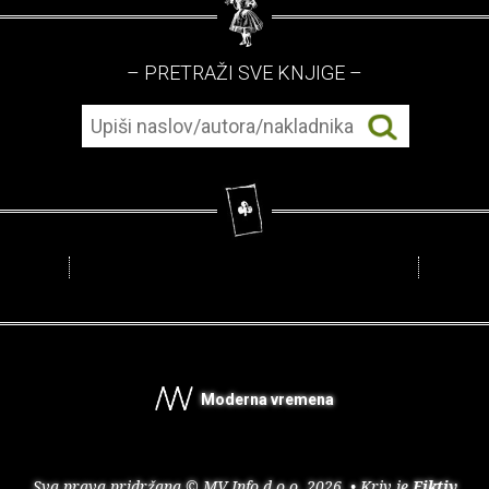
– PRETRAŽI SVE KNJIGE –
Moderna vremena
Sva prava pridržana © MV Info d.o.o. 2026. • Kriv je
Fiktiv