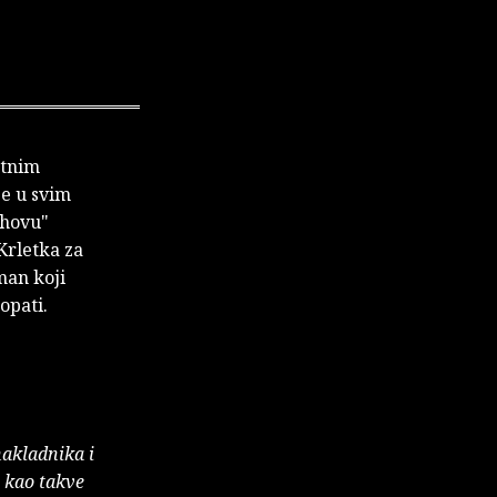
atnim
je u svim
ihovu"
"Krletka za
man koji
opati.
nakladnika i
e kao takve