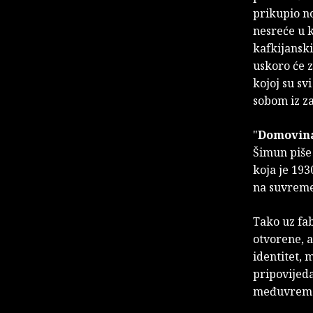
prikupio n
nesreće u k
kafkijanski
uskoro će z
kojoj su sv
sobom iz za
"
Domovina
Šimun piše 
koja je 193
na suvremen
Tako uz fab
otvorene, a
identitet, 
pripovijeda
međuvreme