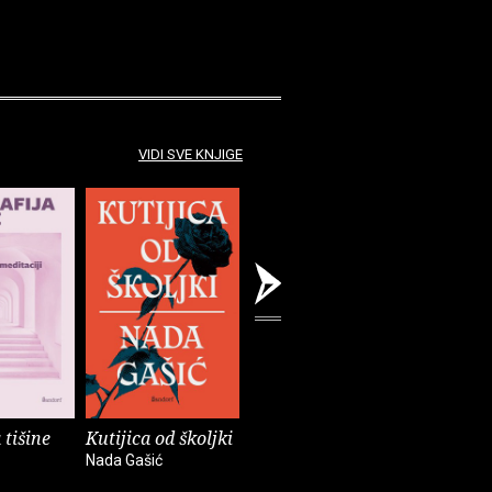
VIDI SVE KNJIGE
 tišine
Kutijica od školjki
Volim svoje
Frank Za
nevolje pustiti niz
glavom i
Nada Gašić
vjetar
Peter Occh