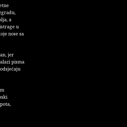
etne
 zgradu,
lja, a
istrage u
koje nose sa
an, jer
nalazi pisma
podsjećaju
om
pski
 pota,