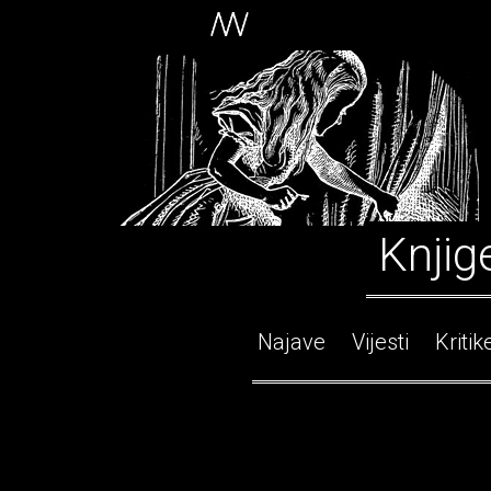
Knjig
Najave
Vijesti
Kritik