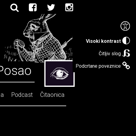
Visoki kontrast
Čitljiv slog
Posao
Podcrtane poveznice
ga
Podcast
Čitaonica