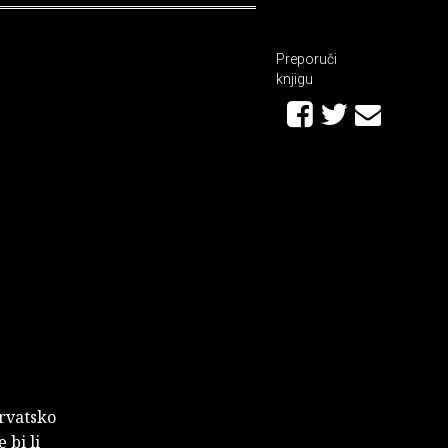
Preporuči
knjigu
hrvatsko
 bi li