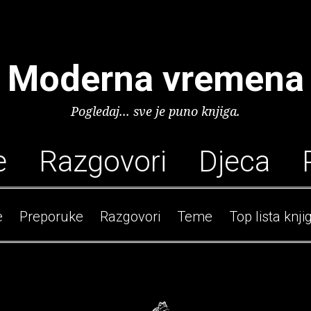
Moderna vremena
Pogledaj... sve je puno knjiga.
e
Razgovori
Djeca
e
Preporuke
Razgovori
Teme
Top lista knji