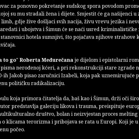
ovac za ponovno pokretanje sudskog spora povodom prom
ojoj su mu stradali žena i dijete. Smjestit će ga našijenci u
 limb, gdje žive došljaci svih nacija, živu vrevu jezika i nevo
aredati i ubojstva i Šimun će se naći usred kriminalističke 
i stanovnici hotela sumnjivi, što pojačava njihove strahove 
vičaja.
 to go
"
Roberta Međurečana
je dijelom i epistolarni rom
pisma nerođenoj kćeri, a pri rekonstrukciji stare zgrade 
0-ih Jakob pisao zaručnici Izabeli, koja pak uznemirujuće 
u političku radikalizaciju.
ulu koja primora čitatelja da, baš kao i Šimun, drži oči šir
utor predstavlja galeriju likova i trauma, preispituje euro
multikulturalno društvo, bolan i neizvjestan proces melting
 o klicama terorizma i pribojava se rata u Europi. Koji je u
nu počeo.