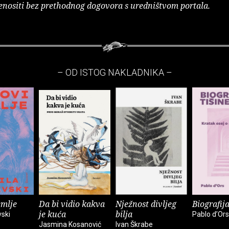
enositi bez prethodnog dogovora s uredništvom portala.
– OD ISTOG NAKLADNIKA –
emlje
Da bi vidio kakva
Nježnost divljeg
Biografija
je kuća
bilja
vski
Pablo d’Ors
Jasmina Kosanović
Ivan Škrabe