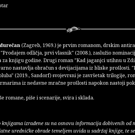
otar
eđurečan
(Zagreb, 1969.) je prvim romanom, drskim antir
Prodajem odličja, prvi vlasnik" (2008.), zaslužio nominaci
a za knjigu godine. Drugi roman "Kad jaganjci utihnu u Zd
erarno nastavlja obračun s devijacijama iz bliske prošlosti. 
luba" (2019., Sandorf) svojevrsni je završetak trilogije, ro
ormarima iz nedavne mračne prošlosti napokon nastoji pok
še romane, piše i scenarije, svira i sklada.
o knjigama izrađene su na osnovu informacija dobivenih od 
atne uredničke obrade temeljem uvida u sadržaj knjige, te s