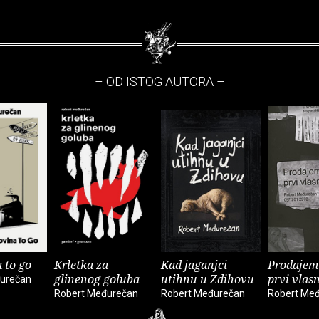
– OD ISTOG AUTORA –
 to go
Krletka za
Kad jaganjci
Prodajem 
glinenog goluba
utihnu u Zdihovu
prvi vlas
urečan
Robert Međurečan
Robert Međurečan
Robert Me