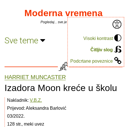
Moderna vremena
Pogledaj... sve je puno knjiga.
Sve teme
Visoki kontrast
Čitljiv slog
Podcrtane poveznice
HARRIET MUNCASTER
Izadora Moon kreće u školu
Nakladnik:
V.B.Z.
Prijevod: Aleksandra Barlović
03/2022.
128 str., meki uvez