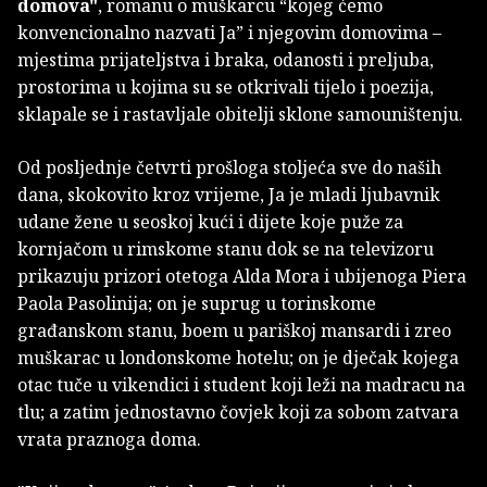
domova"
, romanu o muškarcu “kojeg ćemo
konvencionalno nazvati Ja” i njegovim domovima –
mjestima prijateljstva i braka, odanosti i preljuba,
prostorima u kojima su se otkrivali tijelo i poezija,
sklapale se i rastavljale obitelji sklone samouništenju.
Od posljednje četvrti prošloga stoljeća sve do naših
dana, skokovito kroz vrijeme, Ja je mladi ljubavnik
udane žene u seoskoj kući i dijete koje puže za
kornjačom u rimskome stanu dok se na televizoru
prikazuju prizori otetoga Alda Mora i ubijenoga Piera
Paola Pasolinija; on je suprug u torinskome
građanskom stanu, boem u pariškoj mansardi i zreo
muškarac u londonskome hotelu; on je dječak kojega
otac tuče u vikendici i student koji leži na madracu na
tlu; a zatim jednostavno čovjek koji za sobom zatvara
vrata praznoga doma.