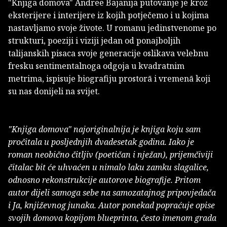
"Knjiga domova" Andree Bajanija putovanje je kroz
eksterijere i interijere iz kojih potječemo i u kojima
nastavljamo svoje živote. U romanu jedinstvenome po
strukturi, poeziji i viziji jedan od ponajboljih
talijanskih pisaca svoje generacije oslikava velebnu
fresku sentimentalnoga odgoja u kvadratnim
metrima, ispisuje biografiju prostorā i vremenā koji
su nas donijeli na svijet.
"Knjiga domova" najoriginalnija je knjiga koju sam
pročitala u posljednjih dvadesetak godina. Iako je
roman neobično čitljiv (poetičan i nježan), prijemčiviji
čitalac bit će uhvaćen u nimalo laku zamku slagalice,
odnosno rekonstrukcije autorove biografije. Pritom
autor dijeli samoga sebe na samozatajnog pripovjedača
i Ja, književnog junaka. Autor ponekad popraćuje opise
svojih domova kopijom blueprinta, često imenom grada