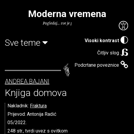
Moderna vremena
Pogledaj... sve je puno knjiga.
Sve teme
Visoki kontrast
Čitljiv slog
Podcrtane poveznice
ANDREA BAJANI
Knjiga domova
Nakladnik:
Fraktura
Prijevod: Antonija Radić
05/2022.
248 str., tvrdi uvez s ovitkom