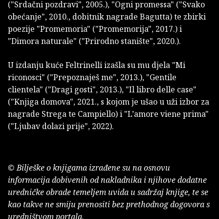
("Srdačni pozdravi", 2005.), "Ogni promessa" ("Svako
obećanje", 2010., dobitnik nagrade Bagutta) te zbirki
poezije "Promemoria" ("Promemorija", 2017.) i
"Dimora naturale" ("Prirodno stanište", 2020.).
U izdanju kuće Feltrinelli izašla su mu djela "Mi
riconosci" ("Prepoznaješ me", 2013.), "Gentile
clientela" ("Dragi gosti", 2013.), "Il libro delle case"
("Knjiga domova", 2021., s kojom je ušao u uži izbor za
nagrade Strega te Campiello) i "L’amore viene prima"
("Ljubav dolazi prije", 2022).
© Bilješke o knjigama izrađene su na osnovu
informacija dobivenih od nakladnika i njihove dodatne
uredničke obrade temeljem uvida u sadržaj knjige, te se
kao takve ne smiju prenositi bez prethodnog dogovora s
uredništvom portala.