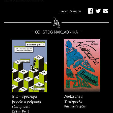
Preporuči knjigu
– OD ISTOG NAKLADNIKA –
Gvb – spoznaja
Nietzsche s
ljepote u potpunoj
Trešnjevke
slučajnosti
Kristijan Vujičić
Želimir Periš