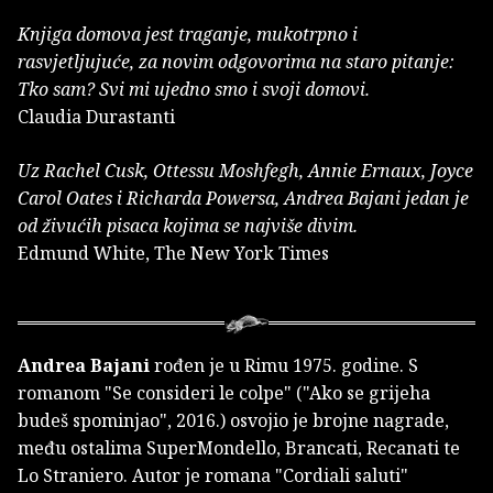
Knjiga domova jest traganje, mukotrpno i
rasvjetljujuće, za novim odgovorima na staro pitanje:
Tko sam? Svi mi ujedno smo i svoji domovi.
Claudia Durastanti
Uz Rachel Cusk, Ottessu Moshfegh, Annie Ernaux, Joyce
Carol Oates i Richarda Powersa, Andrea Bajani jedan je
od živućih pisaca kojima se najviše divim.
Edmund White, The New York Times
Andrea Bajani
rođen je u Rimu 1975. godine. S
romanom "Se consideri le colpe" ("Ako se grijeha
budeš spominjao", 2016.) osvojio je brojne nagrade,
među ostalima SuperMondello, Brancati, Recanati te
Lo Straniero. Autor je romana "Cordiali saluti"