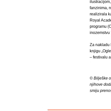
ilustracijom
fanzinima, n
realizirala
Royal Acade
programu (Cr
inozemstvu t
Za nakladu M
knjigu „Ogl
– festivalu a
© Bilješke 
njihove dod
smiju preno