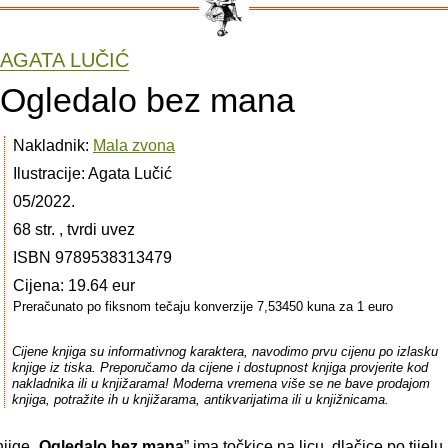
AGATA LUČIĆ
Ogledalo bez mana
Nakladnik:
Mala zvona
Ilustracije: Agata Lučić
05/2022.
68 str. , tvrdi uvez
ISBN 9789538313479
Cijena: 19.64 eur
Preračunato po fiksnom tečaju konverzije 7,53450 kuna za 1 euro
Cijene knjiga su informativnog karaktera, navodimo prvu cijenu po izlasku
knjige iz tiska. Preporučamo da cijene i dostupnost knjiga provjerite kod
nakladnika ili u knjižarama! Moderna vremena više se ne bave prodajom
knjiga, potražite ih u knjižarama, antikvarijatima ili u knjižnicama.
jige „
Ogledalo bez mana
” ima točkice na licu, dlačice po tijelu