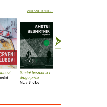
VIDI SVE KNJIGE
lubovi
Smrtni besmrtnik i
Cvjetovi groznice
Stroj se 
druge priče
druge pr
enčić
Indrek Koff, Lucija
Mary Shelley
Mrzljak
Edward M
Forster