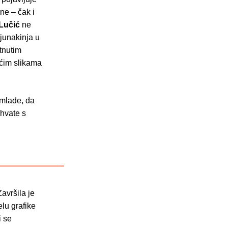
ne – čak i
Lučić
ne
junakinja u
tnutim
ećim slikama
 mlade, da
ihvate s
avršila je
elu grafike
i se