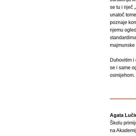
se tu i rije
unatoč tome 
poznaje kon
njemu ogled
standardima 
majmunske dl
Duhovitim i 
se i same og
osmijehom.
Agata Luči
Školu primij
na Akademiji