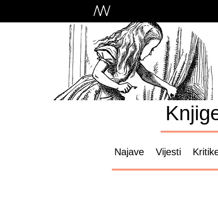
Knjig
Najave
Vijesti
Kritik