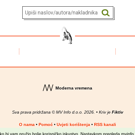
Moderna vremena
Sva prava pridržana © MV Info d.o.o. 2026. • Kriv je
Fiktiv
O nama
•
Pomoć
•
Uvjeti korištenja
•
RSS kanali
kako bi vam pružio bolje korisničko iskustvo. Nastavkom pregleda mvinfo.