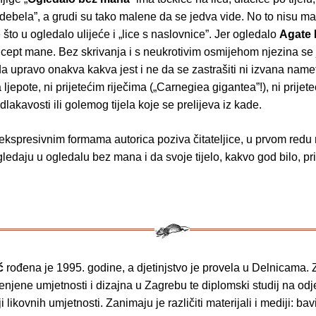
č „debela”, a grudi su tako malene da se jedva vide. No to nisu ma
što u ogledalo ulijeće i „lice s naslovnice”. Jer ogledalo
Agate 
cept mane. Bez skrivanja i s neukrotivim osmijehom njezina se 
a upravo onakva kakva jest i ne da se zastrašiti ni izvana name
ljepote, ni prijetećim riječima („Carnegiea gigantea”!), ni prijet
akavosti ili golemog tijela koje se prelijeva iz kade.
ekspresivnim formama autorica poziva čitateljice, u prvom redu
ledaju u ogledalu bez mana i da svoje tijelo, kakvo god bilo, pr
ć
rođena je 1995. godine, a djetinjstvo je provela u Delnicama. Z
enjene umjetnosti i dizajna u Zagrebu te diplomski studij na odj
 likovnih umjetnosti. Zanimaju je različiti materijali i mediji: bav