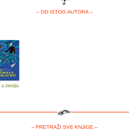
– OD ISTOG AUTORA –
a u zemlju
ć
– PRETRAŽI SVE KNJIGE –