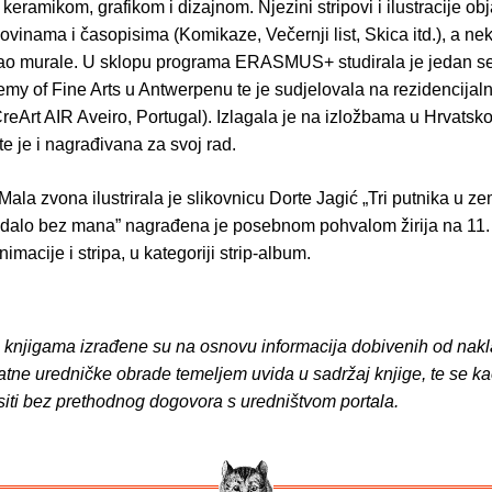
, keramikom, grafikom i dizajnom. Njezini stripovi i ilustracije obj
ovinama i časopisima (Komikaze, Večernji list, Skica itd.), a ne
 kao murale. U sklopu programa ERASMUS+ studirala je jedan s
my of Fine Arts u Antwerpenu te je sudjelovala na rezidencija
eArt AIR Aveiro, Portugal). Izlagala je na izložbama u Hrvatskoj
e je i nagrađivana za svoj rad.
ala zvona ilustrirala je slikovnicu Dorte Jagić „Tri putnika u ze
edalo bez mana” nagrađena je posebnom pohvalom žirija na 11
nimacije i stripa, u kategoriji strip-album.
o knjigama izrađene su na osnovu informacija dobivenih od nakl
atne uredničke obrade temeljem uvida u sadržaj knjige, te se ka
siti bez prethodnog dogovora s uredništvom portala.