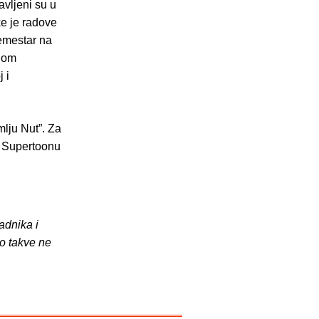
avljeni su u
ke je radove
emestar na
lnom
 i
mlju Nut”. Za
. Supertoonu
adnika i
o takve ne