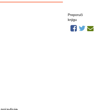
Preporuči
knjigu
, pojavljuje