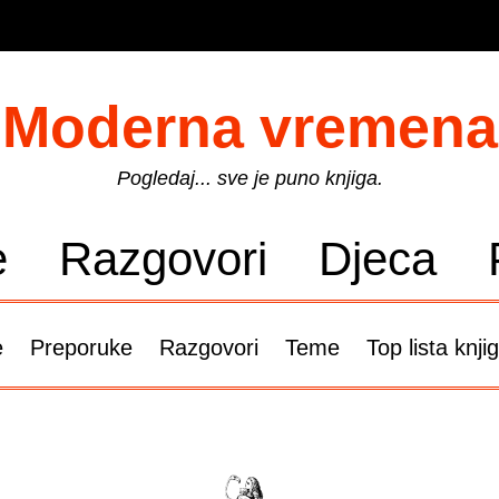
Moderna vremena
Pogledaj... sve je puno knjiga.
e
Razgovori
Djeca
e
Preporuke
Razgovori
Teme
Top lista knji