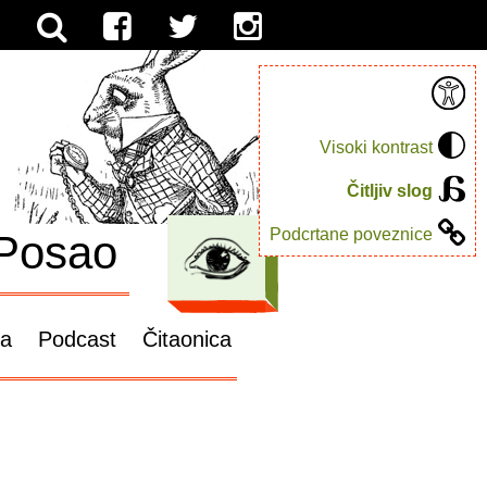
Visoki kontrast
Čitljiv slog
Podcrtane poveznice
Posao
ga
Podcast
Čitaonica