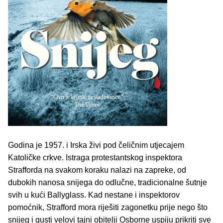
Godina je 1957. i Irska živi pod čeličnim utjecajem
Katoličke crkve. Istraga protestantskog inspektora
Strafforda na svakom koraku nalazi na zapreke, od
dubokih nanosa snijega do odlučne, tradicionalne šutnje
svih u kući Ballyglass. Kad nestane i inspektorov
pomoćnik, Strafford mora riješiti zagonetku prije nego što
snijeg i gusti velovi tajni obitelji Osborne uspiju prikriti sve