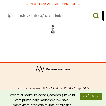
– PRETRAŽI SVE KNJIGE –
Moderna vremena
Sva prava pridržana © MV Info d.o.o. 2026. • Kriv je
Fiktiv
Mvinfo.hr koristi kolačiće („cookies“) kako bi
SLAŽEM SE
O nama
•
Pomoć
•
Uvjeti korištenja
•
RSS kanali
vam pružio bolje korisničko iskustvo.
Nastavkom pregleda mvinfo.hr stranica