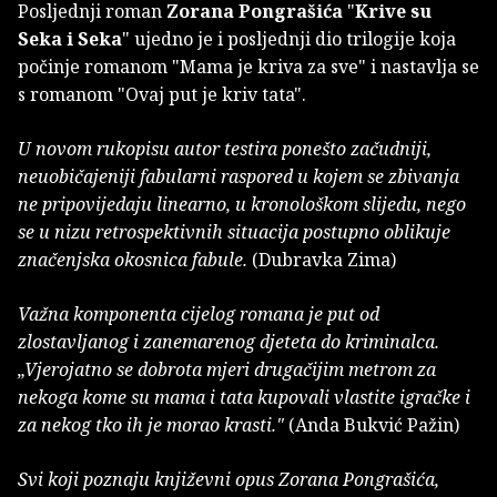
Posljednji roman
Zorana Pongrašića
"
Krive su
Seka i Seka
" ujedno je i posljednji dio trilogije koja
počinje romanom "Mama je kriva za sve" i nastavlja se
s romanom "Ovaj put je kriv tata".
U novom rukopisu autor testira ponešto začudniji,
neuobičajeniji fabularni raspored u kojem se zbivanja
ne pripovijedaju linearno, u kronološkom slijedu, nego
se u nizu retrospektivnih situacija postupno oblikuje
značenjska okosnica fabule.
(Dubravka Zima)
Važna komponenta cijelog romana je put od
zlostavljanog i zanemarenog djeteta do kriminalca.
„Vjerojatno se dobrota mjeri drugačijim metrom za
nekoga kome su mama i tata kupovali vlastite igračke i
za nekog tko ih je morao krasti."
(Anda Bukvić Pažin)
Svi koji poznaju književni opus Zorana Pongrašića,