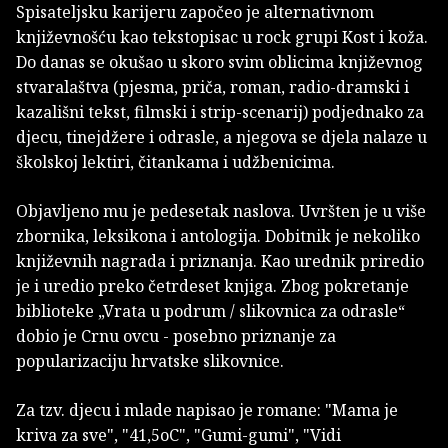
Spisateljsku karijeru započeo je alternativnom
književnošću kao tekstopisac u rock grupi Kost i koža.
Do danas se okušao u skoro svim oblicima književnog
stvaralaštva (pjesma, priča, roman, radio-dramski i
kazališni tekst, filmski i strip-scenarij) podjednako za
djecu, tinejdžere i odrasle, a njegova se djela nalaze u
školskoj lektiri, čitankama i udžbenicima.
Objavljeno mu je pedesetak naslova. Uvršten je u više
zbornika, leksikona i antologija. Dobitnik je nekoliko
književnih nagrada i priznanja. Kao urednik priredio
je i uredio preko četrdeset knjiga. Zbog pokretanje
biblioteke „Vrata u podrum / slikovnica za odrasle“
dobio je Crnu ovcu - posebno priznanje za
popularizaciju hrvatske slikovnice.
Za tzv. djecu i mlade napisao je romane: "Mama je
kriva za sve", "41,5oC", "Gumi-gumi", "Vidi