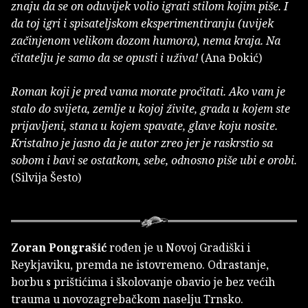
znaju da se on oduvijek volio igrati stilom kojim piše. I
da toj igri i spisateljskom eksperimentiranju (uvijek
začinjenom velikom dozom humora), nema kraja. Na
čitatelju je samo da se opusti i uživa!
(Ana Đokić)
Roman koji je pred vama morate pročitati. Ako vam je
stalo do svijeta, zemlje u kojoj živite, grada u kojem ste
prijavljeni, stana u kojem spavate, glave koju nosite.
Kristalno je jasno da je autor zreo jer je raskrstio sa
sobom i bavi se ostatkom, sebe, odnosno piše ubi e orobi.
(Silvija Šesto)
Zoran Pongrašić
rođen je u Novoj Gradiški i
Reykjaviku, premda ne istovremeno. Odrastanje,
borbu s prištićima i školovanje obavio je bez većih
trauma u novozagrebačkom naselju Trnsko.