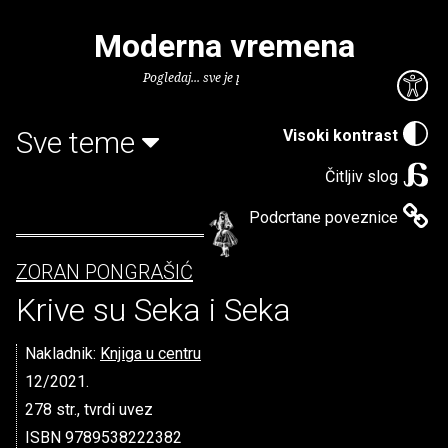
Moderna vremena
Pogledaj... sve je puno knjiga.
Sve teme
Visoki kontrast
Čitljiv slog
Podcrtane poveznice
ZORAN PONGRAŠIĆ
Krive su Seka i Seka
Nakladnik:
Knjiga u centru
12/2021.
278 str., tvrdi uvez
ISBN 9789538222382