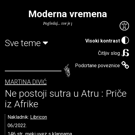
Moderna vremena
Pogledaj... sve je puno knjiga.
Sve teme
Visoki kontrast
Čitljiv slog
Podcrtane poveznice
MARTINA DIVIĆ
Ne postoji sutra u Atru : Priče
iz Afrike
Nakladnik:
Libricon
06/2022.
146 str., meki uvez s klapnama