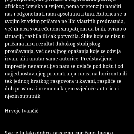
afričkog čovjeka u svijetu, nema pretenziju naučiti
nas i odgonetnuti nam apsolutnu istinu. Autorica se u
svojim kratkim pričama ne libi vlastitih predrasuda,
već ih nosi s određenom simpatijom da bi ih, ovisno o
situaciji, razbila ili čak potvrdila. Slike koje se nižu u
pričama nisu rezultat dubokog studijskog
proučavanja, već detaljnog opažanja koje se odvija
izvan, ali i unutar same autorice. Predstavljene
impresije nenametljivo nam se uvlače pod kožu i od
najjednostavnijeg promatranja sunca na horizontu ili
tek jednog kratkog razgovora u kavani, raspliće se
duh prostora i vremena kojem svjedoče autorica i
njezin suputnik.
Hrvoje Ivančić
Sve je tu tako dobro, precizno ispričano, lijepo i