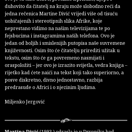
duhovito da čitatelj na kraju može slobodno reći da
jedna rečenica Martine Divić vrijedi više od tisuću
uobičajenih i stereotipnih slika Afrike, koje
neprestano vidimo na našim televizijama te po
fejsbucima i instagramima naših telefona. Ovo je
jedan od boljih i smislenijih putopisa naše suvremene
književnosti. Osim što će čitatelju prirediti užitak u
tekstu, osim što će ga povremeno nasmijati i
oraspoložiti – jer ovo je izrazito svijetla, vedra knjiga –
rijetko kad ćete naići na tekst koji tako superiorno, a
posve diskretno, divno jednostavno, razbija
predrasude o Africi i o njezinim ljudima.
Miljenko Jergović
Martina Divić
(1993.) odrasla je u Drveniku kod