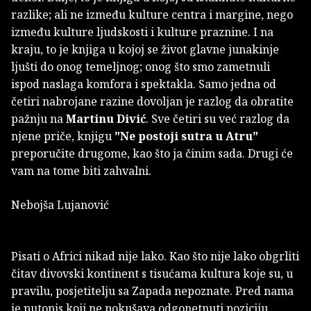
razlike; ali ne između kulture centra i margine, nego
između kulture ljudskosti i kulture praznine. I na
kraju, to je knjiga u kojoj se život glavne junakinje
ljušti do onog temeljnog; onog što smo zametnuli
ispod naslaga komfora i spektakla. Samo jedna od
četiri nabrojane razine dovoljan je razlog da obratite
pažnju na
Martinu Divić
. Sve četiri su već razlog da
njene priče, knjigu
"Ne postoji sutra u Atru"
preporučite drugome, kao što ja činim sada. Drugi će
vam na tome biti zahvalni.
Nebojša Lujanović
Pisati o Africi nikad nije lako. Kao što nije lako obgrliti
čitav divovski kontinent s tisućama kultura koje su, u
pravilu, posjetitelju sa Zapada nepoznate. Pred nama
je putopis koji ne pokušava odgonetnuti poziciju