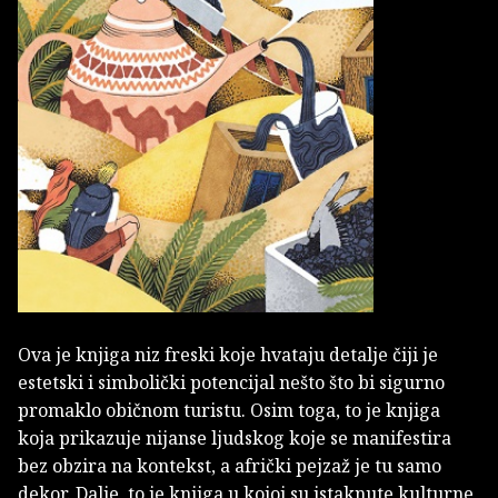
Ova je knjiga niz freski koje hvataju detalje čiji je
estetski i simbolički potencijal nešto što bi sigurno
promaklo običnom turistu. Osim toga, to je knjiga
koja prikazuje nijanse ljudskog koje se manifestira
bez obzira na kontekst, a afrički pejzaž je tu samo
dekor. Dalje, to je knjiga u kojoj su istaknute kulturne