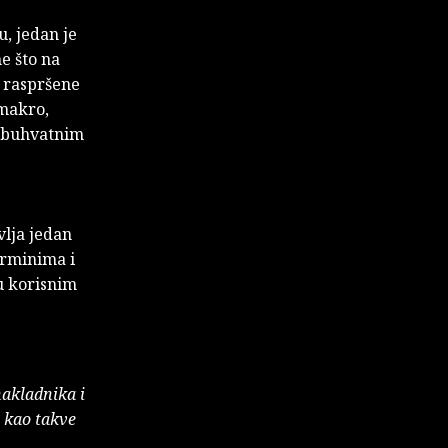
, jedan je
e što na
o raspršene
 makro,
vebuhvatnim
vlja jedan
erminima i
u korisnim
nakladnika i
e kao takve