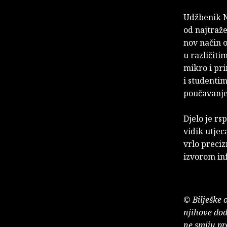
Udžbenik Ni
od najtraže
nov način 
u različit
mikro i pr
i studenti
poučavanje
Djelo je rs
vidik utjec
vrlo preci
izvorom inf
© Bilješke 
njihove dod
ne smiju pr