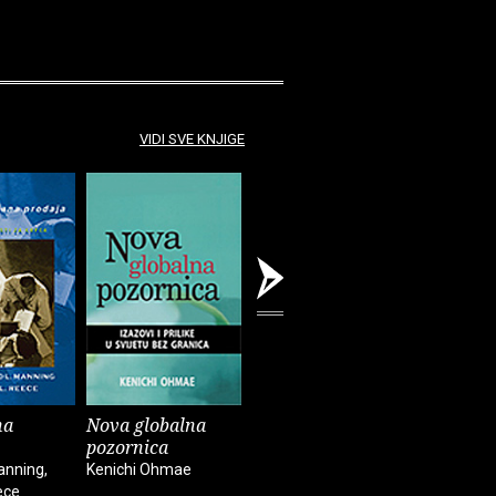
VIDI SVE KNJIGE
na
Nova globalna
Utjecaj : znanost i
Novac iz
pozornica
praksa
i povjere
anning,
Kenichi Ohmae
Robert B. Cialdini
Michel Agli
ece
Orlean