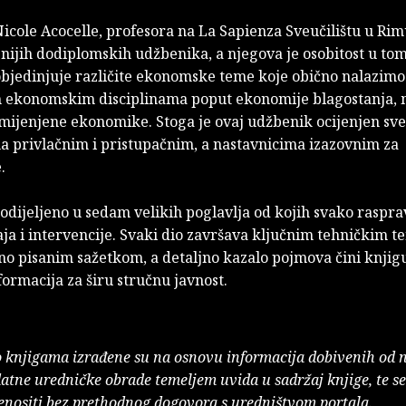
cole Acocelle, profesora na La Sapienza Sveučilištu u Rimu
nijih dodiplomskih udžbenika, a njegova je osobitost u tom
objedinjuje različite ekonomske teme koje obično nalazim
im ekonomskim disciplinama poput ekonomije blagostanja,
imijenjene ekonomike. Stoga je ovaj udžbenik ocijenjen s
ma privlačnim i pristupačnim, a nastavnicima izazovnim za
.
podijeljeno u sedam velikih poglavlja od kojih svako raspra
aja i intervencije. Svaki dio završava ključnim tehničkim t
zno pisanim sažetkom, a detaljno kazalo pojmova čini knjig
ormacija za širu stručnu javnost.
o knjigama izrađene su na osnovu informacija dobivenih od 
atne uredničke obrade temeljem uvida u sadržaj knjige, te s
enositi bez prethodnog dogovora s uredništvom portala.