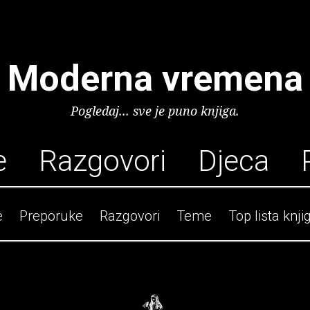
Moderna vremena
Pogledaj... sve je puno knjiga.
e
Razgovori
Djeca
e
Preporuke
Razgovori
Teme
Top lista knji