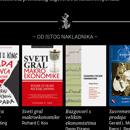
– OD ISTOG NAKLADNIKA –
ca
Sveti gral
Razgovori s
Suvreme
e
makroekonomike
velikim
prodaja
ekonomistima
King
Richard C. Koo
Gerald L. M
Diego Pizano
Barry L. Re