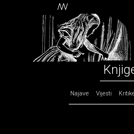
Knjig
Najave
Vijesti
Kritik