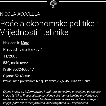
NICOLA ACOCELLA
Počela ekonomske politike :
Vrijednosti i tehnike
Nakladnik:
Mate
Prijevod: Ivana Barković
11/2005.
539, meki uvez
ISBN 9532460047
Cijena: 52.43 eur
Preračunato po fiksnom tečaju konverzije 7,53450 kuna za 1 euro
Cijene knjiga su informativnog karaktera, navodimo prvu cijenu po izlasku
knjige iz tiska. Preporučamo da cijene i dostupnost knjiga provjerite kod
nakladnika ili u knjižarama! Moderna vremena više se ne bave prodajom
knjiga, potražite ih u knjižarama, antikvarijatima ili u knjižnicama.