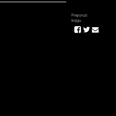
Preporuči
knjigu