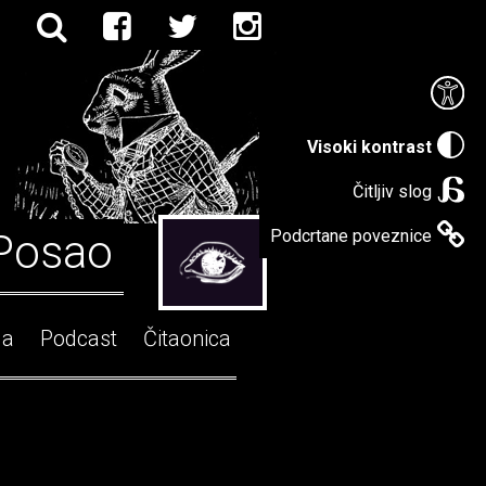
Visoki kontrast
Čitljiv slog
Posao
Podcrtane poveznice
ga
Podcast
Čitaonica