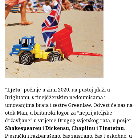
“
Ljeto
” počinje u zimi 2020. na pustoj plaži u
Brightonu, s tinejdžerskim nedoumicama i
umovanjima brata i sestre Greenlaw. Odvest će nas na
otok Man, u britanski logor za “neprijateljske
državljane” u vrijeme Drugog svjetskog rata, u posjet
Shakespeareu
i
Dickensu
,
Chaplinu
i
Einsteinu
.
Pjesnički i razbarušeno, čas zaigrano, čas tjeskobno, u