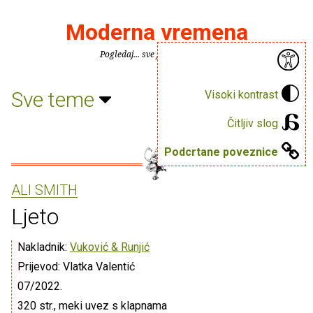
Moderna vremena
Pogledaj... sve je puno knjiga.
Sve teme
Visoki kontrast
Čitljiv slog
Podcrtane poveznice
ALI SMITH
Ljeto
Nakladnik:
Vuković & Runjić
Prijevod: Vlatka Valentić
07/2022.
320 str., meki uvez s klapnama