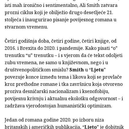
isti mah ironično i sentimentalno, Ali Smith zatvara
prozni ciklus koji je obilježio drugo desetljeće 21.
stoljeća i inaugurirao pisanje povijesnog romana u
stvarnom vremenu.
Četiri godišnja doba, četiri godine, četiri knjige, od
2016. i Brexita do 2020. i pandemije. Kako pisati “o”
trenutku “u” trenutku – i s vjerom da će tekst odoljeti
zubu vremena, ne samo u književnom, nego i u
društvenopolitičkom smislu?
Smith
u “
Ljetu
”
povezuje konce između tema i likova koji se provlače
kroz prethodne romane i tka završnicu koja otvoreno
proziva desničarski nacionalizam i ksenofobiju,
povijesnu krivnju i aktualnu ekološku odgovornost – i
zadržava vjerodostojan humanistički optimizam.
Jedan od romana godine 2020. po izboru niza
britanskih i američkih publikacija, “
Ljeto
” je dobitnik