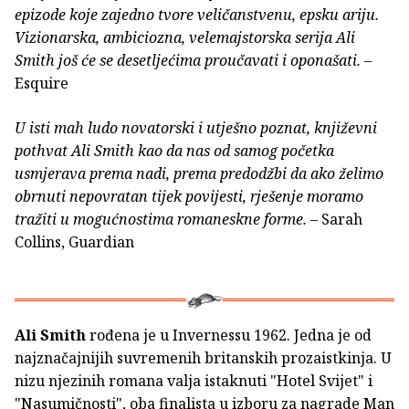
epizode koje zajedno tvore veličanstvenu, epsku ariju.
Vizionarska, ambiciozna, velemajstorska serija Ali
Smith još će se desetljećima proučavati i oponašati.
–
Esquire
U isti mah ludo novatorski i utješno poznat, književni
pothvat Ali Smith kao da nas od samog početka
usmjerava prema nadi, prema predodžbi da ako želimo
obrnuti nepovratan tijek povijesti, rješenje moramo
tražiti u mogućnostima romaneskne forme.
– Sarah
Collins, Guardian
Ali Smith
rođena je u Invernessu 1962. Jedna je od
najznačajnijih suvremenih britanskih prozaistkinja. U
nizu njezinih romana valja istaknuti "Hotel Svijet" i
"Nasumičnosti", oba finalista u izboru za nagrade Man