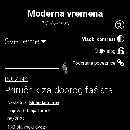
Moderna vremena
Pogledaj... sve je puno knjiga.
Sve teme
Visoki kontrast
Čitljiv slog
Podcrtane poveznice
RUI ZINK
Priručnik za dobrog fašista
Nakladnik:
Meandarmedia
Prijevod: Tanja Tarbuk
06/2022.
170 str., meki uvez