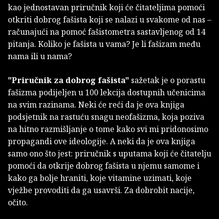
kao jednostavan priručnik koji će čitateljima pomoći
otkriti dobrog fašista koji se nalazi u svakome od nas –
računajući na pomoć fašistometra sastavljenog od 14
pitanja. Koliko je fašista u vama? Je li fašizam među
nama ili u nama?
"Priručnik za dobrog fašista"
sažetak je o porastu
fašizma podijeljen u 100 lekcija dostupnih učenicima
na svim razinama. Neki će reći da je ova knjiga
podsjetnik na rastuću snagu neofašizma, koja poziva
na hitno razmišljanje o tome kako svi mi pridonosimo
propagandi ove ideologije. A neki da je ova knjiga
samo ono što jest: priručnik s uputama koji će čitatelju
pomoći da otkrije dobrog fašista u njemu samome i
kako ga bolje hraniti, koje vitamine uzimati, koje
vježbe provoditi da ga usavrši. Za dobrobit nacije,
očito.