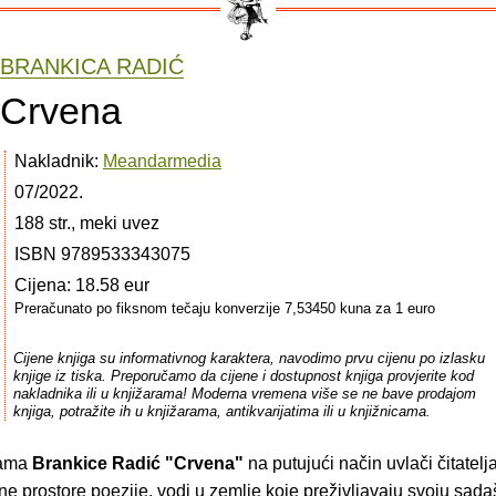
BRANKICA RADIĆ
Crvena
Nakladnik:
Meandarmedia
07/2022.
188 str., meki uvez
ISBN 9789533343075
Cijena: 18.58 eur
Preračunato po fiksnom tečaju konverzije 7,53450 kuna za 1 euro
Cijene knjiga su informativnog karaktera, navodimo prvu cijenu po izlasku
knjige iz tiska. Preporučamo da cijene i dostupnost knjiga provjerite kod
nakladnika ili u knjižarama! Moderna vremena više se ne bave prodajom
knjiga, potražite ih u knjižarama, antikvarijatima ili u knjižnicama.
sama
Brankice Radić
"Crvena"
na putujući način uvlači čitatelj
e prostore poezije, vodi u zemlje koje preživljavaju svoju sada