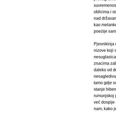
suvremenost
oblicima i s
nad državam
kao melankol
poezije sam
Pjesnikinja 
nizove koji 
nesuglasica
znacima zab
daleko od d
nesagledivu 
tamo gdje su
stanje hiber
rumunjskoj g
već dospije 
nam, kako je