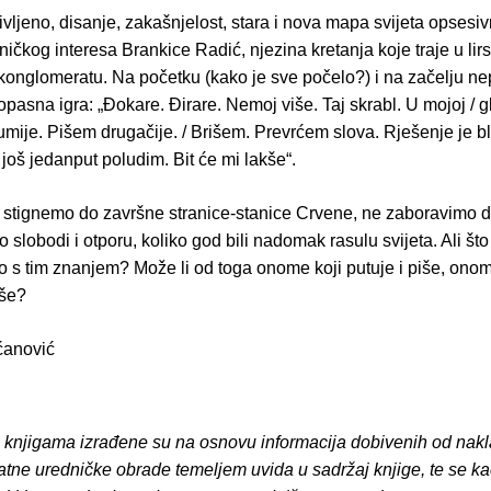
ivljeno, disanje, zakašnjelost, stara i nova mapa svijeta opsesi
ničkog interesa Brankice Radić, njezina kretanja koje traje u lir
konglomeratu. Na početku (kako je sve počelo?) i na začelju n
pasna igra: „Ðokare. Ðirare. Nemoj više. Taj skrabl. U mojoj / g
mije. Pišem drugačije. / Brišem. Prevrćem slova. Rješenje je b
još jedanput poludim. Bit će mi lakše“.
i stignemo do završne stranice-stanice Crvene, ne zaboravimo d
 o slobodi i otporu, koliko god bili nadomak rasulu svijeta. Ali što
 s tim znanjem? Može li od toga onome koji putuje i piše, onome
kše?
ćanović
o knjigama izrađene su na osnovu informacija dobivenih od nakl
atne uredničke obrade temeljem uvida u sadržaj knjige, te se ka