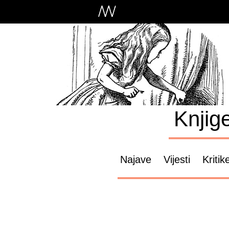
Knjig
Najave
Vijesti
Kritik