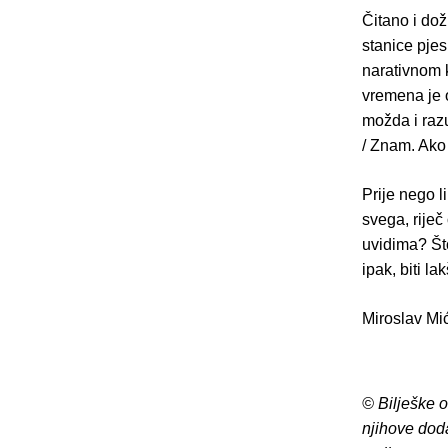
Čitano i dož
stanice pjes
narativnom 
vremena je o
možda i razu
/ Znam. Ako 
Prije nego l
svega, riječ
uvidima? Što
ipak, biti la
Miroslav Mi
© Bilješke 
njihove dod