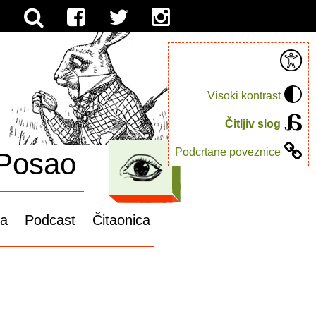
Visoki kontrast
Čitljiv slog
Podcrtane poveznice
Posao
ga
Podcast
Čitaonica