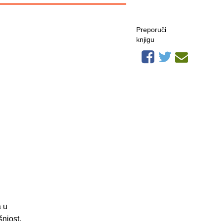
Preporuči
knjigu
a u
šnjost,