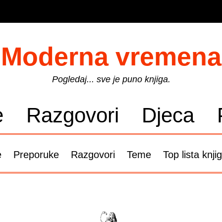
Moderna vremena
Pogledaj... sve je puno knjiga.
e
Razgovori
Djeca
e
Preporuke
Razgovori
Teme
Top lista knji