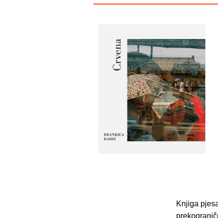
Knjiga pje
prekograničn