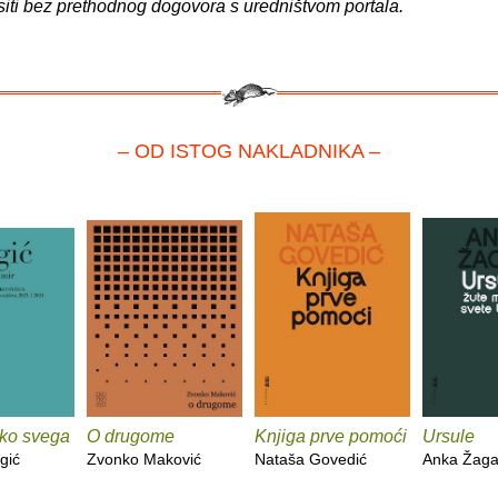
siti bez prethodnog dogovora s uredništvom portala.
– OD ISTOG NAKLADNIKA –
eko svega
O drugome
Knjiga prve pomoći
Ursule
gić
Zvonko Maković
Nataša Govedić
Anka Žaga