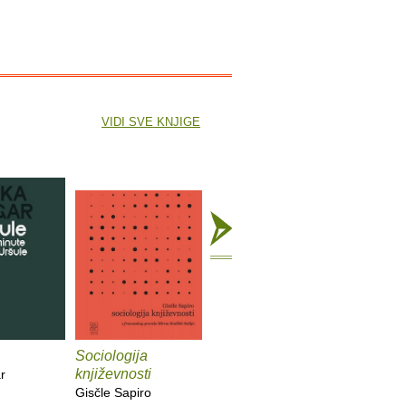
VIDI SVE KNJIGE
Sociologija
Bečki roman
Katastro
književnosti
r
Dragan Velikić
Dragan J
Gisčle Sapiro