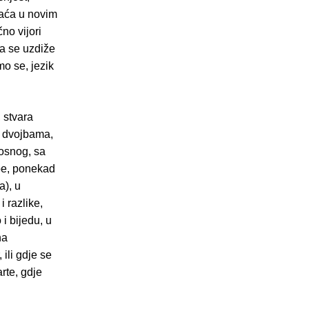
raća u novim
no vijori
a se uzdiže
mo se, jezik
, stvara
m dvojbama,
nosnog, sa
be, ponekad
a), u
i razlike,
 i bijedu, u
na
ili gdje se
rte, gdje