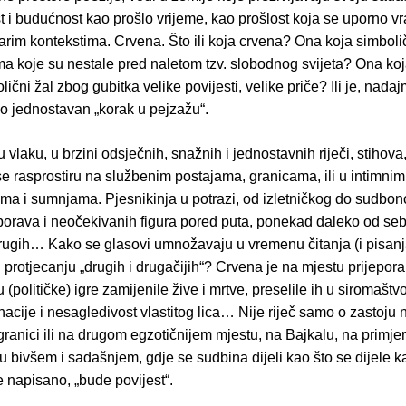
 i budućnost kao prošlo vrijeme, kao prošlost koja se uporno v
tarim kontekstima. Crvena. Što ili koja crvena? Ona koja simbolič
a koje su nestale pred naletom tzv. slobodnog svijeta? Ona koj
ični žal zbog gubitka velike povijesti, velike priče? Ili je, nadaj
o jednostavan „korak u pejzažu“.
u vlaku, u brzini odsječnih, snažnih i jednostavnih riječi, stihova
se rasprostiru na službenim postajama, granicama, ili u intimni
ma i sumnjama. Pjesnikinja u potrazi, od izletničkog do sudbo
orava i neočekivanih figura pored puta, ponekad daleko od se
rugih… Kako se glasovi umnožavaju u vremenu čitanja (i pisanj
protjecanju „drugih i drugačijih“? Crvena je na mjestu prijepora 
 (političke) igre zamijenile žive i mrtve, preselile ih u siromaštvo
nacije i nesagledivost vlastitog lica… Nije riječ samo o zastoju 
ranici ili na drugom egzotičnijem mjestu, na Bajkalu, na primjer, 
u bivšem i sadašnjem, gdje se sudbina dijeli kao što se dijele ka
 napisano, „bude povijest“.