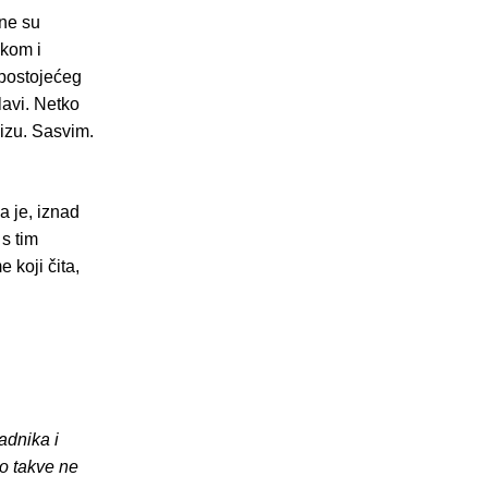
vne su
skom i
epostojećeg
lavi. Netko
lizu. Sasvim.
a je, iznad
 s tim
 koji čita,
adnika i
o takve ne