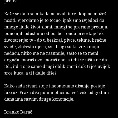
protiv.
Kaže se da ti se nikada ne uvali teret koji ne možeš
nositi. Vjerojatno je to točno, ipak smo svjedoci da
mnoge ljude život slomi, mnogi se prerano predaju,
puno njih odustanu od borbe - onda preostaje tek
životarenje: tv - do u beskraj, pivce, tekme, bračne
svađe, zločesta djeca, svi drugi su krivi za moju
nedaću, nitko me ne razumije, zašto se to meni
događa, moraš ovo, moraš ono, a tebi se ništa ne da
itd., itd. To je samo drugi oblik smrti dok ti još uvijek
srce kuca, a ti i dalje dišeš.
Kako sada stvari stoje i neometano disanje postaje
luksuz. Fraza diši punim plućima već više od godinu
dana ima sasvim druge konotacije.
Branko Barač