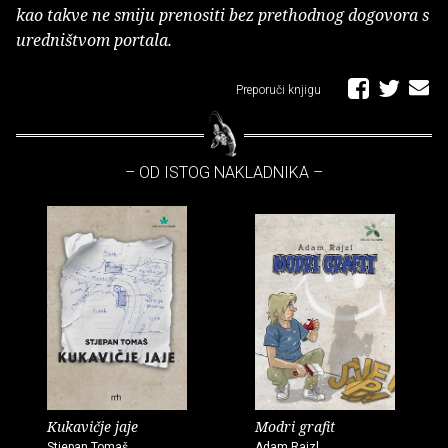
kao takve ne smiju prenositi bez prethodnog dogovora s
uredništvom portala.
Preporuči knjigu
– OD ISTOG NAKLADNIKA –
Kukavičje jaje
Modri grafit
Stjepan Tomaš
Adam Rajzl