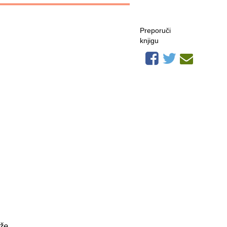
Preporuči
knjigu
že,