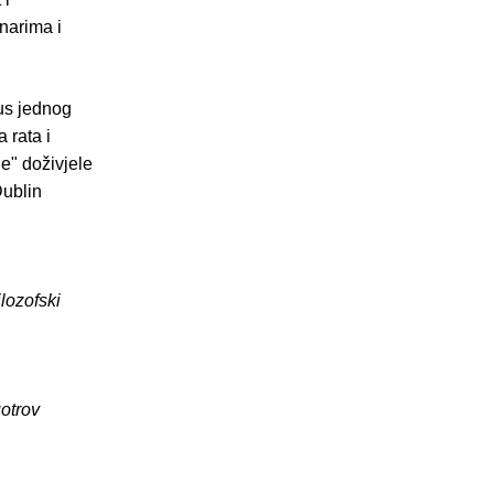
narima i
tus jednog
 rata i
le" doživjele
Dublin
lozofski
uotrov