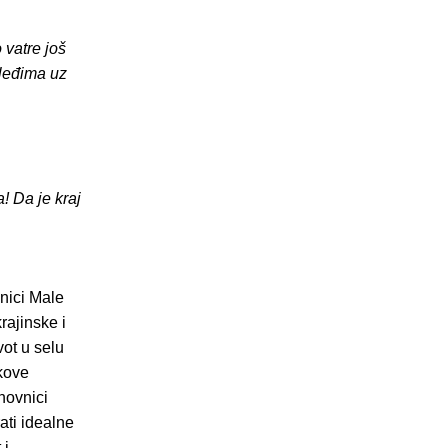
 vatre još
 leđima uz
! Da je kraj
nici Male
ajinske i
vot u selu
ukove
anovnici
ati idealne
 i