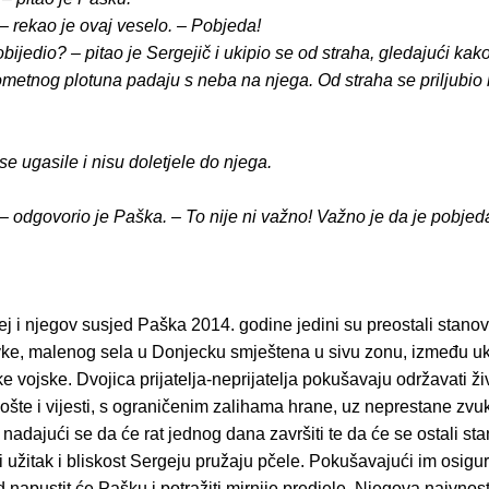
– rekao je ovaj veselo. – Pobjeda!
obijedio? – pitao je Sergejič i ukipio se od straha, gledajući kako
ometnog plotuna padaju s neba na njega. Od straha se priljubio
se ugasile i nisu doletjele do njega.
 odgovorio je Paška. – To nije ni važno! Važno je da je pobjeda
j i njegov susjed Paška 2014. godine jedini su preostali stanov
ke, malenog sela u Donjecku smještena u sivu zonu, između ukr
ke vojske. Dvojica prijatelja-neprijatelja pokušavaju održavati ži
pošte i vijesti, s ograničenim zalihama hrane, uz neprestane zv
 nadajući se da će rat jednog dana završiti te da će se ostali st
ini užitak i bliskost Sergeju pružaju pčele. Pokušavajući im osigur
d napustit će Pašku i potražiti mirnije predjele. Njegova naivnost