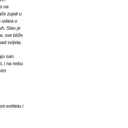
ao na
če zujati u
a udara u
uh. Stao je
e, sve bliže
nad svijeta.
aju san.
i, i na nebu
svim
m entitetu i