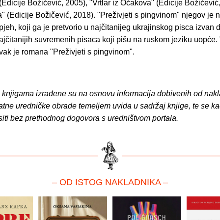
Edicije Božičević, 2005), "Vrtlar iz Očakova" (Edicije Božičević,
 (Edicije Božičević, 2018). "Preživjeti s pingvinom" njegov je n
pjeh, koji ga je pretvorio u najčitanijeg ukrajinskog pisca izvan
ajčitanijih suvremenih pisaca koji pišu na ruskom jeziku uopće.
vak je romana "Preživjeti s pingvinom".
o knjigama izrađene su na osnovu informacija dobivenih od nakl
atne uredničke obrade temeljem uvida u sadržaj knjige, te se ka
siti bez prethodnog dogovora s uredništvom portala.
– OD ISTOG NAKLADNIKA –