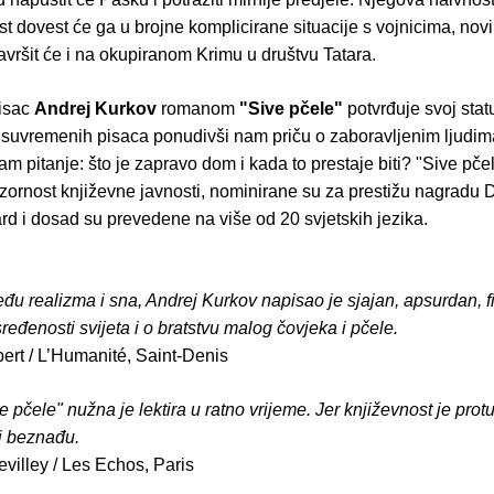
 dovest će ga u brojne komplicirane situacije s vojnicima, novi
završit će i na okupiranom Krimu u društvu Tatara.
pisac
Andrej Kurkov
romanom
"Sive pčele"
potvrđuje svoj sta
 suvremenih pisaca ponudivši nam priču o zaboravljenim ljudima
am pitanje: što je zapravo dom i kada to prestaje biti? "Sive pče
zornost književne javnosti, nominirane su za prestižu nagradu 
rd i dosad su prevedene na više od 20 svjetskih jezika.
u realizma i sna, Andrej Kurkov napisao je sjajan, apsurdan, fi
eđenosti svijeta i o bratstvu malog čovjeka i pčele.
ert / L’Humanité, Saint-Denis
pčele" nužna je lektira u ratno vrijeme. Jer književnost je prot
i beznađu.
villey / Les Echos, Paris