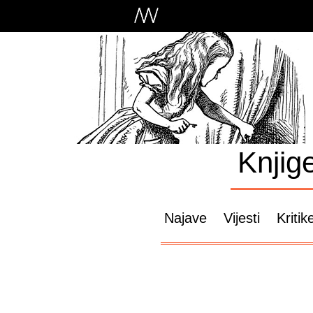
Knjig
Najave
Vijesti
Kritik