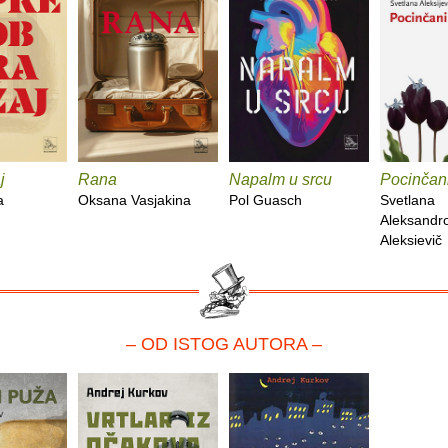
j
Rana
Napalm u srcu
Pocinčan
a
Oksana Vasjakina
Pol Guasch
Svetlana
Aleksandr
Aleksievič
– OD ISTOG AUTORA –