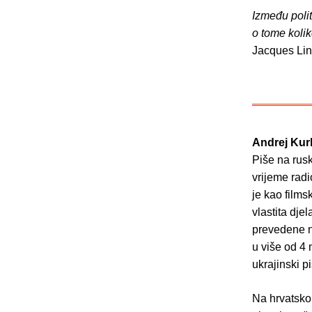
Između polit
o tome kolik
Jacques Lin
Andrej Kur
Piše na rusk
vrijeme radi
je kao films
vlastita dje
prevedene na
u više od 4 
ukrajinski p
Na hrvatskom