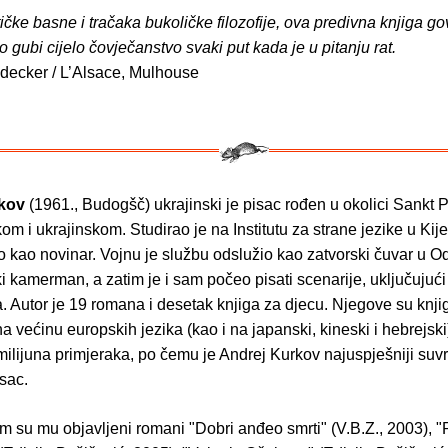
ičke basne i tračaka bukoličke filozofije, ova predivna knjiga go
o gubi cijelo čovječanstvo svaki put kada je u pitanju rat.
decker / L’Alsace, Mulhouse
kov
(1961., Budogšč) ukrajinski je pisac rođen u okolici Sankt 
om i ukrajinskom. Studirao je na Institutu za strane jezike u Kij
o kao novinar. Vojnu je službu odslužio kao zatvorski čuvar u O
ki kamerman, a zatim je i sam počeo pisati scenarije, uključujući
la. Autor je 19 romana i desetak knjiga za djecu. Njegove su knji
 većinu europskih jezika (kao i na japanski, kineski i hebrejski
milijuna primjeraka, po čemu je Andrej Kurkov najuspješniji su
isac.
 su mu objavljeni romani "Dobri anđeo smrti" (V.B.Z., 2003), "P