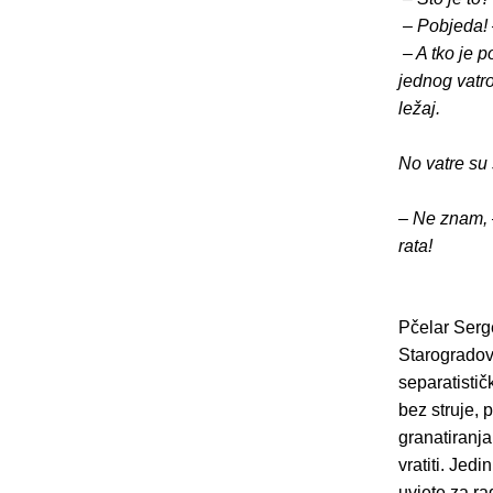
– Pobjeda! 
– A tko je p
jednog vatr
ležaj.
No vatre su 
– Ne znam, –
rata!
Pčelar Serge
Starogradov
separatistič
bez struje, 
granatiranja
vratiti. Jed
uvjete za ra