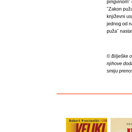
pingvinom" (
"Zakon puža"
književni us
jednog od n
puža" nasta
© Bilješke 
njihove dod
smiju preno