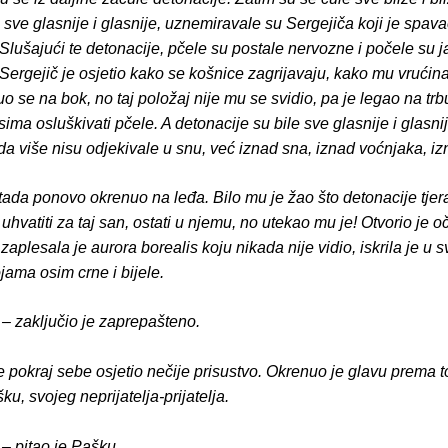
 sve glasnije i glasnije, uznemiravale su Sergejiča koji je spav
lušajući te detonacije, pčele su postale nervozne i počele su ja
ergejič je osjetio kako se košnice zagrijavaju, kako mu vrućin
o se na bok, no taj položaj nije mu se svidio, pa je legao na trb
sima osluškivati pčele. A detonacije su bile sve glasnije i glasnij
 da više nisu odjekivale u snu, već iznad sna, iznad voćnjaka, iz
tada ponovo okrenuo na leđa. Bilo mu je žao što detonacije tjer
hvatiti za taj san, ostati u njemu, no utekao mu je! Otvorio je oč
zaplesala je aurora borealis koju nikada nije vidio, iskrila je u 
ama osim crne i bijele.
 – zaključio je zaprepašteno.
pokraj sebe osjetio nečije prisustvo. Okrenuo je glavu prema to
u, svojeg neprijatelja-prijatelja.
 – pitao je Pašku.