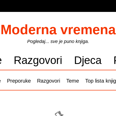
Moderna vremena
Pogledaj... sve je puno knjiga.
e
Razgovori
Djeca
e
Preporuke
Razgovori
Teme
Top lista knji