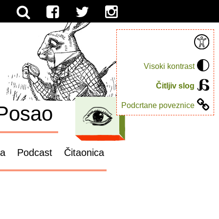
Visoki kontrast
Čitljiv slog
Podcrtane poveznice
Posao
ga
Podcast
Čitaonica