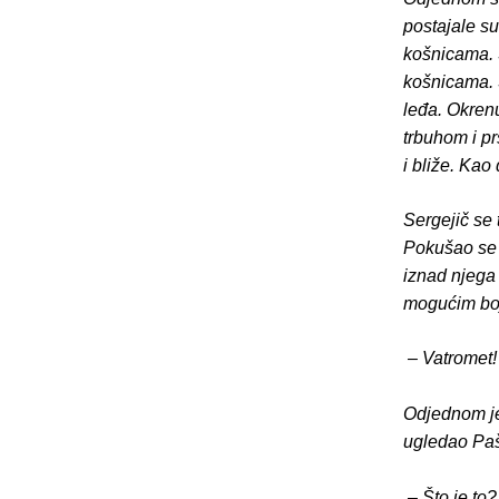
postajale su
košnicama. S
košnicama. S
leđa. Okrenu
trbuhom i pr
i bliže. Kao
Sergejič se 
Pokušao se u
iznad njega 
mogućim boj
– Vatromet!
Odjednom je 
ugledao Pašk
– Što je to?