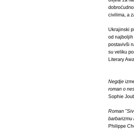
dobroćudnost
civilima, a 
Ukrajinski 
od najboljih
postavivši n
su veliku po
Literary Awa
Negdje izmeđ
roman o nesr
Sophie Joub
Roman "Sive 
barbarizmu 
Philippe Che