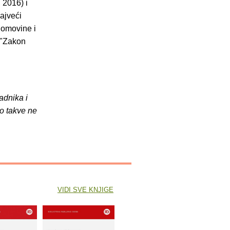
 2016) i
ajveći
 domovine i
 "Zakon
adnika i
o takve ne
VIDI SVE KNJIGE