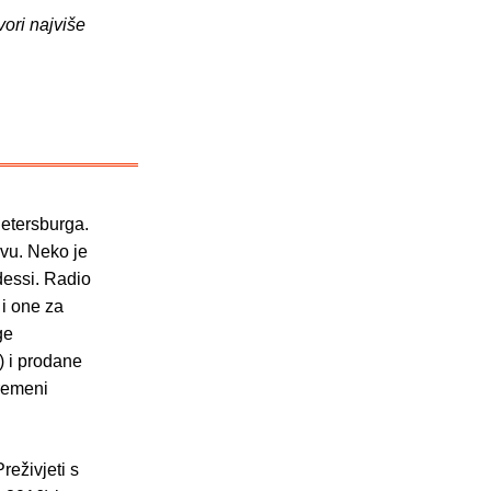
vori najviše
Petersburga.
evu. Neko je
dessi. Radio
 i one za
ge
) i prodane
vremeni
reživjeti s