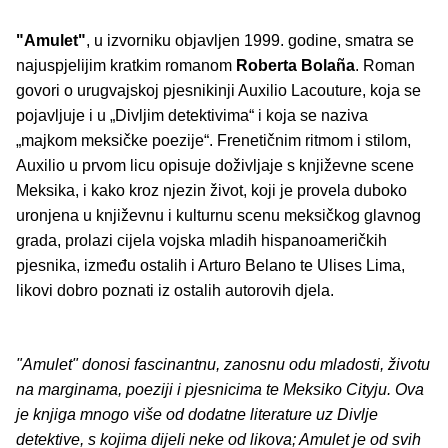
"Amulet"
, u izvorniku objavljen 1999. godine, smatra se
najuspjelijim kratkim romanom
Roberta Bolaña
. Roman
govori o urugvajskoj pjesnikinji Auxilio Lacouture, koja se
pojavljuje i u „Divljim detektivima“ i koja se naziva
„majkom meksičke poezije“. Frenetičnim ritmom i stilom,
Auxilio u prvom licu opisuje doživljaje s književne scene
Meksika, i kako kroz njezin život, koji je provela duboko
uronjena u književnu i kulturnu scenu meksičkog glavnog
grada, prolazi cijela vojska mladih hispanoameričkih
pjesnika, između ostalih i Arturo Belano te Ulises Lima,
likovi dobro poznati iz ostalih autorovih djela.
"Amulet" donosi fascinantnu, zanosnu odu mladosti, životu
na marginama, poeziji i pjesnicima te Meksiko Cityju. Ova
je knjiga mnogo više od dodatne literature uz Divlje
detektive, s kojima dijeli neke od likova; Amulet je od svih