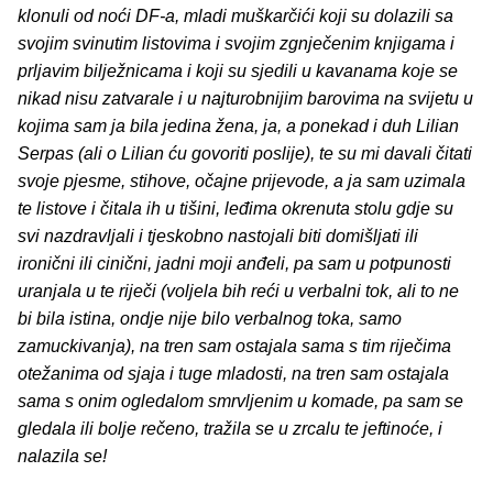
klonuli od noći DF-a, mladi muškarčići koji su dolazili sa
svojim svinutim listovima i svojim zgnječenim knjigama i
prljavim bilježnicama i koji su sjedili u kavanama koje se
nikad nisu zatvarale i u najturobnijim barovima na svijetu u
kojima sam ja bila jedina žena, ja, a ponekad i duh Lilian
Serpas (ali o Lilian ću govoriti poslije), te su mi davali čitati
svoje pjesme, stihove, očajne prijevode, a ja sam uzimala
te listove i čitala ih u tišini, leđima okrenuta stolu gdje su
svi nazdravljali i tjeskobno nastojali biti domišljati ili
ironični ili cinični, jadni moji anđeli, pa sam u potpunosti
uranjala u te riječi (voljela bih reći u verbalni tok, ali to ne
bi bila istina, ondje nije bilo verbalnog toka, samo
zamuckivanja), na tren sam ostajala sama s tim riječima
otežanima od sjaja i tuge mladosti, na tren sam ostajala
sama s onim ogledalom smrvljenim u komade, pa sam se
gledala ili bolje rečeno, tražila se u zrcalu te jeftinoće, i
nalazila se!