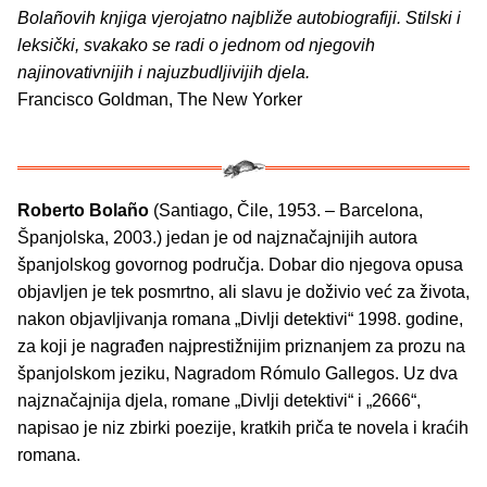
Bolañovih knjiga vjerojatno najbliže autobiografiji. Stilski i
leksički, svakako se radi o jednom od njegovih
najinovativnijih i najuzbudljivijih djela.
Francisco Goldman, The New Yorker
Roberto Bolaño
(Santiago, Čile, 1953. – Barcelona,
Španjolska, 2003.) jedan je od najznačajnijih autora
španjolskog govornog područja. Dobar dio njegova opusa
objavljen je tek posmrtno, ali slavu je doživio već za života,
nakon objavljivanja romana „Divlji detektivi“ 1998. godine,
za koji je nagrađen najprestižnijim priznanjem za prozu na
španjolskom jeziku, Nagradom Rómulo Gallegos. Uz dva
najznačajnija djela, romane „Divlji detektivi“ i „2666“,
napisao je niz zbirki poezije, kratkih priča te novela i kraćih
romana.