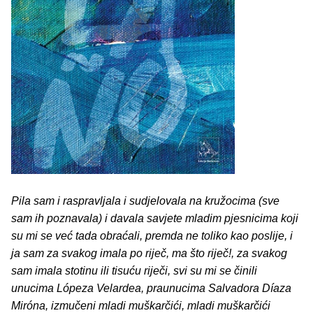
Pila sam i raspravljala i sudjelovala na kružocima (sve
sam ih poznavala) i davala savjete mladim pjesnicima koji
su mi se već tada obraćali, premda ne toliko kao poslije, i
ja sam za svakog imala po riječ, ma što riječ!, za svakog
sam imala stotinu ili tisuću riječi, svi su mi se činili
unucima Lópeza Velardea, praunucima Salvadora Díaza
Miróna, izmučeni mladi muškarčići, mladi muškarčići