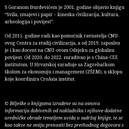
S Goranom Đurđevićem je 2001. godine objavio knjigu
“Svila, zmajevi i papir – kineska civilizacija, kultura,
arheologija i povijest”.
Od 2015. godine radi kao pomoćnik ravnatelja CNU-
ovog Centra za studij civilizacija, a od 2019. zaposlen
je i kao docent na CNU-ovom Odsjeku za globalnu
povijest. Od 2020. do 2022. surađivao je s China-CEE
institutom. U Hrvatskoj surađuje sa Zagrebačkom
školom za ekonomiju i management (ZŠEM), u sklopu
koje koordinira CroAsia institut.
© Bilješke o knjigama izrađene su na osnovu
informacija dobivenih od nakladnika i njihove dodatne
uredničke obrade temeljem uvida u sadržaj knjige, te se
kao takve ne smiju prenositi bez prethodnog dogovora s