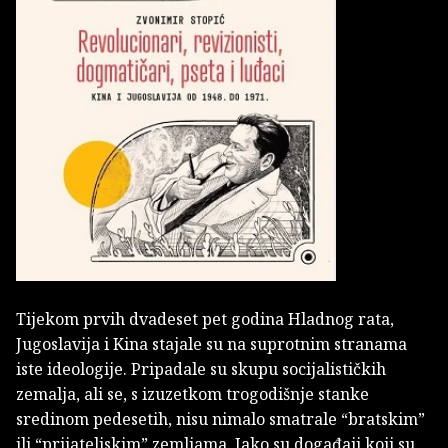
Tijekom prvih dvadeset pet godina Hladnog rata,
Jugoslavija i Kina stajale su na suprotnim stranama
iste ideologije. Pripadale su skupu socijalističkih
zemalja, ali se, s izuzetkom trogodišnje stanke
sredinom pedesetih, nisu nimalo smatrale “bratskim”
ili “prijateljskim” zemljama. Iako su događaji koji su