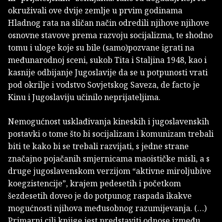
okruživali ove dvije zemlje u prvim godinama
Hladnog rata na sličan način odredili njihove njihove
osnovne stavove prema razvoju socijalizma, te shodno
tomu i uloge koje su bile (samo)pozvane igrati na
međunarodnoj sceni, sukob Tita i Staljina 1948, kao i
kasnije odbijanje Jugoslavije da se u potpunosti vrati
pod okrilje i vodstvo Sovjetskog Saveza, de facto je
Kinu i Jugoslaviju učinilo neprijateljima.
Nemogućnost usklađivanja kineskih i jugoslavenskih
postavki o tome što bi socijalizam i komunizam trebali
biti te kako bi se trebali razvijati, s jedne strane
značajno pojačanih smjernicama maoističke misli, a s
druge jugoslavenskom verzijom “aktivne miroljubive
koegzistencije”, krajem pedesetih i početkom
šezdesetih doveo je do potpunog raspada ikakve
mogućnosti njihova međusobnog razumijevanja. (…)
Primarni cilj knjige jest predstaviti odnose između