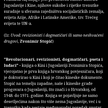
Jugoslavije i Kine, njihove sukobe i rijetke trenutke
suradnje u sferama zajedništva socijalističkih zemalja,
svijeta Azije, Afrike i Latinske Amerike, tzv. Trećeg
svijeta te UN-a.
(Iz:
Uvod: revizionisti i dogmatičari ili samo neshvaćeni
drugovi
,
Zvonimir Stopić
)
"Revolucionari, revizionisti, dogmatičari, pseta i
luđaci" -
knjiga o Kini i Jugoslaviji Zvonimira Stopića,
vjerojatno je prva knjiga hrvatskog povjesničara, koji
je doktorirao u Kini i koji je čitao kineske dokumente.
Stopić na temelju zapadne, naše i kineske građe
progovara o Jugoslaviji, što znači i o Hrvatskoj, od
1948. do 1971. godine. Knjiga se pojavljuje ne samo
desetljećima nakon što više nema Jugoslavije, već i u
trenutku kada nestaje međunarodni poredak unutar