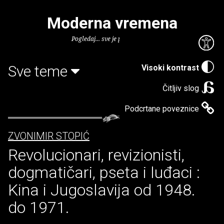
Moderna vremena
Pogledaj... sve je puno knjiga.
Sve teme
Visoki kontrast
Čitljiv slog
Podcrtane poveznice
ZVONIMIR STOPIĆ
Revolucionari, revizionisti,
dogmatičari, pseta i luđaci :
Kina i Jugoslavija od 1948.
do 1971.