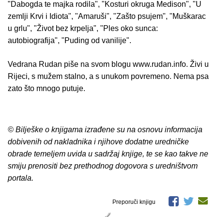
"Dabogda te majka rodila", "Kosturi okruga Medison", "U
zemlji Krvi i Idiota", "Amaruši", "Zašto psujem", "Muškarac
u grlu", "Život bez krpelja", "Ples oko sunca:
autobiografija", "Puding od vanilije".
Vedrana Rudan piše na svom blogu www.rudan.info. Živi u
Rijeci, s mužem stalno, a s unukom povremeno. Nema psa
zato što mnogo putuje.
© Bilješke o knjigama izrađene su na osnovu informacija
dobivenih od nakladnika i njihove dodatne uredničke
obrade temeljem uvida u sadržaj knjige, te se kao takve ne
smiju prenositi bez prethodnog dogovora s uredništvom
portala.
Preporuči knjigu