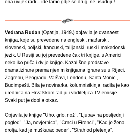
ona uvijek radi – ide tamo gdje se drugi ne usuđuju!
Vedrana Rudan
(Opatija, 1949.) objavila je dvanaest
knjiga, koje su prevedene na engleski, mađarski,
slovenski, poljski, francuski, talijanski, ruski i makedonski
jezik. U Rusiji su joj prevedene čak tri knjige, u Americi
nekoliko priča i dvije knjige. Kazališne predstave
dramatizirane prema njenim knjigama igrane su u Rijeci,
Zagrebu, Beogradu, Varšavi, Londonu, Santa Monici,
Budimpešti. Bila je novinarka, kolumnistkinja, radila je kao
urednica na Hrvatskom radiju i voditeljica TV emisije.
Svaki put je dobila otkaz.
Objavila je knjige "Uho, grlo, nož", "Ljubav na posljednji
pogled", "Ja, nevjernica", "Crnci u Firenci", "Kad je žena
drolja, kad je muškarac peder", "Strah od pletenja",