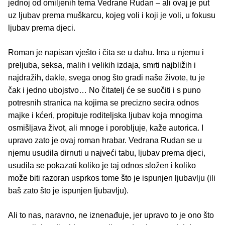
jednoj od omiljenih tema Vedrane Rudan – ali ovaj je put
uz ljubav prema muškarcu, kojeg voli i koji je voli, u fokusu
ljubav prema djeci.
Roman je napisan vješto i čita se u dahu. Ima u njemu i
preljuba, seksa, malih i velikih izdaja, smrti najbližih i
najdražih, dakle, svega onog što gradi naše živote, tu je
čak i jedno ubojstvo… No čitatelj će se suočiti i s puno
potresnih stranica na kojima se precizno secira odnos
majke i kćeri, propituje roditeljska ljubav koja mnogima
osmišljava život, ali mnoge i porobljuje, kaže autorica. I
upravo zato je ovaj roman hrabar. Vedrana Rudan se u
njemu usudila dirnuti u najveći tabu, ljubav prema djeci,
usudila se pokazati koliko je taj odnos složen i koliko
može biti razoran usprkos tome što je ispunjen ljubavlju (ili
baš zato što je ispunjen ljubavlju).
Ali to nas, naravno, ne iznenađuje, jer upravo to je ono što