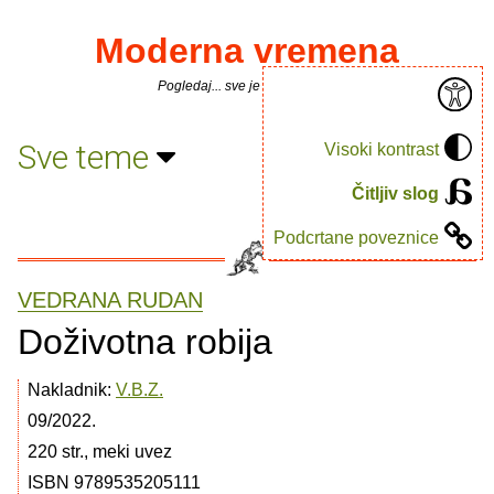
Moderna vremena
Pogledaj... sve je puno knjiga.
Sve teme
Visoki kontrast
Čitljiv slog
Podcrtane poveznice
VEDRANA RUDAN
Doživotna robija
Nakladnik:
V.B.Z.
09/2022.
220 str., meki uvez
ISBN 9789535205111