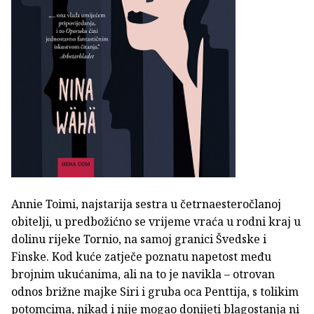
Annie Toimi, najstarija sestra u četrnaesteročlanoj
obitelji, u predbožićno se vrijeme vraća u rodni kraj u
dolinu rijeke Tornio, na samoj granici Švedske i
Finske. Kod kuće zatječe poznatu napetost među
brojnim ukućanima, ali na to je navikla – otrovan
odnos brižne majke Siri i gruba oca Penttija, s tolikim
potomcima, nikad i nije mogao donijeti blagostanja ni