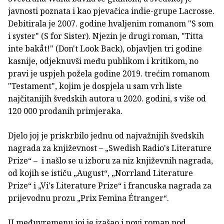
javnosti poznata i kao pjevačica indie-grupe Lacrosse.
Debitirala je 2007. godine hvaljenim romanom "S som
i syster" (S for Sister). Njezin je drugi roman, "Titta
inte bakåt!" (Don't Look Back), objavljen tri godine
kasnije, odjeknuvši među publikom i kritikom, no
pravi je uspjeh požela godine 2019. trećim romanom
"Testament", kojim je dospjela u sam vrh liste
najčitanijih švedskih autora u 2020. godini, s više od
120 000 prodanih primjeraka.
Djelo joj je priskrbilo jednu od najvažnijih švedskih
nagrada za književnost – „Swedish Radio's Literature
Prize“ – i našlo se u izboru za niz književnih nagrada,
od kojih se ističu „August“, „Norrland Literature
Prize“ i „Vi's Literature Prize“ i francuska nagrada za
prijevodnu prozu „Prix Femina Étranger“.
U međuvremenu joj je izašao i novi roman pod