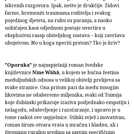
iskrenih razgovora. Ipak, nešto je drukčije. Zidovi
farme, bremeniti traumama roditelja i svakog
pojedinog djeteta, na rubu su pucanja, a naoko
uobičajen kaos odjednom postaje uvertira u
eksplozivni rasap obiteljskog sustava – koji završava
ubojstvom. No u koga uperiti prstom? Tko je kriv?
"Oporuka"
je najuspješniji roman švedske
književnice
Nine Wähä
, u kojem se bučna žestina
međuljudskih odnosa u velikoj obitelji prelijeva sa
svake stranice. Ona pritom pazi da među mnogim
likovima ne odaberemo miljenika, svaki od Toimija
koje dubinski prikazuje izaziva podjednako empatiju i
nelagodu, oduševljenje i razočaranje, i upravo je u
tome raskoš ove uspješnice. Stilski svjež i inovativan,
roman širom otvara vrata u mračnu i hladnu, ali i
živopisnu ruralnu sredinu sa sasvim specifičnim