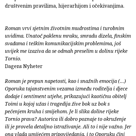
društvenim pravilima, hijerarhijom i očekivanjima.
Roman vrvi sjetnim životnim mudrostima i turobnim
uvidima. Unatoč paklenu mraku, smradu dizela, finskim
svađama i teškim komunikacijskim problemima, još
uvijek me izaziva da se odmah preselim u dolinu rijeke
Tornio.
Dagens Nyheter
Roman je prepun napetosti, kao i snažnih emocija (…)
Oporuka tajanstvenim vezama između roditelja i djece
dodaje i sentiment utjehe, prikazujući kaotičnu obitelj
Toimi u kojoj užas i tragedija žive bok uz bok s
pečenjem kruha i smijehom. Je li slika doline rijeke
Tornio prava? Autorica ili dobro poznaje to okruženje
ili je provela detaljno istraživanje. Ali to i nije važno. Jer
ona vlada umijećem pripovijedanja, i to Oporuku čini