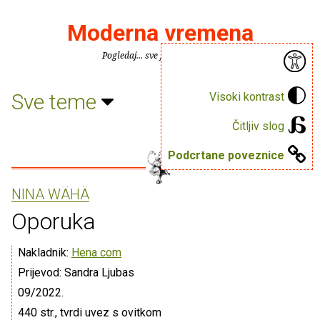
Moderna vremena
Pogledaj... sve je puno knjiga.
Sve teme
Visoki kontrast
Čitljiv slog
Podcrtane poveznice
NINA WÄHÄ
Oporuka
Nakladnik:
Hena com
Prijevod: Sandra Ljubas
09/2022.
440 str., tvrdi uvez s ovitkom