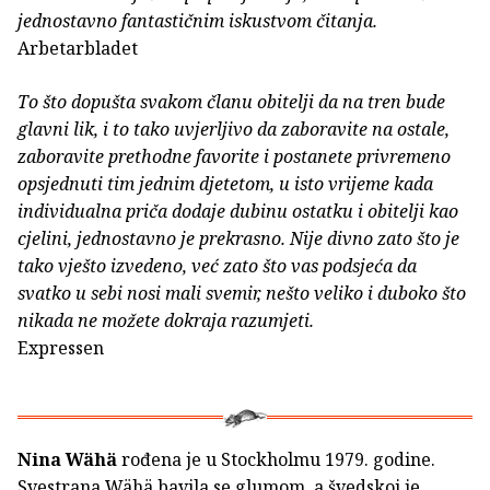
jednostavno fantastičnim iskustvom čitanja.
Arbetarbladet
To što dopušta svakom članu obitelji da na tren bude
glavni lik, i to tako uvjerljivo da zaboravite na ostale,
zaboravite prethodne favorite i postanete privremeno
opsjednuti tim jednim djetetom, u isto vrijeme kada
individualna priča dodaje dubinu ostatku i obitelji kao
cjelini, jednostavno je prekrasno. Nije divno zato što je
tako vješto izvedeno, već zato što vas podsjeća da
svatko u sebi nosi mali svemir, nešto veliko i duboko što
nikada ne možete dokraja razumjeti.
Expressen
Nina Wähä
rođena je u Stockholmu 1979. godine.
Svestrana Wähä bavila se glumom, a švedskoj je