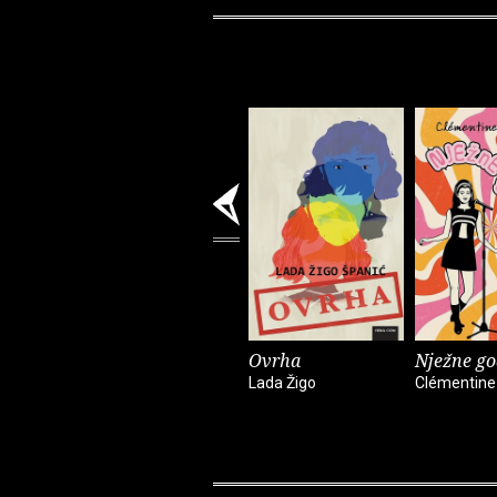
Ovrha
Nježne go
Lada Žigo
Clémentine