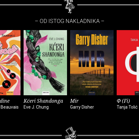
– OD ISTOG NAKLADNIKA –
dine
Kćeri Shandonga
Mir
Φ (Fi)
 Beauvais
Eve J. Chung
Garry Disher
Tanja Tolić