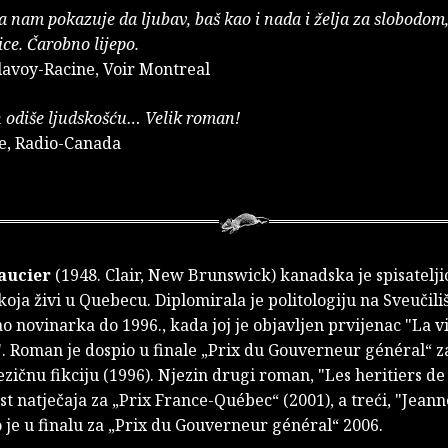
a nam pokazuje da ljubav, baš kao i nada i želja za slobodom
ce. Čarobno lijepo.
lavoy-Racine, Voir Montreal
 odiše ljudskošću… Velik roman!
e, Radio-Canada
aucier
(1948. Clair, New Brunswick) kanadska je spisateljic
oja živi u Quebecu. Diplomirala je politologiju na Sveučili
ao novinarka do 1996., kada joj je objavljen prvijenac "La
. Roman je dospio u finale „Prix du Gouverneur général“ z
zičnu fikciju (1996). Njezin drugi roman, "Les heritiers de
list natječaja za „Prix France-Québec“ (2001), a treći, "Jeann
o je u finalu za „Prix du Gouverneur général“ 2006.