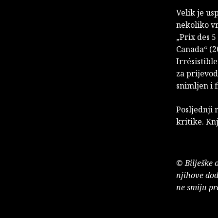
Velik je us
nekoliko vr
„Prix des 5
Canada“ (20
Irrésistibl
za prijevod
snimljen i f
Posljednji 
kritike. Kn
© Bilješke 
njihove dod
ne smiju pr