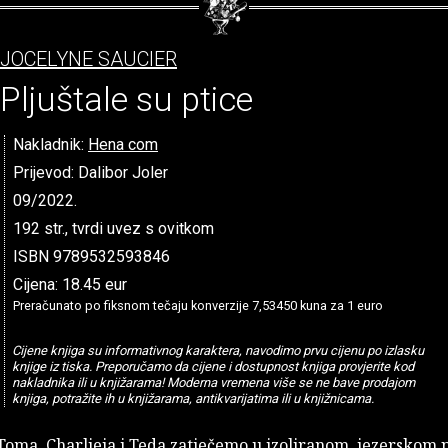
JOCELYNE SAUCIER
Pljuštale su ptice
Nakladnik:
Hena com
Prijevod: Dalibor Joler
09/2022.
192 str., tvrdi uvez s ovitkom
ISBN 9789532593846
Cijena: 18.45 eur
Preračunato po fiksnom tečaju konverzije 7,53450 kuna za 1 euro
Cijene knjiga su informativnog karaktera, navodimo prvu cijenu po izlasku
knjige iz tiska. Preporučamo da cijene i dostupnost knjiga provjerite kod
nakladnika ili u knjižarama! Moderna vremena više se ne bave prodajom
knjiga, potražite ih u knjižarama, antikvarijatima ili u knjižnicama.
oma, Charlieja i Teda zatječemo u izoliranom, jezerskom 