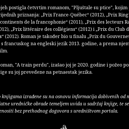
pjeh postigla četvrtim romanom, "Pljuštale su ptice", kojim 
ijednih priznanja: „Prix France-Québec“ (2012), „Prix Ring
 continents de la francophonie“ (2011), „Prix des lecteurs R
12), „Prix littéraire des collégiens“ (2012) i „Prix du Club 
es“ (2012). Roman je također bio u finalu „Prix du Gouvern
 s francuskog na engleski jezik 2013. godine, a prema nje
ilm.
roman, "A train perdu", izašao joj je 2020. godine i požeo p
jige su joj prevedene na petnaestak jezika.
o knjigama izrađene su na osnovu informacija dobivenih od 
atne uredničke obrade temeljem uvida u sadržaj knjige, te s
enositi bez prethodnog dogovora s uredništvom portala.