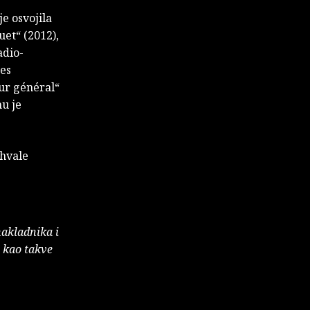
je osvojila
uet“ (2012),
adio-
des
eur général“
mu je
ohvale
nakladnika i
e kao takve