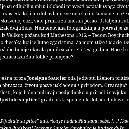
dje su odlučili u miru i slobodi provesti ostatak svoga života
ca susjeda koji im dobavljaju sve ono što im šuma ne može d
j skrivenoj oazi, vide priliku za unosan posao. Ustaljenu ru
azak dviju žena. Neimenovana fotografkinja u potrazi je za
m iz Velikog požara kod Mathesona 1916. – Tedom Boychuc
o dječaka koji je lutao zgarištima. Za njom stiže i Marie-D
a slobodu nije okusila punih šezdeset i šest godina. Hoće li
jednica izdržati tolike promjene?
 nježna proza
Jocelyne Saucier
oda je životu lišenom pritis
h obrazaca, životu posve usklađenu s prirodom. Otvarajuć
šlosti, koje bolno pulsiraju podjednako u prirodi i čovjeku,
ljuštale su ptice"
gradi lirski spomenik slobodi, ljubavi i 
juštale su ptice" autorica je nadmašila samu sebe. […] Ka
 kakva ljudskost! Jocelyne Saucier čarobnica je ljudske duše.