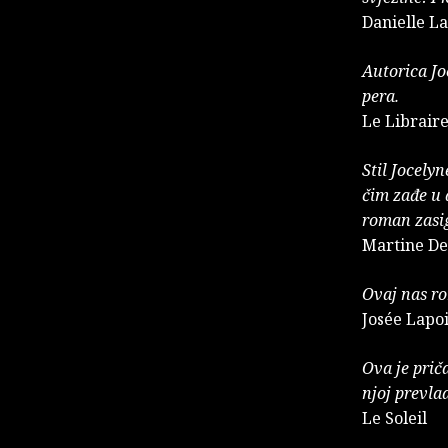
Danielle La
Autorica Jo
pera.
Le Librair
Stil Jocely
čim zađe u 
roman zasig
Martine Des
Ovaj nas ro
Josée Lapoi
Ova je prič
njoj prevlad
Le Soleil