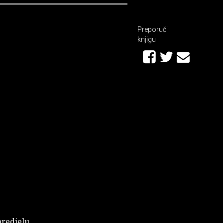
Preporuči
knjigu
predjelu