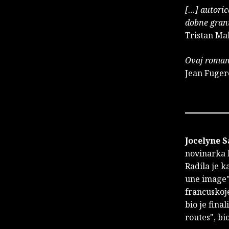
[…] autoric
dobne grani
Tristan Ma
Ovaj roman
Jean Fuger
Jocelyne S
novinarka k
Radila je k
une image"
francuskoje
bio je fina
routes", bi