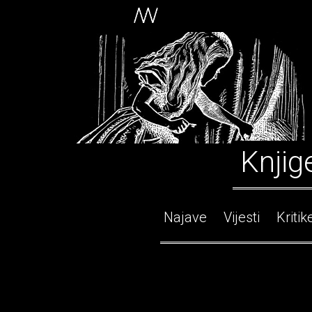
Knjig
Najave
Vijesti
Kritik