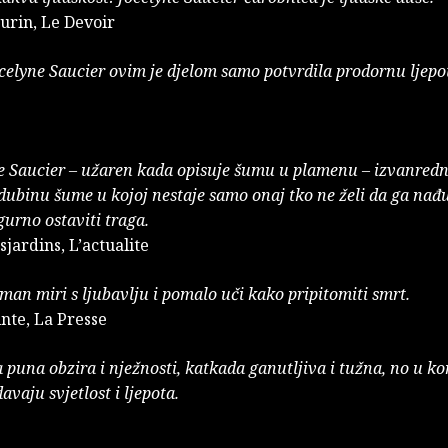
urin, Le Devoir
celyne Saucier ovim je djelom samo potvrdila prodornu ljepo
e
ne Saucier – užaren kada opisuje šumu u plamenu – izvanredn
dubinu šume u kojoj nestaje samo onaj tko ne želi da ga nađu
urno ostaviti traga.
jardins, L’actualite
man miri s ljubavlju i pomalo uči kako pripitomiti smrt.
nte, La Presse
a puna obzira i nježnosti, katkada ganutljiva i tužna, no u k
avaju svjetlost i ljepota.