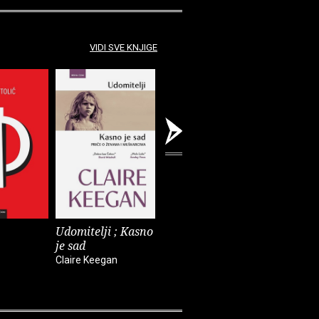
VIDI SVE KNJIGE
Udomitelji ; Kasno
Čast
Teška vo
je sad
Elif Shafak
Pia Prezelj
Claire Keegan