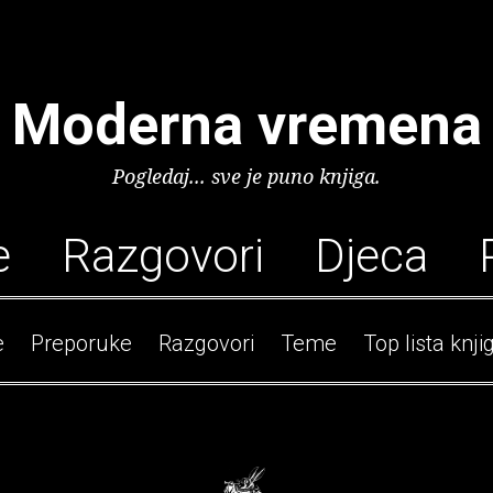
Moderna vremena
Pogledaj... sve je puno knjiga.
e
Razgovori
Djeca
e
Preporuke
Razgovori
Teme
Top lista knji