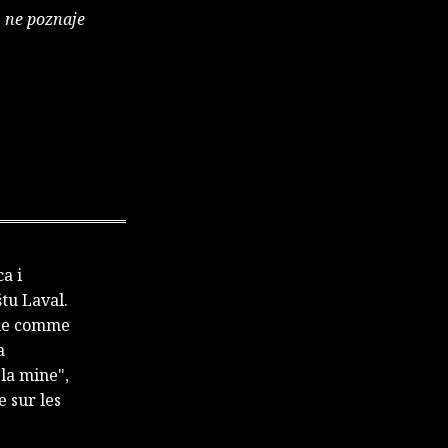
, ne poznaje
a i
štu Laval.
 vie comme
a
 la mine",
e sur les