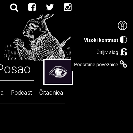
Visoki kontrast
Čitljiv slog
Posao
Podcrtane poveznice
ga
Podcast
Čitaonica