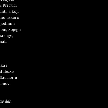
. Pri ruci
ati, a koji
tinu uskoro
 jedinim
kom, kojega
esneige,
 mala
aka i
i duboke
 Saucier u
obnovi.
kav dah