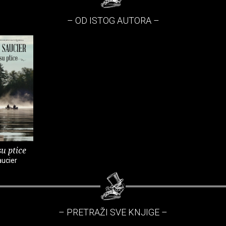
– OD ISTOG AUTORA –
su ptice
aucier
– PRETRAŽI SVE KNJIGE –