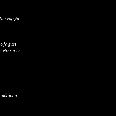
tu svojega
o je gust
. Njezin će
onačnici u