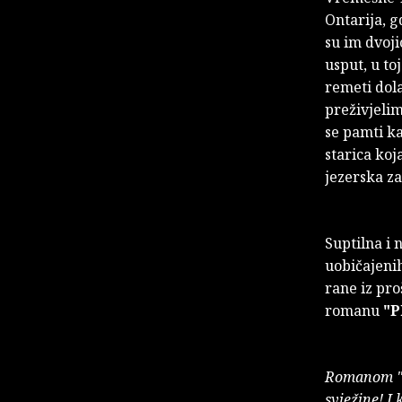
Ontarija, g
su im dvoji
usput, u to
remeti dol
preživjeli
se pamti ka
starica koj
jezerska za
Suptilna i
uobičajeni
rane iz pro
romanu
"P
Romanom "Pl
svježine! I