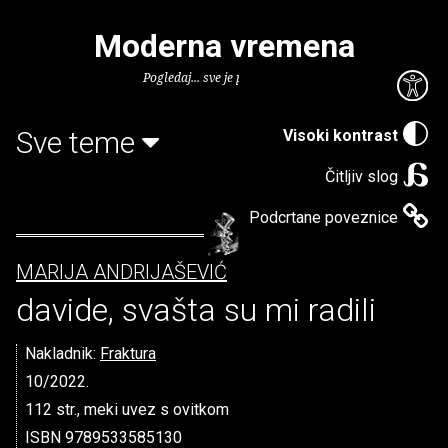
Moderna vremena
Pogledaj... sve je puno knjiga.
Sve teme
Visoki kontrast
Čitljiv slog
Podcrtane poveznice
MARIJA ANDRIJAŠEVIĆ
davide, svašta su mi radili
Nakladnik:
Fraktura
10/2022.
112 str., meki uvez s ovitkom
ISBN 9789533585130