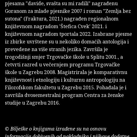
pjesama "davide, svašta su mi radili" nagrađenu
Goranom za mlade pjesnike 2007 i roman "Zemlja bez
sutona" (Fraktura, 2021.) nagrađen regionalnom
književnom nagradom 'Štefica Cvek' 2021. i
književnom nagradom tportala 2022. Izabrane pjesme
iz zbirke uvrštene su u nekoliko domaćih antologija i
prevedene na više stranih jezika. Završila je
trogodišnji smjer Trgovačke škole u Splitu 2001., a
četvrti razred u večernjem programu Trgovačke
škole u Zagrebu 2008. Magistrirala je komparativnu
književnost i etnologiju i kulturnu antropologiju na
Filozofskom fakultetu u Zagrebu 2015. Pohađala je i
završila dvosemestralni program Centra za ženske
studije u Zagrebu 2016.
© Bilješke o knjigama izrađene su na osnovu
informacija dobivenih od nakladnika i njihove dodatne