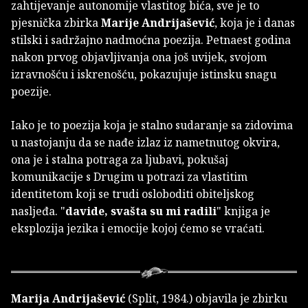
zahtijevanje autonomije vlastitog bića, sve je to
pjesnička zbirka
Marije Andrijašević
, koja je i danas
stilski i sadržajno nadmoćna poezija. Petnaest godina
nakon prvog objavljivanja ona još uvijek, svojom
izravnošću i iskrenošću, pokazujuje istinsku snagu
poezije.
Iako je to poezija koja je stalno sudaranje sa zidovima
u nastojanju da se nađe izlaz iz nametnutog okvira,
ona je i stalna potraga za ljubavi, pokušaj
komunikacije s Drugim u potrazi za vlastitim
identitetom koji se trudi osloboditi obiteljskog
nasljeđa. "
davide, svašta su mi radili
" knjiga je
eksplozija jezika i emocije kojoj ćemo se vraćati.
Marija Andrijašević
(Split, 1984.) objavila je zbirku