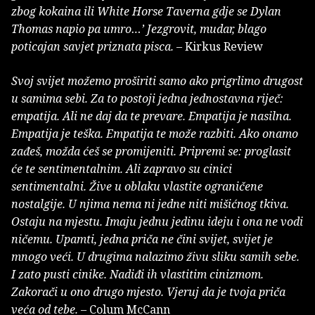
zbog kokaina ili White Horse Taverna gdje se Dylan
Thomas napio pa umro…’ Jezgrovit, mudar, blago
poticajan savjet priznata pisca.
– Kirkus Review
Svoj svijet možemo proširiti samo ako prigrlimo drugost
u samima sebi. Za to postoji jedna jednostavna riječ:
empatija. Ali ne daj da te prevare. Empatija je nasilna.
Empatija je teška. Empatija te može razbiti. Ako onamo
zađeš, možda ćeš se promijeniti. Pripremi se: proglasit
će te sentimentalnim. Ali zapravo su cinici
sentimentalni. Žive u oblaku vlastite ograničene
nostalgije. U njima nema ni jedne niti mišićnog tkiva.
Ostaju na mjestu. Imaju jednu jedinu ideju i ona ne vodi
ničemu. Upamti, jedna priča ne čini svijet, svijet je
mnogo veći. U drugima nalazimo živu sliku samih sebe.
I zato pusti cinike. Nadiđi ih vlastitim cinizmom.
Zakorači u ono drugo mjesto. Vjeruj da je tvoja priča
veća od tebe.
– Colum McCann