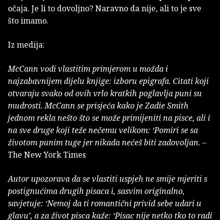
očaja. Je li to dovoljno? Naravno da nije, ali to je sve
što imamo.
Iz medija:
McCann vodi vlastitim primjerom u možda i
najzabavnijem dijelu knjige: izboru epigrafa. Citati koji
otvaraju svako od ovih vrlo kratkih poglavlja puni su
mudrosti. McCann se prisjeća kako je Zadie Smith
jednom rekla nešto što se može primijeniti na pisce, ali i
na sve druge koji teže nečemu velikom: ‘Pomiri se sa
životom punim tuge jer nikada nećeš biti zadovoljan.
–
The New York Times
Autor upozorava da se vlastiti uspjeh ne smije mjeriti s
postignućima drugih pisaca i, sasvim originalno,
savjetuje: ‘Nemoj da ti romantični privid sebe udari u
glavu’, a za život pisca kaže: ‘Pisac nije netko tko to radi