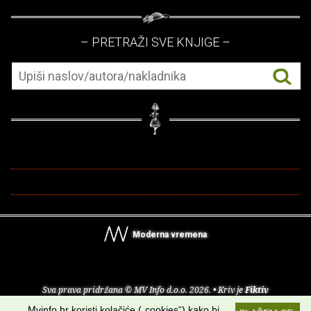
– PRETRAŽI SVE KNJIGE –
Moderna vremena
Sva prava pridržana © MV Info d.o.o. 2026. • Kriv je
Fiktiv
Mvinfo.hr koristi kolačiće („cookies“) kako bi