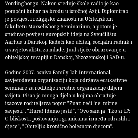
Vordingborgu. Nakon srednje škole radio je kao
pomoćni kuhar na brodu u istočnoj Aziji. Diplomirao
je povijest i religijske znanosti na Učiteljskom
fakultetu Marselisborg Seminarium, a potom je
studirao povijest europskih ideja na Sveučilištu
Aarhus u Danskoj. Radeći kao učitelj, socijalni radnik i
u savjetovalištu za mlade, Juul stječe obrazovanje u
obiteljskoj terapiji u Danskoj, Nizozemskoj i SAD-u.
Godine 2007. osniva Family-lab International,
savjetodavnu organizaciju koja održava edukativne
seminare za roditelje i srodne organizacije diljem
svijeta. Pisao je mnoga djela u kojima obrađuje
izazove roditeljstva poput "Znati reći ‘ne’ mirne
savjesti", "Hura! Idemo jesti!", "Ovo sam ja! Tko si ti?:
O bliskosti, poštovanju i granicama između odraslih i
djece", "Obitelji s kronično bolesnom djecom".