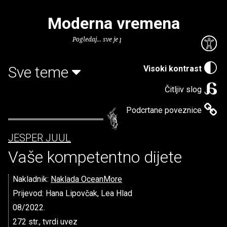
Moderna vremena
Pogledaj... sve je puno knjiga.
Sve teme
Visoki kontrast
Čitljiv slog
Podcrtane poveznice
JESPER JUUL
Vaše kompetentno dijete
Nakladnik:
Naklada OceanMore
Prijevod: Hana Lipovčak, Lea Hlad
08/2022.
272 str., tvrdi uvez