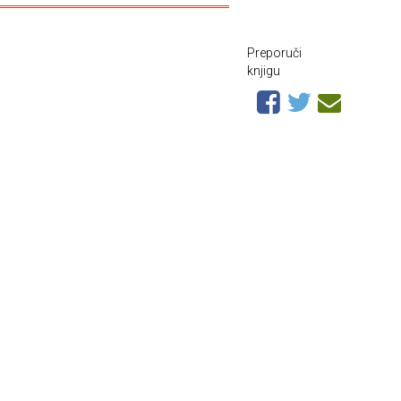
Preporuči
knjigu