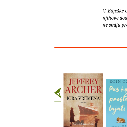
© Bilješke 
njihove dod
ne smiju pr