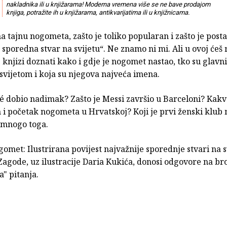
nakladnika ili u knjižarama! Moderna vremena više se ne bave prodajom
knjiga, potražite ih u knjižarama, antikvarijatima ili u knjižnicama.
a tajnu nogometa, zašto je toliko popularan i zašto je post
 sporedna stvar na svijetu“. Ne znamo ni mi. Ali u ovoj ćeš
j knjizi doznati kako i gdje je nogomet nastao, tko su glavni
 svijetom i koja su njegova najveća imena.
lé dobio nadimak? Zašto je Messi završio u Barceloni? Kakv
 i početak nogometa u Hrvatskoj? Koji je prvi ženski klub na
 mnogo toga.
omet: Ilustrirana povijest najvažnije sporednje stvari na s
agode, uz ilustracije Daria Kukića, donosi odgovore na br
" pitanja.