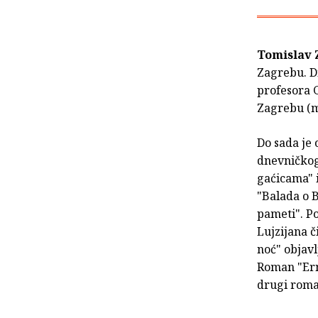
Tomislav
Zagrebu. Di
profesora G
Zagrebu (m
Do sada je
dnevničkog
gaćicama" i
"Balada o 
pameti". Po
Lujzijana č
noć" objavl
Roman "Erne
drugi roma