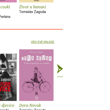
ncuski
Život u banani
Čovjek u
Nema str
slobodnom padu
Tomislav Zagoda
Seray Sahi
Perkins
Tarik Tufan
VIDI SVE KNJIGE
 djevice
Dora Novak
Krizni put Gustava