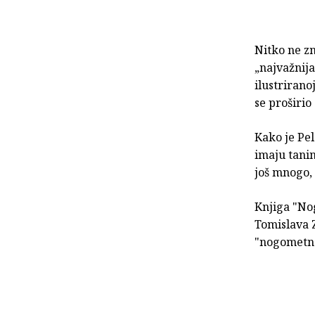
Nitko ne zn
„najvažnija
ilustrirano
se proširio
Kako je Pe
imaju tanin
još mnogo,
Knjiga "Nog
Tomislava Z
"nogometna