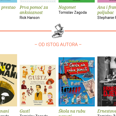
e prestao
Prva pomoć za
Nogomet
Ana i fra
anksioznost
poljubac
Tomislav Zagoda
Rick Hanson
Stephanie 
– OD ISTOG AUTORA –
anani
Gustl
Škola na rubu
Ernestove