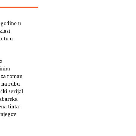
. godine u
klasi
tetu u
iz
ginim
z za roman
 na rubu
ki serijal
Žabarska
na tinta".
 njegov