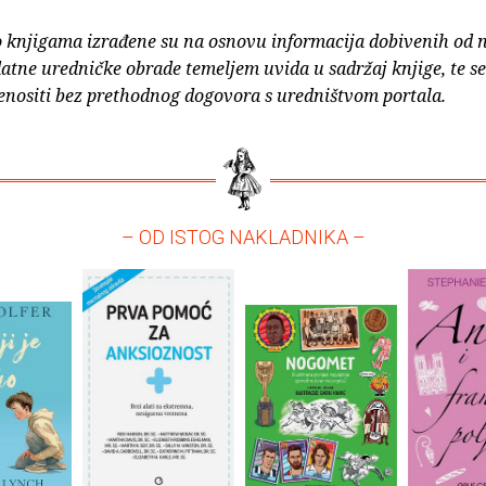
o knjigama izrađene su na osnovu informacija dobivenih od 
atne uredničke obrade temeljem uvida u sadržaj knjige, te s
enositi bez prethodnog dogovora s uredništvom portala.
– OD ISTOG NAKLADNIKA –