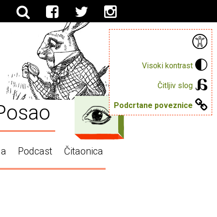
Visoki kontrast
Čitljiv slog
Posao
Podcrtane poveznice
ga
Podcast
Čitaonica