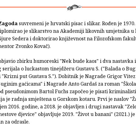
 Zagoda
suvremeni je hrvatski pisac i slikar. Rođen je 1970
plomirao je slikarstvo na Akademiji likovnih umjetnika u 
jure Sedera i doktorirao književnost na Filozofskom fakul
entor Zvonko Kovač).
 objavio zbirku humoreski "Nek bude kaos" i dva nastavka 
 serijala o luckastom tinejdžeru Gustavu S. ("Balada o Bu
 "Krizni put Gustava S."). Dobitnik je Nagrade Grigor Vite
Buginim gaćicama" i Nagrade Anto Gardaš za roman "Škola
d pseudonimom Bartol Fuchs započeo je pisati kriminalistič
ija je radnja smještena u Gorskom kotaru. Prvi je naslov "
jen 2016. godine, a 2018. je objavljen i drugi nastavak "Zele
stove djevice" objavljuje 2019. "Život u banani" (2021.) je
n za odrasle.