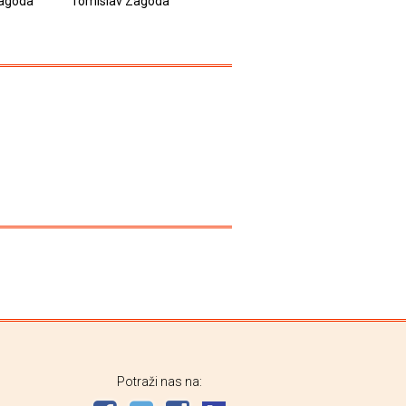
S.
Zagoda
Tomislav Zagoda
Tomislav Zagoda
Potraži nas na: