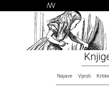
Knjig
Najave
Vijesti
Kritik