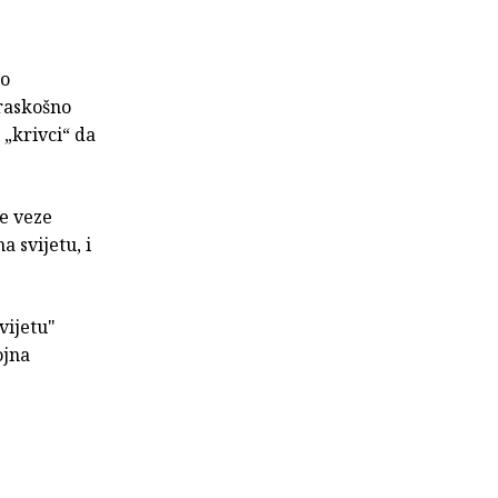
ao
 raskošno
 „krivci“ da
e veze
 svijetu, i
vijetu"
ojna