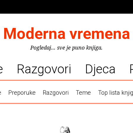
Moderna vremena
Pogledaj... sve je puno knjiga.
e
Razgovori
Djeca
e
Preporuke
Razgovori
Teme
Top lista knji