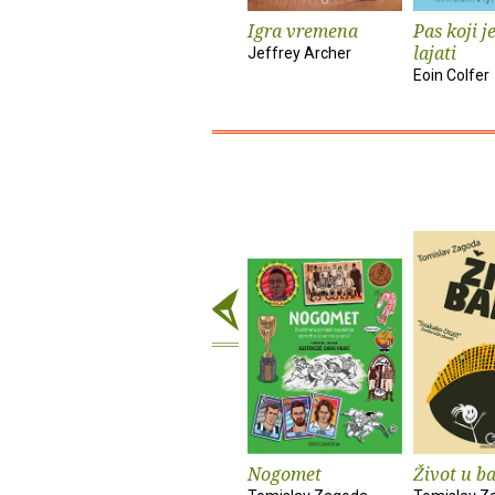
Igra vremena
Pas koji j
lajati
Jeffrey Archer
Eoin Colfer
Nogomet
Život u b