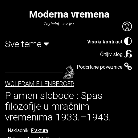
Moderna vremena
Pogledaj... sve je puno knjiga.
Sve teme
Visoki kontrast
Čitljiv slog
Podcrtane poveznice
WOLFRAM EILENBERGER
Plamen slobode : Spas
filozofije u mračnim
vremenima 1933.–1943.
Nakladnik:
Fraktura