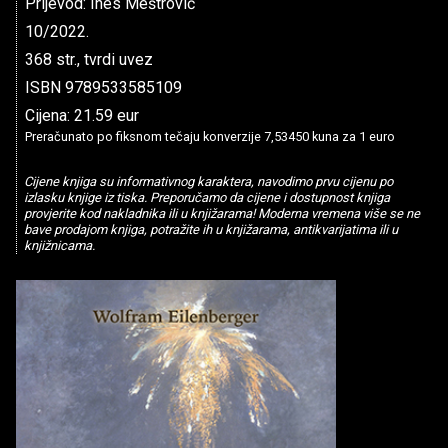
Prijevod: Ines Meštrović
10/2022.
368 str., tvrdi uvez
ISBN 9789533585109
Cijena: 21.59 eur
Preračunato po fiksnom tečaju konverzije 7,53450 kuna za 1 euro
Cijene knjiga su informativnog karaktera, navodimo prvu cijenu po
izlasku knjige iz tiska. Preporučamo da cijene i dostupnost knjiga
provjerite kod nakladnika ili u knjižarama! Moderna vremena više se ne
bave prodajom knjiga, potražite ih u knjižarama, antikvarijatima ili u
knjižnicama.