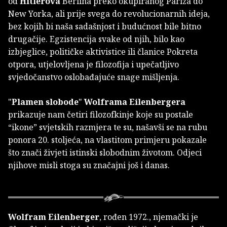
od
Hitlerova
Berlina preko okupiranog Pariza do
New Yorka, ali prije svega do revolucionarnih ideja,
bez kojih bi naša sadašnjost i budućnost bile bitno
drugačije. Egzistencija svake od njih, bilo kao
izbjeglice, političke aktivistice ili članice Pokreta
otpora, utjelovljena je filozofija i upečatljivo
svjedočanstvo oslobađajuće snage mišljenja.
"
Plamen slobode
"
Wolframa Eilenbergera
prikazuje nam četiri filozofkinje koje su postale
“ikone” svjetskih razmjera te su, našavši se na rubu
ponora 20. stoljeća, na vlastitom primjeru pokazale
što znači živjeti istinski slobodnim životom. Odjeci
njihove misli stoga su značajni još i danas.
Wolfram Eilenberger
, rođen 1972., njemački je