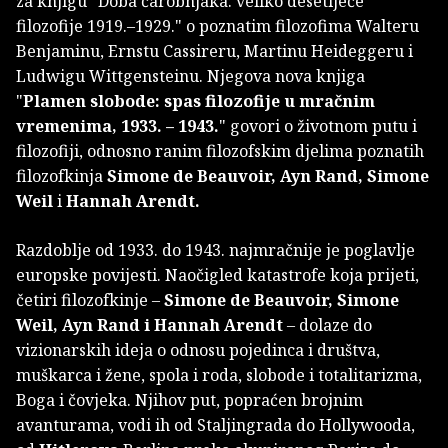
za knjigu "Doba čarobnjaka: veliko desetljeće
filozofije 1919.–1929." o poznatim filozofima Walteru
Benjaminu, Ernstu Cassireru, Martinu Heideggeru i
Ludwigu Wittgensteinu. Njegova nova knjiga
"
Plamen slobode: spas filozofije u mračnim
vremenima, 1933. – 1943.
" govori o životnom putu i
filozofiji, odnosno ranim filozofskim djelima poznatih
filozofkinja
Simone de Beauvoir, Ayn Rand, Simone
Weil
i
Hannah Arendt.
Razdoblje od 1933. do 1943. najmračnije je poglavlje
europske povijesti. Naočigled katastrofe koja prijeti,
četiri filozofkinje –
Simone de Beauvoir, Simone
Weil, Ayn Rand i Hannah Arendt
– dolaze do
vizionarskih ideja o odnosu pojedinca i društva,
muškarca i žene, spola i roda, slobode i totalitarizma,
Boga i čovjeka. Njihov put, popraćen brojnim
avanturama, vodi ih od Staljingrada do Hollywooda,