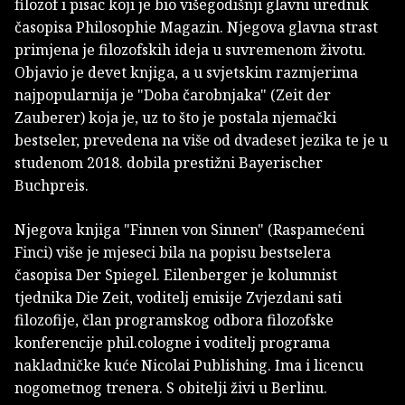
filozof i pisac koji je bio višegodišnji glavni urednik
časopisa Philosophie Magazin. Njegova glavna strast
primjena je filozofskih ideja u suvremenom životu.
Objavio je devet knjiga, a u svjetskim razmjerima
najpopularnija je "Doba čarobnjaka" (Zeit der
Zauberer) koja je, uz to što je postala njemački
bestseler, prevedena na više od dvadeset jezika te je u
studenom 2018. dobila prestižni Bayerischer
Buchpreis.
Njegova knjiga "Finnen von Sinnen" (Raspamećeni
Finci) više je mjeseci bila na popisu bestselera
časopisa Der Spiegel. Eilenberger je kolumnist
tjednika Die Zeit, voditelj emisije Zvjezdani sati
filozofije, član programskog odbora filozofske
konferencije phil.cologne i voditelj programa
nakladničke kuće Nicolai Publishing. Ima i licencu
nogometnog trenera. S obitelji živi u Berlinu.