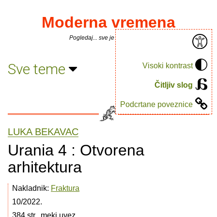
Moderna vremena
Pogledaj... sve je puno knjiga.
Sve teme
Visoki kontrast
Čitljiv slog
Podcrtane poveznice
LUKA BEKAVAC
Urania 4 : Otvorena
arhitektura
Nakladnik:
Fraktura
10/2022.
384 str., meki uvez