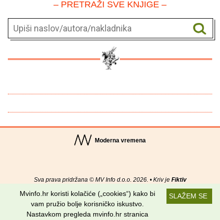
– PRETRAŽI SVE KNJIGE –
Moderna vremena
Sva prava pridržana © MV Info d.o.o. 2026. • Kriv je
Fiktiv
Mvinfo.hr koristi kolačiće („cookies“) kako bi
SLAŽEM SE
O nama
•
Pomoć
•
Uvjeti korištenja
•
RSS kanali
vam pružio bolje korisničko iskustvo.
Nastavkom pregleda mvinfo.hr stranica
Potraži nas na: