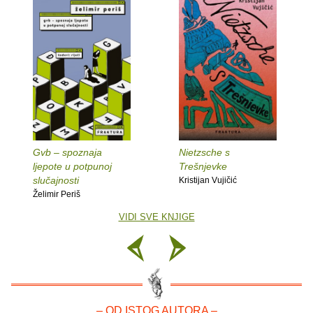
Gvb – spoznaja
Nietzsche s
ljepote u potpunoj
Trešnjevke
slučajnosti
Kristijan Vujičić
Želimir Periš
VIDI SVE KNJIGE
– OD ISTOG AUTORA –