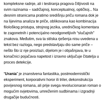
kompleksne radnje, ali i testiranja pragova čitljivosti na
svim razinama – sadržajnoj, konceptualnoj, optičkoj... Na
desnim stranicama pratimo središnju priču romana dok je
na lijevima analiza te priče, oblikovana kao kombinacija
filološkog pristupa, strojnog jezika, uredničkog komentara
te zagonetnih i potencijalno neodgonetljivih “slučajnih”
znakova. Međutim, sva ta stilska rješenja nisu uvedena u
tekst bez razloga, nego predstavljaju dio same priče –
nešto što iz nje proizlazi, dijelom je i objašnjava, te u
konačnici pojačava napetost i izravno uključuje čitatelja u
proces detekcije.
“
Urania
” je znanstvena fantastika, postmodernistički
eksperiment, korporativni horor ili triler, dekonstrukcija
povijesnog romana, ali prije svega revolucionaran roman o
mogućim svjetovima, umreženim sudbinama i izgradnji
drugačije budućnosti.