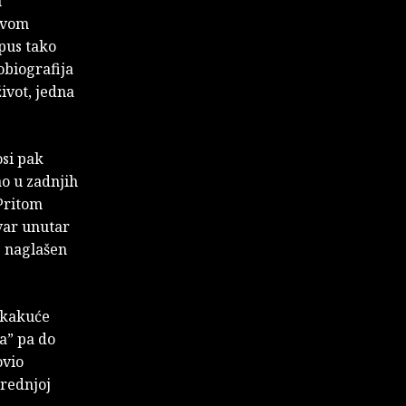
u
rovom
opus tako
obiografija
život, jedna
osi pak
ao u zadnjih
 Pritom
var unutar
e naglašen
skakuće
a” pa do
ovio
srednjoj