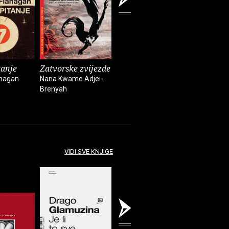
tanje
Zatvorske zvijezde
Kuća duhova
Kronike :
anagan
Nana Kwame Adjei-
Isabel Allende
Bob Dylan
Brenyah
VIDI SVE KNJIGE