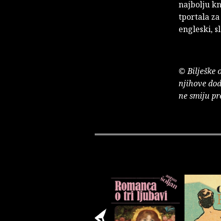
najbolju k
tportala z
engleski, s
© Bilješke 
njihove dod
ne smiju pr