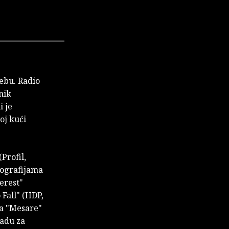
rebu. Radio
nik
i je
oj kući
Profil,
otografijama
erest"
 Fall" (HDP,
Za "Mesare"
radu za