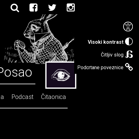
Visoki kontrast
Čitljiv slog
Posao
Podcrtane poveznice
ga
Podcast
Čitaonica