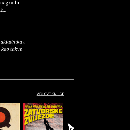
e nagradu
ki,
nakladnika i
e kao takve
VIDI SVE KNJIGE