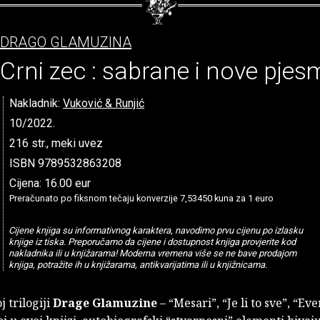
DRAGO GLAMUZINA
Crni zec : sabrane i nove pjes
Nakladnik:
Vuković & Runjić
10/2022.
216 str., meki uvez
ISBN 9789532863208
Cijena: 16.00 eur
Preračunato po fiksnom tečaju konverzije 7,53450 kuna za 1 euro
Cijene knjiga su informativnog karaktera, navodimo prvu cijenu po izlasku
knjige iz tiska. Preporučamo da cijene i dostupnost knjiga provjerite kod
nakladnika ili u knjižarama! Moderna vremena više se ne bave prodajom
knjiga, potražite ih u knjižarama, antikvarijatima ili u knjižnicama.
j trilogiji
Drage Glamuzine
– “Mesari”, “Je li to sve”, “Eve