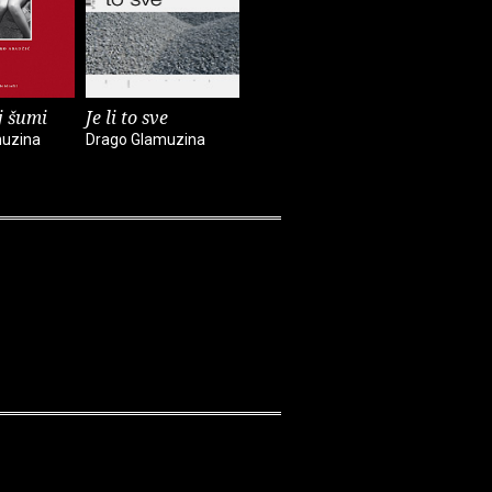
j šumi
Je li to sve
Tri
muzina
Drago Glamuzina
Drago Glamuzina