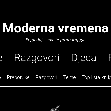
Moderna vremena
Pogledaj... sve je puno knjiga.
e
Razgovori
Djeca
e
Preporuke
Razgovori
Teme
Top lista knji