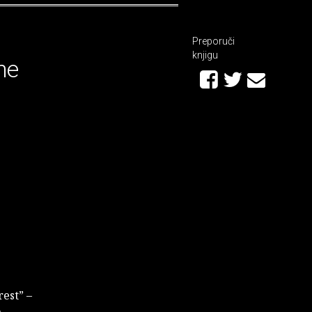
Preporuči
knjigu
me
rest” –