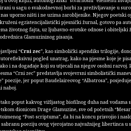
j u ovoj knjizi, autobiografski “stvarnosni” elementi bivaj
zirani u sagu o svakodnevnoj borbi za preživljavanje u su
i nas uporno ništi i ne uzima zarobljenike. Njegov poetski 
kruženi egzistencijalistički pjesnički žurnal, gotovo pa aut
tema životnog fajta, uz ljubavno-erotske odnose i obiteljski 
 odrednica Glamuzininog pisanja.
avljeni “
Crni zec
”, kao simbolički apendiks trilogije, don
utorefleksivni pogled unatrag, kako na pjesme koje je pis
ako i na događaje koji su utjecali na njegov osobni razvoj.
jesma “Crni zec” predstavlja svojevrsni simbolistički mane
” poezije, jer poput Baudelaireovog “Albatrosa”, posjeduj
i naboj.
 tako poput kakvog vižljastog biofilnog duha nad vodama 
etskom dionicom Drage Glamuzine, sve od početnih “Mesar
toimenog “Post-scriptuma”, da bi na koncu prisvojio i nasl
sabranu poeziju ovog vjerojatno najvažnijeg libertinca u 