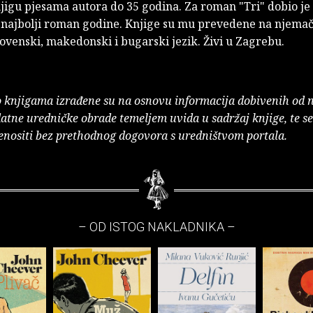
njigu pjesama autora do 35 godina. Za roman "Tri" dobio j
a najbolji roman godine. Knjige su mu prevedene na njemač
lovenski, makedonski i bugarski jezik. Živi u Zagrebu.
o knjigama izrađene su na osnovu informacija dobivenih od 
atne uredničke obrade temeljem uvida u sadržaj knjige, te s
enositi bez prethodnog dogovora s uredništvom portala.
– OD ISTOG NAKLADNIKA –