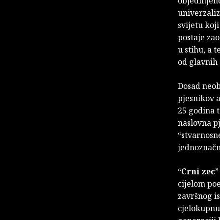
objedinjeno
univerzali
svijetu koj
postaje zao
u stihu, a 
od glavnih
Dosad neobj
pjesnikov a
25 godina t
naslovna p
“stvarnosne
jednoznačn
“
Crni zec
”
cijelom po
završnog is
cjelokupnu 