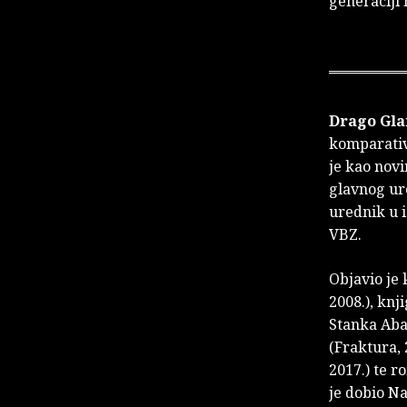
generaciji 
Drago Gl
komparativn
je kao novi
glavnog ur
urednik u i
VBZ.
Objavio je 
2008.), knj
Stanka Abad
(Fraktura, 
2017.) te 
je dobio N