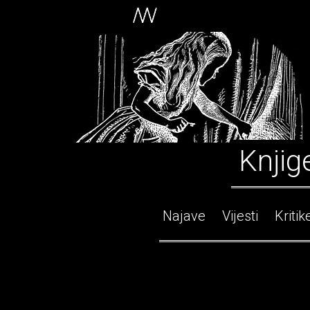
Knjig
Najave
Vijesti
Kritik