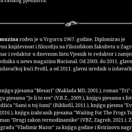
hrvatskog pjesništva.
amuzina
rođen je u Vrgorcu 1967. godine. Diplomirao je
u književnost i filozofiju na Filozofskom fakultetu u Zag
nar i redaktor u dnevnom listu Vjesnik te redaktor i zamje
ednika u news magazinu Nacional. Od 2003. do 2011. glavn
zdavačkoj kući Profil, a od 2011. glavni urednik u izdavačk
knjigu pjesama "Mesari" (Naklada MD, 2001.), roman "Tri" (
igu pjesama "Je li to sve" (V.B.Z., 2009.), knjigu pjesama s f
žića "Sami u toj šumi" (Bibliofil, 2011.), knjigu pjesma "Ev
2016.), knjigu izabranih pjesama "Waiting For The Frogs To
roman "Drugi zakon termodinamike" (VBZ, Zagreb, 2021.). 
agradu "Vladimir Nazor" za knjigu godine i Kvirinovu nag