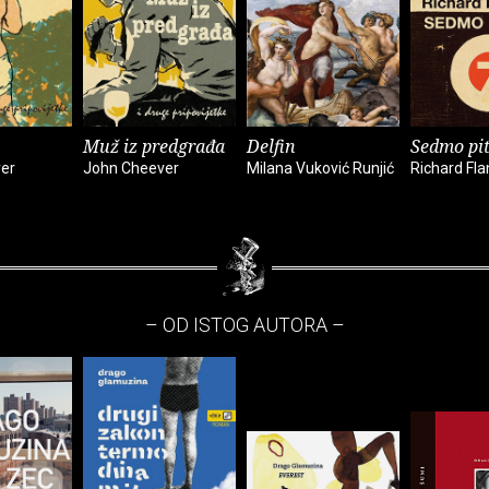
Muž iz predgrađa
Delfin
Sedmo pi
er
John Cheever
Milana Vuković Runjić
Richard Fl
– OD ISTOG AUTORA –