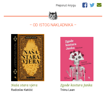
Preporuči knjigu
– OD ISTOG NAKLADNIKA –
Naša stara vjera
Zgode kostura Janka
Radoslav Katičić
Triinu Laan