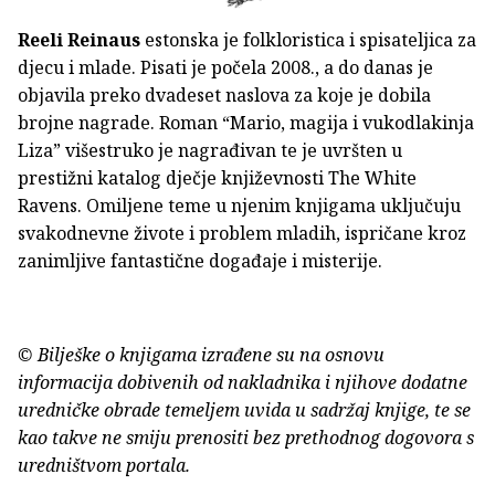
Reeli Reinaus
estonska je folkloristica i spisateljica za
djecu i mlade. Pisati je počela 2008., a do danas je
objavila preko dvadeset naslova za koje je dobila
brojne nagrade. Roman “Mario, magija i vukodlakinja
Liza” višestruko je nagrađivan te je uvršten u
prestižni katalog dječje književnosti The White
Ravens. Omiljene teme u njenim knjigama uključuju
svakodnevne živote i problem mladih, ispričane kroz
zanimljive fantastične događaje i misterije.
© Bilješke o knjigama izrađene su na osnovu
informacija dobivenih od nakladnika i njihove dodatne
uredničke obrade temeljem uvida u sadržaj knjige, te se
kao takve ne smiju prenositi bez prethodnog dogovora s
uredništvom portala.