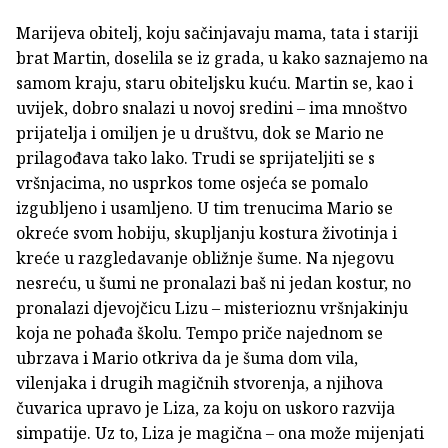
Marijeva obitelj, koju sačinjavaju mama, tata i stariji
brat Martin, doselila se iz grada, u kako saznajemo na
samom kraju, staru obiteljsku kuću. Martin se, kao i
uvijek, dobro snalazi u novoj sredini – ima mnoštvo
prijatelja i omiljen je u društvu, dok se Mario ne
prilagođava tako lako. Trudi se sprijateljiti se s
vršnjacima, no usprkos tome osjeća se pomalo
izgubljeno i usamljeno. U tim trenucima Mario se
okreće svom hobiju, skupljanju kostura životinja i
kreće u razgledavanje obližnje šume. Na njegovu
nesreću, u šumi ne pronalazi baš ni jedan kostur, no
pronalazi djevojčicu Lizu – misterioznu vršnjakinju
koja ne pohađa školu. Tempo priče najednom se
ubrzava i Mario otkriva da je šuma dom vila,
vilenjaka i drugih magičnih stvorenja, a njihova
čuvarica upravo je Liza, za koju on uskoro razvija
simpatije. Uz to, Liza je magična – ona može mijenjati