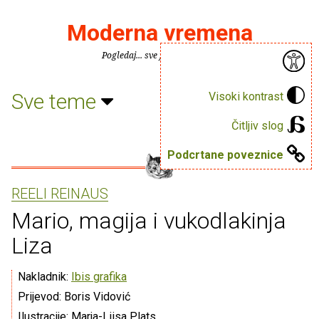
Moderna vremena
Pogledaj... sve je puno knjiga.
Sve teme
Visoki kontrast
Čitljiv slog
Podcrtane poveznice
REELI REINAUS
Mario, magija i vukodlakinja
Liza
Nakladnik:
Ibis grafika
Prijevod: Boris Vidović
Ilustracije: Marja-Liisa Plats