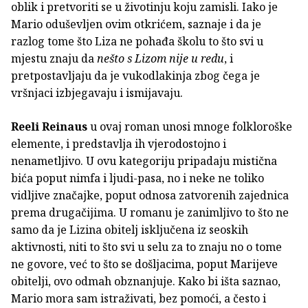
oblik i pretvoriti se u životinju koju zamisli. Iako je
Mario oduševljen ovim otkrićem, saznaje i da je
razlog tome što Liza ne pohađa školu to što svi u
mjestu znaju da
nešto s Lizom nije u redu
, i
pretpostavljaju da je vukodlakinja zbog čega je
vršnjaci izbjegavaju i ismijavaju.
Reeli Reinaus
u ovaj roman unosi mnoge folkloroške
elemente, i predstavlja ih vjerodostojno i
nenametljivo. U ovu kategoriju pripadaju mistična
bića poput nimfa i ljudi-pasa, no i neke ne toliko
vidljive značajke, poput odnosa zatvorenih zajednica
prema drugačijima. U romanu je zanimljivo to što ne
samo da je Lizina obitelj isključena iz seoskih
aktivnosti, niti to što svi u selu za to znaju no o tome
ne govore, već to što se došljacima, poput Marijeve
obitelji, ovo odmah obznanjuje. Kako bi išta saznao,
Mario mora sam istraživati, bez pomoći, a često i