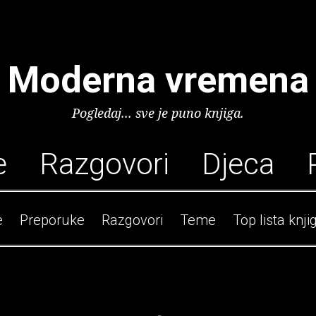
Moderna vremena
Pogledaj... sve je puno knjiga.
e
Razgovori
Djeca
e
Preporuke
Razgovori
Teme
Top lista knji