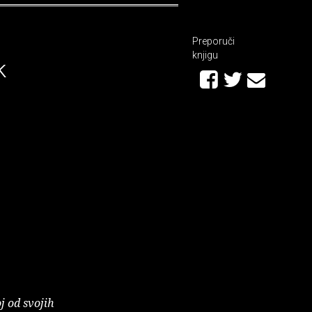
Preporuči
knjigu
k
j od svojih