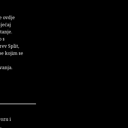
je ovdje
jećaj
tanje.
o s
ev Split,
be kojim se
vanja.
rozu i
,