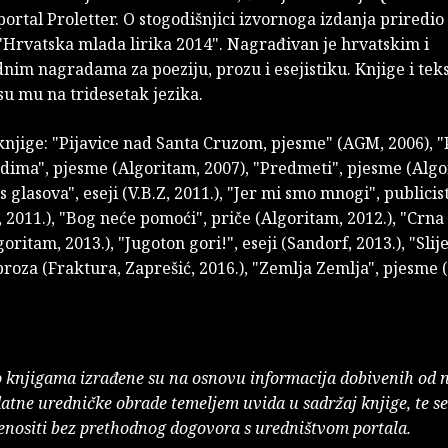
ortal Proletter. O stogodišnjici izvornoga izdanja priredio 
"Hrvatska mlada lirika 2014". Nagrađivan je hrvatskim i
im nagradama za poeziju, prozu i esejistiku. Knjige i teks
u mu na tridesetak jezika.
knjige: "Pijavice nad Santa Cruzom, pjesme" (AGM, 2006), "
udima", pjesme (Algoritam, 2007), "Predmeti", pjesme (Algo
as glasova", eseji (V.B.Z, 2011.), "Jer mi smo mnogi", publicis
 2011.), "Bog neće pomoći", priče (Algoritam, 2012.), "Crna
oritam, 2013.), "Jugoton gori!", eseji (Sandorf, 2013.), "Slij
roza (Fraktura, Zaprešić, 2016.), "Zemlja Zemlja", pjesme 
o knjigama izrađene su na osnovu informacija dobivenih od 
atne uredničke obrade temeljem uvida u sadržaj knjige, te s
enositi bez prethodnog dogovora s uredništvom portala.