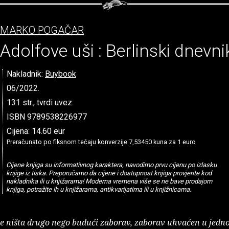
MARKO POGAČAR
Adolfove uši : Berlinski dnevni
Nakladnik:
Buybook
06/2022.
131 str., tvrdi uvez
ISBN 9789538226977
Cijena: 14.60 eur
Preračunato po fiksnom tečaju konverzije 7,53450 kuna za 1 euro
Cijene knjiga su informativnog karaktera, navodimo prvu cijenu po izlasku
knjige iz tiska. Preporučamo da cijene i dostupnost knjiga provjerite kod
nakladnika ili u knjižarama! Moderna vremena više se ne bave prodajom
knjiga, potražite ih u knjižarama, antikvarijatima ili u knjižnicama.
je ništa drugo nego budući zaborav, zaborav uhvaćen u jedno