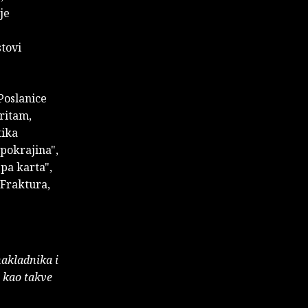
je
tovi
Poslanice
ritam,
tika
 pokrajina",
epa karta",
(Fraktura,
nakladnika i
e kao takve