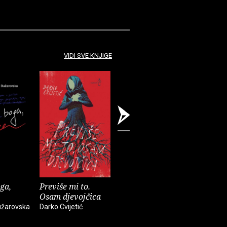
VIDI SVE KNJIGE
ga,
Previše mi to.
Listopadi
Bijeg iz t
Osam djevojčica
Refik Ličina
Luca Kozin
žarovska
Darko Cvijetić