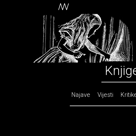
Knjig
Najave
Vijesti
Kritik