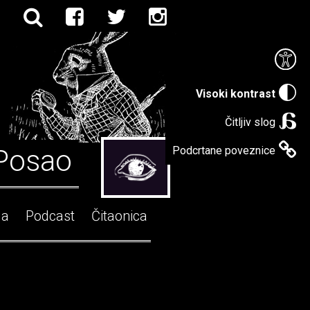
Visoki kontrast
Čitljiv slog
Posao
Podcrtane poveznice
ga
Podcast
Čitaonica