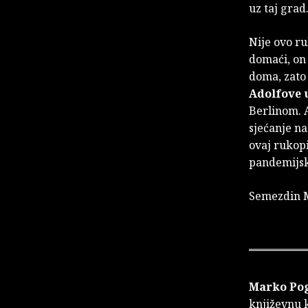
uz taj grad.
Nije ovo ru
domaći, on 
doma, zato 
Adolfove 
Berlinom. A
sjećanje na
ovaj rukopi
pandemijsko
Semezdin 
Marko Po
književnu k