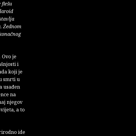
 flešu
laroid
stavlja
ba. Žednom
g konačnog
. Ovo je
šnjosti i
ada koji je
u smrti u
tva usađen
ence na
naj njegov
ijeta, a to
rirodno ide