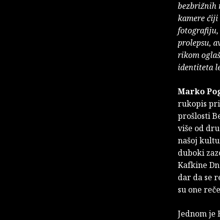
bezbrižnih 
kamere čiji
fotografiju
prolepsu, a
rikom oglaš
identiteta 
Marko Po
rukopis pri
prošlosti B
više od dru
našoj kultu
duboki zazo
Kafkine Dne
dar da se r
su one reče
Jednom je 