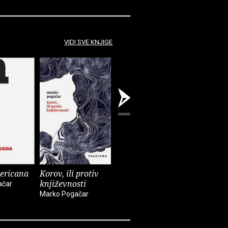
VIDI SVE KNJIGE
ericana
Korov, ili protiv
Zemlja Zemlja
Slijepa k
književnosti
ačar
Marko Pogačar
Marko Pog
Marko Pogačar