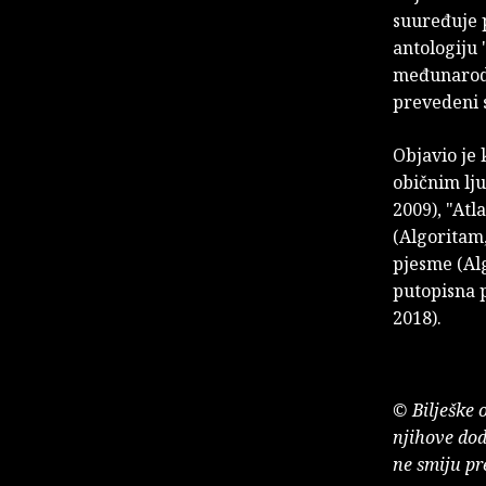
suuređuje p
antologiju 
međunarodn
prevedeni s
Objavio je 
običnim lj
2009), "Atl
(Algoritam,
pjesme (Alg
putopisna p
2018).
© Bilješke 
njihove dod
ne smiju pr