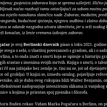
mijena; gusjenica zaborava koja se sprema uzletjeti. Slično je
 bljesak načas razdvoji tamu ostavljajući za sobom mutnu po
, na svjetlo nasukanu slamčicu nade. Zaborav, međutim, pred
vangardu, budućnost sjećanja, njegovu sudbinu i zlatno do
ava se odande nezgodna utvara identiteta, jer u srži svako
leži konačan, iz lente vremena izdvojen zaborav.
gačar
je svoj
Berlinski dnevnik
pisao u toku 2021. godine
je svega o sebi, o vlastitoj povezanosti s gradom, ali i o sada
erlina, a to onda znači o smrti koja se upisuje u historiju gr
gih srastao s imenima svojih mrtvih. Knjiga o smrti, o tabu
ri (U nas južnjake bez zemlje je, čini mi se, još od djetinjs
r od groblja). U knjizi se, između ostalog, pojavljuje refer
vnike, ali je duhu ovog rukopisa bliži Walter Benjamin, o
efleksivnost nadopunjuje intenzivnim slikama iz vanjskog sv
nice u kojima je prisutan spoj pjesnika i filozofa.
Boris Buden rekao: Viđam Marka Pogačara u Berlinu, on p