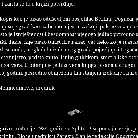
 I zaista se to u knjizi potvrđuje.
kopis koji je pisao oduševljeni posjetilac Berlina, Pogačar 
opisuje grad kao izabrano mjestu, za koji ipak ne vezuje os
što je izmještenost i bezdomnost njegovo jedino prirodno s
uši
, dakle, nije pisao turist ili stranac, već neko ko je srasta
li se onda, u ogledalu izabranog grada pojavljuje i Pogačar
 djetinjstvo, podstaknuto ličnim gubitkom, smrt bliske oso
s zatvara. U pitanju je jedinstvena knjiga pisana u drugoj
j godini, posredno obilježena tim stanjem izolacije i miro
Mehmedinović, urednik
gačar
, rođen je 1984. godine u Splitu. Piše poeziju, eseje, p
ritiku. Bio je urednik u Zarezu, član je redakcije Quoruma