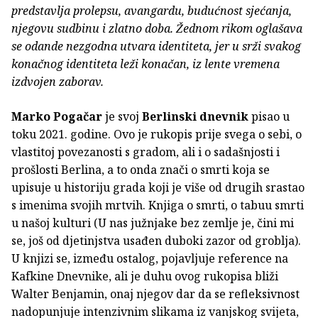
predstavlja prolepsu, avangardu, budućnost sjećanja,
njegovu sudbinu i zlatno doba. Žednom rikom oglašava
se odande nezgodna utvara identiteta, jer u srži svakog
konačnog identiteta leži konačan, iz lente vremena
izdvojen zaborav.
Marko Pogačar
je svoj
Berlinski dnevnik
pisao u
toku 2021. godine. Ovo je rukopis prije svega o sebi, o
vlastitoj povezanosti s gradom, ali i o sadašnjosti i
prošlosti Berlina, a to onda znači o smrti koja se
upisuje u historiju grada koji je više od drugih srastao
s imenima svojih mrtvih. Knjiga o smrti, o tabuu smrti
u našoj kulturi (U nas južnjake bez zemlje je, čini mi
se, još od djetinjstva usađen duboki zazor od groblja).
U knjizi se, između ostalog, pojavljuje reference na
Kafkine Dnevnike, ali je duhu ovog rukopisa bliži
Walter Benjamin, onaj njegov dar da se refleksivnost
nadopunjuje intenzivnim slikama iz vanjskog svijeta,