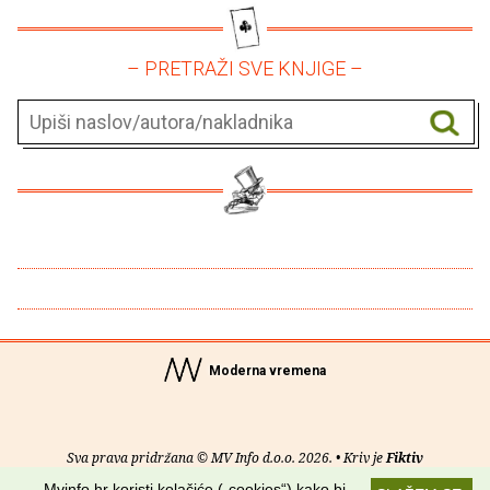
– PRETRAŽI SVE KNJIGE –
Moderna vremena
Sva prava pridržana © MV Info d.o.o. 2026. • Kriv je
Fiktiv
Mvinfo.hr koristi kolačiće („cookies“) kako bi