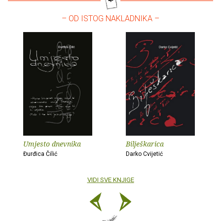
– OD ISTOG NAKLADNIKA –
Umjesto dnevnika
Bilješkarica
Đurđica Čilić
Darko Cvijetić
VIDI SVE KNJIGE