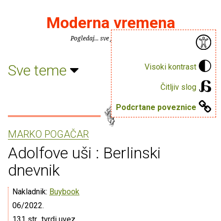
Moderna vremena
Pogledaj... sve je puno knjiga.
Sve teme
Visoki kontrast
Čitljiv slog
Podcrtane poveznice
MARKO POGAČAR
Adolfove uši : Berlinski
dnevnik
Nakladnik:
Buybook
06/2022.
131 str., tvrdi uvez