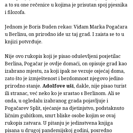
a to su one rečenice u kojima je prisutan spoj pjesnika
i filozofa.
Jednom je Boris Buden rekao: Viđam Marka Pogačara
u Berlinu, on prirodno ide uz taj grad. I zaista se to u
knjizi potvrđuje.
Nije ovo rukopis koji je pisao oduševljeni posjetilac
Berlina, Pogačar je ovdje domaći, on opisuje grad kao
izabrano mjestu, za koji ipak ne vezuje osjećaj doma,
zato što je izmještenost i bezdomnost njegovo jedino
prirodno stanje.
Adolfove uši
, dakle, nije pisao turist
ili stranac, već neko ko je srastao s Berlinom. Ali se
onda, u ogledalu izabranog grada pojavljuje i
Pogačarev Split, sjećanje na djetinjstvo, podstaknuto
ličnim gubitkom, smrt bliske osobe kojim se ovaj
rukopis zatvara. U pitanju je jedinstvena knjiga
pisana u drugoj pandemijskoj godini, posredno