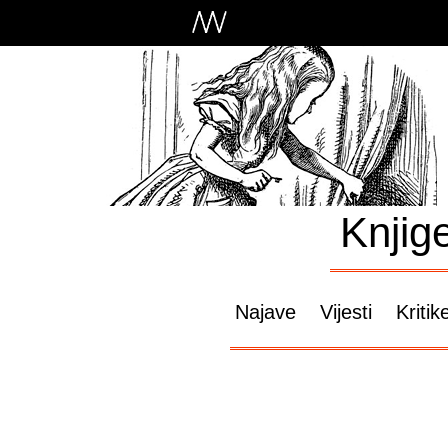
Knjig
Najave
Vijesti
Kritik