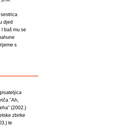
 sestrica
u djed
t. I baš mu se
 mahune
vrijeme s
pisateljica
riča "Ah,
jeha" (2002.)
etske zbirke
3.) te