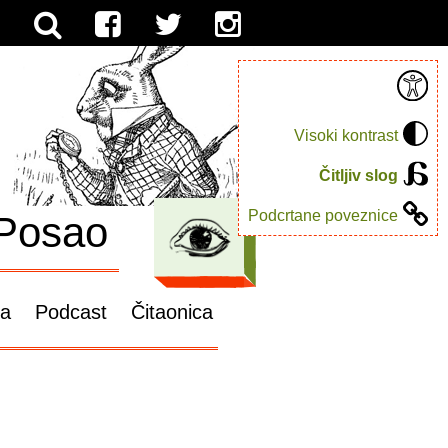
Visoki kontrast
Čitljiv slog
Podcrtane poveznice
Posao
ga
Podcast
Čitaonica