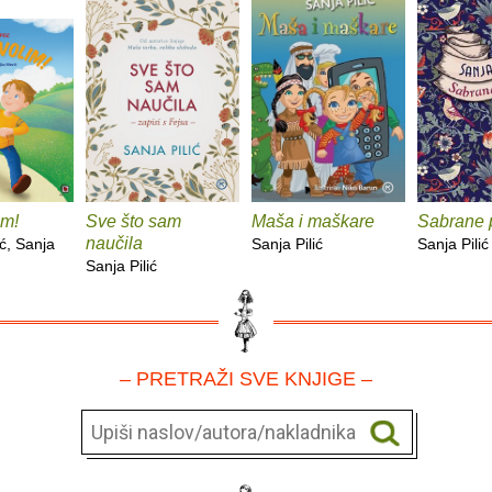
im!
Sve što sam
Maša i maškare
Sabrane 
naučila
ć, Sanja
Sanja Pilić
Sanja Pilić
Sanja Pilić
– PRETRAŽI SVE KNJIGE –