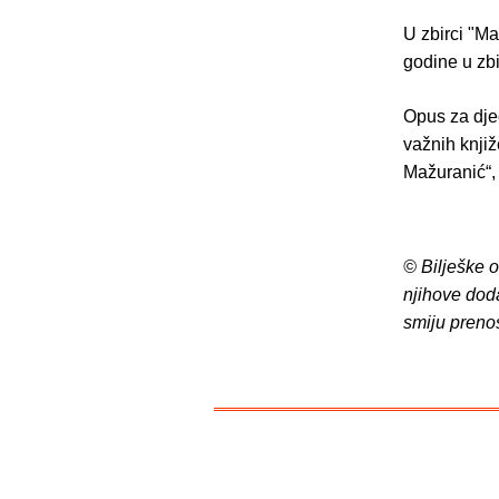
U zbirci "Ma
godine u zb
Opus za djec
važnih knjiž
Mažuranić“, 
© Bilješke 
njihove dod
smiju preno