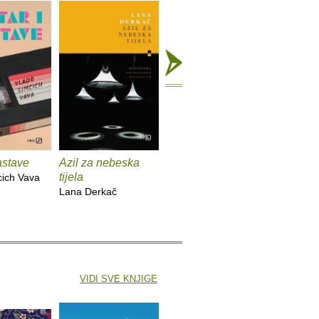
zastave
Azil za nebeska
Chinook
Spiderm
tijela
cich Vava
Bekim Sejranović
Zoran Fer
Lana Derkač
VIDI SVE KNJIGE