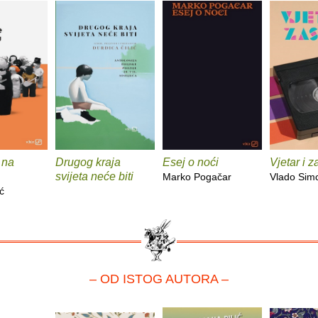
 na
Drugog kraja
Esej o noći
Vjetar i 
svijeta neće biti
Marko Pogačar
Vlado Sim
ć
– OD ISTOG AUTORA –