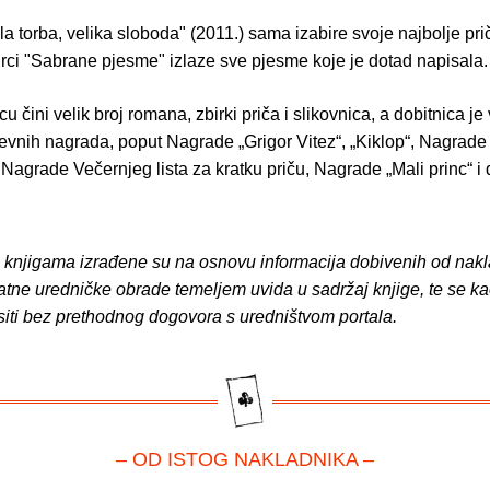
la torba, velika sloboda" (2011.) sama izabire svoje najbolje pri
irci "Sabrane pjesme" izlaze sve pjesme koje je dotad napisala.
u čini velik broj romana, zbirki priča i slikovnica, a dobitnica je
evnih nagrada, poput Nagrade „Grigor Vitez“, „Kiklop“, Nagrade 
Nagrade Večernjeg lista za kratku priču, Nagrade „Mali princ“ i 
o knjigama izrađene su na osnovu informacija dobivenih od nakl
atne uredničke obrade temeljem uvida u sadržaj knjige, te se ka
siti bez prethodnog dogovora s uredništvom portala.
– OD ISTOG NAKLADNIKA –