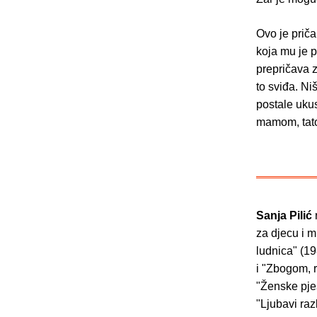
Ovo je priča
koja mu je p
prepričava zg
to sviđa. Ni
postale ukus
mamom, tato
Sanja Pilić
za djecu i m
ludnica" (19
i "Zbogom, 
"Ženske pjes
"Ljubavi raz