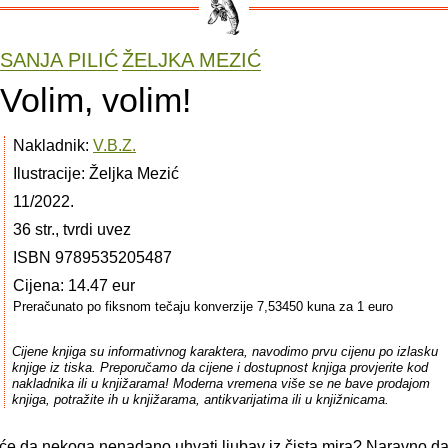
SANJA PILIĆ
ŽELJKA MEZIĆ
Volim, volim!
Nakladnik:
V.B.Z.
Ilustracije: Željka Mezić
11/2022.
36 str., tvrdi uvez
ISBN 9789535205487
Cijena: 14.47 eur
Preračunato po fiksnom tečaju konverzije 7,53450 kuna za 1 euro
Cijene knjiga su informativnog karaktera, navodimo prvu cijenu po izlasku
knjige iz tiska. Preporučamo da cijene i dostupnost knjiga provjerite kod
nakladnika ili u knjižarama! Moderna vremena više se ne bave prodajom
knjiga, potražite ih u knjižarama, antikvarijatima ili u knjižnicama.
će da nekoga nenadano uhvati ljubav iz čista mira? Naravno da 