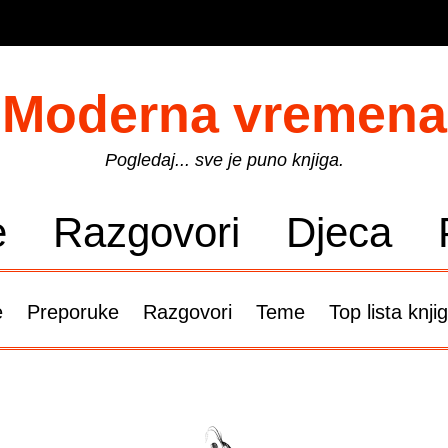
Moderna vremena
Pogledaj... sve je puno knjiga.
e
Razgovori
Djeca
e
Preporuke
Razgovori
Teme
Top lista knji