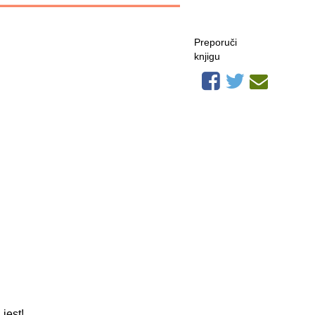
Preporuči
knjigu
jest!