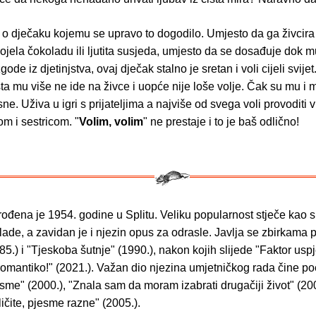
 o dječaku kojemu se upravo to dogodilo. Umjesto da ga živcira
ojela čokoladu ili ljutita susjeda, umjesto da se dosađuje dok m
ode iz djetinjstva, ovaj dječak stalno je sretan i voli cijeli svije
šta mu više ne ide na živce i uopće nije loše volje. Čak su mu i
ne. Uživa u igri s prijateljima a najviše od svega voli provoditi 
m i sestricom. "
Volim, volim
" ne prestaje i to je baš odlično!
rođena je 1954. godine u Splitu. Veliku popularnost stječe kao s
lade, a zavidan je i njezin opus za odrasle. Javlja se zbirkama p
85.) i "Tjeskoba šutnje" (1990.), nakon kojih slijede "Faktor usp
romantiko!" (2021.). Važan dio njezina umjetničkog rada čine po
me" (2000.), "Znala sam da moram izabrati drugačiji život" (200
ličite, pjesme razne" (2005.).