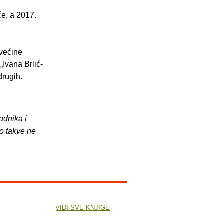
če, a 2017.
 većine
„Ivana Brlić-
drugih.
adnika i
o takve ne
VIDI SVE KNJIGE