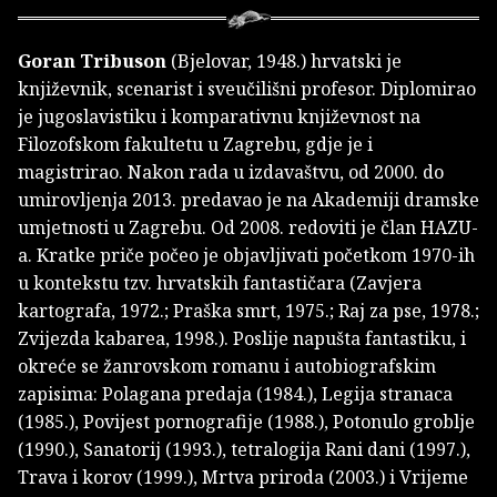
Goran Tribuson
(Bjelovar, 1948.) hrvatski je
književnik, scenarist i sveučilišni profesor. Diplomirao
je jugoslavistiku i komparativnu književnost na
Filozofskom fakultetu u Zagrebu, gdje je i
magistrirao. Nakon rada u izdavaštvu, od 2000. do
umirovljenja 2013. predavao je na Akademiji dramske
umjetnosti u Zagrebu. Od 2008. redoviti je član HAZU-
a. Kratke priče počeo je objavljivati početkom 1970-ih
u kontekstu tzv. hrvatskih fantastičara (Zavjera
kartografa, 1972.; Praška smrt, 1975.; Raj za pse, 1978.;
Zvijezda kabarea, 1998.). Poslije napušta fantastiku, i
okreće se žanrovskom romanu i autobiografskim
zapisima: Polagana predaja (1984.), Legija stranaca
(1985.), Povijest pornografije (1988.), Potonulo groblje
(1990.), Sanatorij (1993.), tetralogija Rani dani (1997.),
Trava i korov (1999.), Mrtva priroda (2003.) i Vrijeme