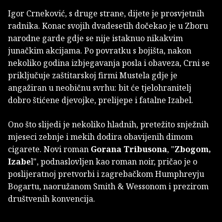
Igor Crneković, s druge strane, dijete je prosvjetnih
radnika. Konac svojih dvadesetih dočekao je u Zboru
narodne garde gdje se nije istaknuo nikakvim
junačkim akcijama. Po povratku s bojišta, nakon
nekoliko godina izbjegavanja posla i obaveza, Crni se
priključuje zaštitarskoj firmi Mustela gdje je
angažiran u neobičnu svrhu: bit će tjelohranitelj
dobro štićene djevojke, prelijepe i fatalne Izabel.
Ono što slijedi je nekoliko hladnih, pretežito snježnih
mjeseci zebnje i mekih dodira obavijenih dimom
cigarete. Novi roman
Gorana Tribusona
, "
Zbogom,
Izabe
l", podnaslovljen kao roman noir, pričao je o
poslijeratnoj pretvorbi i zagrebačkom Humphreyju
Bogartu, naoružanom Smith & Wessonom i prezirom
društvenih konvencija.