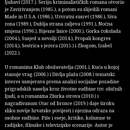
ljubavi (2017.). Seriju kriminalističkih romana otvorio
je Zavirivanjem (1985.), a potom su slijedili romani
Made in U.S.A. (1986.), Uzvratni susret (1986.), Siva
zona (1989.), Dublja strana zaljeva (1991.), Noćna
smjena (1996.), Bijesne lisice (2000.), Gorka čokolada
(2004.), Susjed u nevolji (2014.), Propali kongres
(2014.), Sestrica s jezera (2015.) i Zbogom, Izabel
(2022.).
U romanima Klub obožavatelja (2001.), Kuća u kojoj
stanuje vrag (2006.) i Divlja plaža (2008.) tematski
interes usmjerava prema analizi socijalne pozadine
prigradskih naselja kroz životne sudbine tzv. običnih
ljudi, a u romanima Zbirka otrova (2010.) i
nagrađivanom Otac od bronce (2019.) daje široku
sliku novije hrvatske povijesti i njezina odraza na
osobne sudbine. Piše i eseje, kritike, kolumne te
radijske, filmske i televizijske scenarije. Autor je