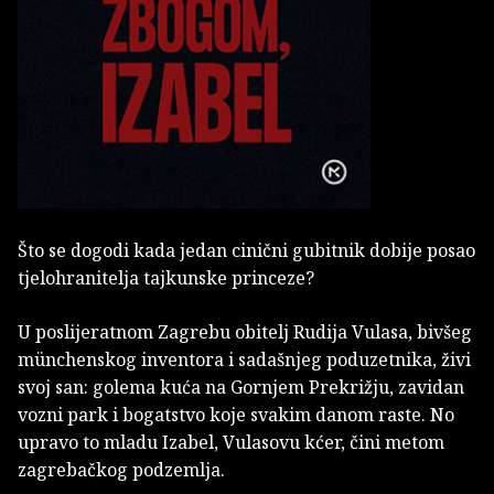
Što se dogodi kada jedan cinični gubitnik dobije posao
tjelohranitelja tajkunske princeze?
U poslijeratnom Zagrebu obitelj Rudija Vulasa, bivšeg
münchenskog inventora i sadašnjeg poduzetnika, živi
svoj san: golema kuća na Gornjem Prekrižju, zavidan
vozni park i bogatstvo koje svakim danom raste. No
upravo to mladu Izabel, Vulasovu kćer, čini metom
zagrebačkog podzemlja.