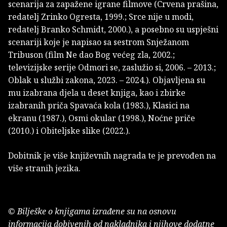
scenarija za zapažene igrane filmove (Crvena prašina,
redatelj Zrinko Ogresta, 1999.; Srce nije u modi,
redatelj Branko Schmidt, 2000.), a posebno su uspješni
scenariji koje je napisao sa sestrom Snježanom
Tribuson (film Ne dao Bog većeg zla, 2002.;
televizijske serije Odmori se, zaslužio si, 2006. – 2013.;
Oblak u službi zakona, 2023. – 2024.). Objavljena su
mu izabrana djela u deset knjiga, kao i zbirke
izabranih priča Spavaća kola (1983.), Klasici na
ekranu (1987.), Osmi okular (1998.), Noćne priče
(2010.) i Obiteljske slike (2022.).
Dobitnik je više književnih nagrada te je prevođen na
više stranih jezika.
© Bilješke o knjigama izrađene su na osnovu
informacija dobivenih od nakladnika i njihove dodatne