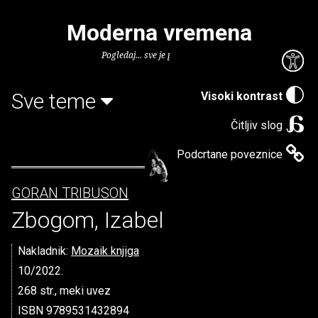
Moderna vremena
Pogledaj... sve je puno knjiga.
Sve teme
Visoki kontrast
Čitljiv slog
Podcrtane poveznice
GORAN TRIBUSON
Zbogom, Izabel
Nakladnik:
Mozaik knjiga
10/2022.
268 str., meki uvez
ISBN 9789531432894