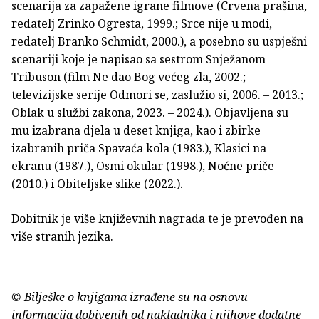
scenarija za zapažene igrane filmove (Crvena prašina,
redatelj Zrinko Ogresta, 1999.; Srce nije u modi,
redatelj Branko Schmidt, 2000.), a posebno su uspješni
scenariji koje je napisao sa sestrom Snježanom
Tribuson (film Ne dao Bog većeg zla, 2002.;
televizijske serije Odmori se, zaslužio si, 2006. – 2013.;
Oblak u službi zakona, 2023. – 2024.). Objavljena su
mu izabrana djela u deset knjiga, kao i zbirke
izabranih priča Spavaća kola (1983.), Klasici na
ekranu (1987.), Osmi okular (1998.), Noćne priče
(2010.) i Obiteljske slike (2022.).
Dobitnik je više književnih nagrada te je prevođen na
više stranih jezika.
© Bilješke o knjigama izrađene su na osnovu
informacija dobivenih od nakladnika i njihove dodatne