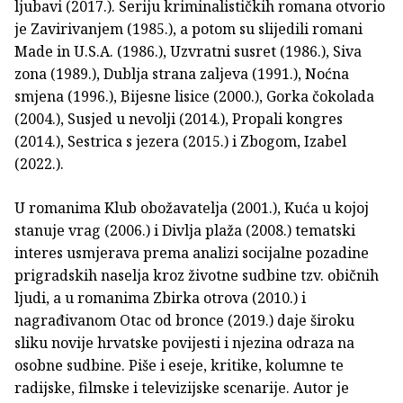
ljubavi (2017.). Seriju kriminalističkih romana otvorio
je Zavirivanjem (1985.), a potom su slijedili romani
Made in U.S.A. (1986.), Uzvratni susret (1986.), Siva
zona (1989.), Dublja strana zaljeva (1991.), Noćna
smjena (1996.), Bijesne lisice (2000.), Gorka čokolada
(2004.), Susjed u nevolji (2014.), Propali kongres
(2014.), Sestrica s jezera (2015.) i Zbogom, Izabel
(2022.).
U romanima Klub obožavatelja (2001.), Kuća u kojoj
stanuje vrag (2006.) i Divlja plaža (2008.) tematski
interes usmjerava prema analizi socijalne pozadine
prigradskih naselja kroz životne sudbine tzv. običnih
ljudi, a u romanima Zbirka otrova (2010.) i
nagrađivanom Otac od bronce (2019.) daje široku
sliku novije hrvatske povijesti i njezina odraza na
osobne sudbine. Piše i eseje, kritike, kolumne te
radijske, filmske i televizijske scenarije. Autor je