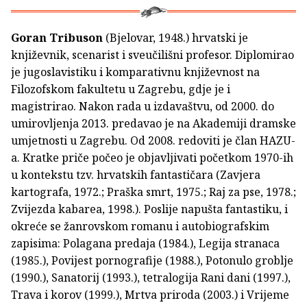
Goran Tribuson
(Bjelovar, 1948.) hrvatski je
književnik, scenarist i sveučilišni profesor. Diplomirao
je jugoslavistiku i komparativnu književnost na
Filozofskom fakultetu u Zagrebu, gdje je i
magistrirao. Nakon rada u izdavaštvu, od 2000. do
umirovljenja 2013. predavao je na Akademiji dramske
umjetnosti u Zagrebu. Od 2008. redoviti je član HAZU-
a. Kratke priče počeo je objavljivati početkom 1970-ih
u kontekstu tzv. hrvatskih fantastičara (Zavjera
kartografa, 1972.; Praška smrt, 1975.; Raj za pse, 1978.;
Zvijezda kabarea, 1998.). Poslije napušta fantastiku, i
okreće se žanrovskom romanu i autobiografskim
zapisima: Polagana predaja (1984.), Legija stranaca
(1985.), Povijest pornografije (1988.), Potonulo groblje
(1990.), Sanatorij (1993.), tetralogija Rani dani (1997.),
Trava i korov (1999.), Mrtva priroda (2003.) i Vrijeme