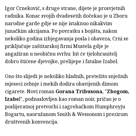
Igor Crneković, s druge strane, dijete je prosvjetnih
radnika. Konac svojih dvadesetih dočekao je u Zboru
narodne garde gdje se nije istaknuo nikakvim
junačkim akcijama. Po povratku s bojišta, nakon
nekoliko godina izbjegavanja posla i obaveza, Crni se
priključuje zaštitarskoj firmi Mustela gdje je
angažiran u neobičnu svrhu: bit će tjelohranitelj
dobro štićene djevojke, prelijepe i fatalne Izabel.
Ono što slijedi je nekoliko hladnih, pretežito snježnih
mjeseci zebnje i mekih dodira obavijenih dimom
cigarete. Novi roman
Gorana Tribusona
, "
Zbogom,
Izabe
l", podnaslovljen kao roman noir, pričao je o
poslijeratnoj pretvorbi i zagrebačkom Humphreyju
Bogartu, naoružanom Smith & Wessonom i prezirom
društvenih konvencija.