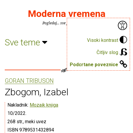
Moderna vremena
Pogledaj... sve je puno knjiga.
Sve teme
Visoki kontrast
Čitljiv slog
Podcrtane poveznice
GORAN TRIBUSON
Zbogom, Izabel
Nakladnik:
Mozaik knjiga
10/2022.
268 str., meki uvez
ISBN 9789531432894