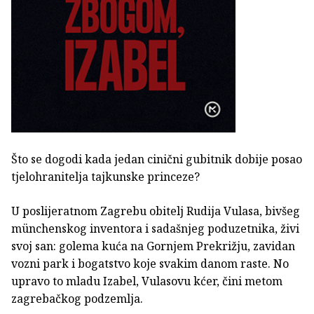
Što se dogodi kada jedan cinični gubitnik dobije posao
tjelohranitelja tajkunske princeze?
U poslijeratnom Zagrebu obitelj Rudija Vulasa, bivšeg
münchenskog inventora i sadašnjeg poduzetnika, živi
svoj san: golema kuća na Gornjem Prekrižju, zavidan
vozni park i bogatstvo koje svakim danom raste. No
upravo to mladu Izabel, Vulasovu kćer, čini metom
zagrebačkog podzemlja.